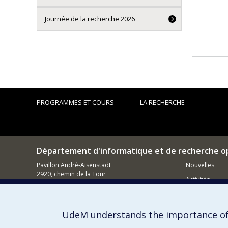
Journée de la recherche 2026
PROGRAMMES ET COURS
LA RECHERCHE
Département d'informatique et de recherche o
Pavillon André-Aisenstadt
Nouvelles
2920, chemin de la Tour
Activités
Montréal (QC)
H3T 1J4
Comment so
514 343-6602
UdeM understands the importance of
Courriel