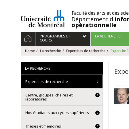
Passer
au
/
Faculté des arts et des sci
contenu
Département d'
info
opérationnelle
Navigation
HOME
PROGRAMMES ET
LA RECHERCHE
principale
COURS
Home
La recherche
Expertises de recherche
Expert in: 
LA RECHERCHE
Expe
Expertises de recherche
Centre, groupes, chaires et
laboratoires
Nos étudiants aux cycles supérieurs
Thèses et mémoires