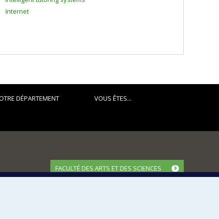
Internet
OTRE DÉPARTEMENT
VOUS ÊTES...
FACULTÉ DES ARTS ET DES SCIENCES
Nos départements et écoles
Nos centres d'études
Nos programmes et cours