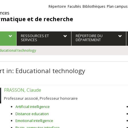
Liens
Répertoire
Facultés
Bibliothèques
Plan campus
externes
ences
rmatique et de recherche
RESSOURCES ET
RÉPERTOIRE DU
SERVICES
DÉPARTEMENT
Educational technology
rt in: Educational technology
FRASSON, Claude
Professeur associé, Professeur honoraire
Artificial intelligence
Distance education
Emotional intelligence
Brain–computer interface