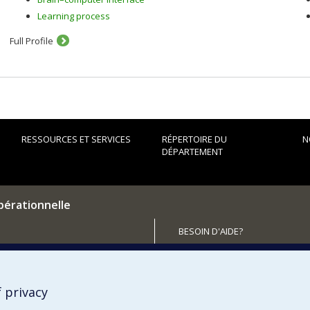
Learning process
Full Profile
RESSOURCES ET SERVICES
RÉPERTOIRE DU
N
DÉPARTEMENT
pérationnelle
BESOIN D'AIDE?
Plan du site
utenir le Département?
Signaler une erreur
Accessibilité
 privacy