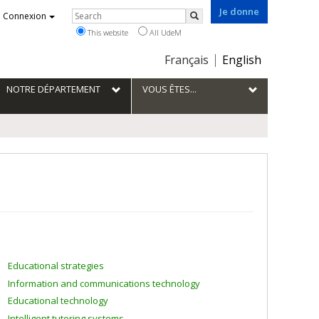
Je donne
Rechercher
Connexion
Search
This website
All UdeM
Choix
Français
English
de
la
NOTRE DÉPARTEMENT
VOUS ÊTES...
langue
Educational strategies
Information and communications technology
Educational technology
Intelligent tutoring systems