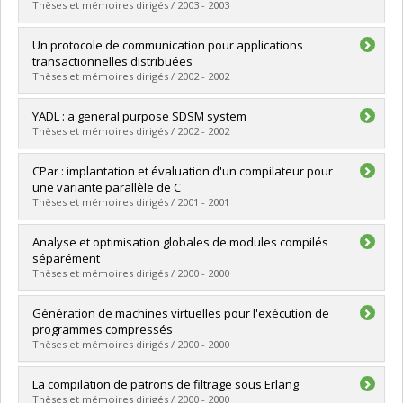
Cycle :
Doctoral
Thèses et mémoires dirigés / 2003 - 2003
Grade :
Ph. D.
Lien vers le document dans Papyrus
Graduate :
Bergeron, Étienne
Un protocole de communication pour applications
Cycle :
Master's
transactionnelles distribuées
Grade :
M. Sc.
Thèses et mémoires dirigés / 2002 - 2002
Lien vers le document dans Papyrus
Graduate :
Hamzeh, Wissam
YADL : a general purpose SDSM system
Cycle :
Master's
Thèses et mémoires dirigés / 2002 - 2002
Grade :
M. Sc.
Lien vers le document dans Papyrus
Graduate :
Gagné, Jean-François
CPar : implantation et évaluation d'un compilateur pour
Cycle :
Master's
une variante parallèle de C
Grade :
M. Sc.
Thèses et mémoires dirigés / 2001 - 2001
Lien vers le document dans Papyrus
Graduate :
Methot, Éric
Analyse et optimisation globales de modules compilés
Cycle :
Master's
séparément
Grade :
M. Sc.
Thèses et mémoires dirigés / 2000 - 2000
Lien vers le document dans Papyrus
Graduate :
Boucher, Dominique
Génération de machines virtuelles pour l'exécution de
Cycle :
Doctoral
programmes compressés
Grade :
Ph. D.
Thèses et mémoires dirigés / 2000 - 2000
Lien vers le document dans Papyrus
Graduate :
Latendresse, Mario
La compilation de patrons de filtrage sous Erlang
Cycle :
Doctoral
Thèses et mémoires dirigés / 2000 - 2000