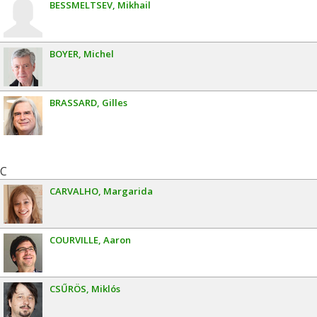
BESSMELTSEV
Mikhail
BOYER
Michel
BRASSARD
Gilles
C
CARVALHO
Margarida
COURVILLE
Aaron
CSŰRÖS
Miklós