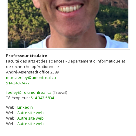
Professeur titulaire
Faculté des arts et des sciences - Département d'informatique et
de recherche opérationnelle
André-Aisenstadt
office 2389
marc.feeley@umontreal.ca
514 343-7477
feeley@iro.umontreal.ca
(Travail)
Courriels
Télécopieur :
514 343-5834
Web :
LinkedIn
Web :
Autre site web
Web :
Autre site web
Web :
Autre site web