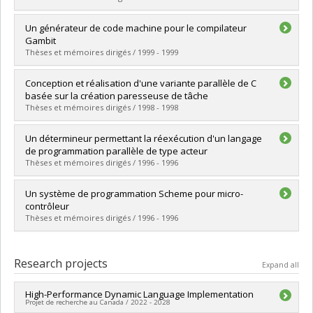
Grade :
Ph. D.
Lien vers le document dans Papyrus
Graduate :
Piché, Patrick
Un générateur de code machine pour le compilateur
Cycle :
Master's
Gambit
Grade :
M. Sc.
Thèses et mémoires dirigés / 1999 - 1999
Lien vers le document dans Papyrus
Graduate :
Beaulieu, Sylvain
Conception et réalisation d'une variante parallèle de C
Cycle :
Master's
basée sur la création paresseuse de tâche
Grade :
M. Sc.
Thèses et mémoires dirigés / 1998 - 1998
Lien vers le document dans Papyrus
Graduate :
L'Écuyer, Francis
Un détermineur permettant la réexécution d'un langage
Cycle :
Master's
de programmation parallèle de type acteur
Grade :
M. Sc.
Thèses et mémoires dirigés / 1996 - 1996
Lien vers le document dans Papyrus
Graduate :
Dionne, Carl
Un système de programmation Scheme pour micro-
Cycle :
Master's
contrôleur
Grade :
M. Sc.
Thèses et mémoires dirigés / 1996 - 1996
Lien vers le document dans Papyrus
Graduate :
Dubé, Danny
Cycle :
Master's
Research projects
Expand all
Grade :
M. Sc.
Lien vers le document dans Papyrus
High-Performance Dynamic Language Implementation
Projet de recherche au Canada / 2022 - 2028