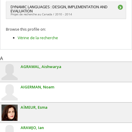
Lead researcher :
DYNAMIC LANGUAGES : DESIGN, IMPLEMENTATION AND
Marc Feeley
EVALUATION
Funding sources:
CRSNG/Conseil de recherches en sciences
Projet de recherche au Canada / 2010 - 2014
naturelles et génie du Canada (CRSNG)
Grant programs:
PVX20965-(RGP) Programme de subvention à
Lead researcher :
Marc Feeley
la découverte individuelle ou de groupe
Browse this profile on:
Vitrine de la recherche
A
AGRAWAL
Aishwarya
AIGERMAN
Noam
AÏMEUR
Esma
ARAWJO
Ian