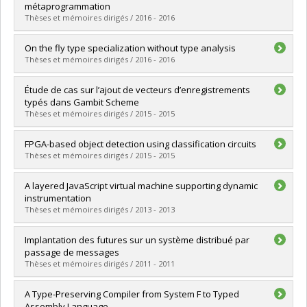
Cycle :
Doctoral
métaprogrammation
Grade :
Ph. D.
Thèses et mémoires dirigés / 2016 - 2016
Lien vers le document dans Papyrus
Graduate :
Archambault-Bouffard, Vincent
On the fly type specialization without type analysis
Cycle :
Master's
Thèses et mémoires dirigés / 2016 - 2016
Grade :
M. Sc.
Lien vers le document dans Papyrus
Graduate :
Chevalier-Boisvert, Maxime
Étude de cas sur l’ajout de vecteurs d’enregistrements
Cycle :
Doctoral
typés dans Gambit Scheme
Grade :
Ph. D.
Thèses et mémoires dirigés / 2015 - 2015
Lien vers le document dans Papyrus
Graduate :
Cérat, Benjamin
FPGA-based object detection using classification circuits
Cycle :
Master's
Thèses et mémoires dirigés / 2015 - 2015
Grade :
M. Sc.
Lien vers le document dans Papyrus
Graduate :
Fu, Min
A layered JavaScript virtual machine supporting dynamic
Cycle :
Master's
instrumentation
Grade :
M. Sc.
Thèses et mémoires dirigés / 2013 - 2013
Lien vers le document dans Papyrus
Graduate :
Lavoie, Erick
Implantation des futures sur un système distribué par
Cycle :
Master's
passage de messages
Grade :
M. Sc.
Thèses et mémoires dirigés / 2011 - 2011
Lien vers le document dans Papyrus
Graduate :
Lasalle-Ratelle, Jérémie
A Type-Preserving Compiler from System F to Typed
Cycle :
Master's
Assembly Language