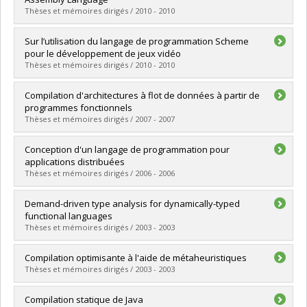
Grade :
M. Sc.
Thèses et mémoires dirigés / 2010 - 2010
Lien vers le document dans Papyrus
Graduate :
Guillemette, Louis-Julien
Sur l’utilisation du langage de programmation Scheme
Cycle :
Doctoral
pour le développement de jeux vidéo
Grade :
Ph. D.
Thèses et mémoires dirigés / 2010 - 2010
Lien vers le document dans Papyrus
Graduate :
St-Hilaire, David
Compilation d'architectures à flot de données à partir de
Cycle :
Master's
programmes fonctionnels
Grade :
M. Sc.
Thèses et mémoires dirigés / 2007 - 2007
Lien vers le document dans Papyrus
Graduate :
Saint-Mleux, Xavier
Conception d'un langage de programmation pour
Cycle :
Master's
applications distribuées
Grade :
M. Sc.
Thèses et mémoires dirigés / 2006 - 2006
Lien vers le document dans Papyrus
Graduate :
Germain, Guillaume
Demand-driven type analysis for dynamically-typed
Cycle :
Master's
functional languages
Grade :
M. Sc.
Thèses et mémoires dirigés / 2003 - 2003
Lien vers le document dans Papyrus
Graduate :
Dubé, Danny
Compilation optimisante à l'aide de métaheuristiques
Cycle :
Doctoral
Thèses et mémoires dirigés / 2003 - 2003
Grade :
Ph. D.
Lien vers le document dans Papyrus
Graduate :
Kri, Fernanda
Compilation statique de Java