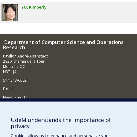
YU
Kimberly
Department of Computer Science and Operations
Research
Pavillon André-Aisenstadt
2920, chemin de la Tour
Montréal QC
H3T 1J4
514 343-6602
E-mail
News (French)
Activities (French)
Supporting the Department
UdeM understands the importance of
privacy
NEED HELP?
Cookies allow us to enhance and personalize your
Site map