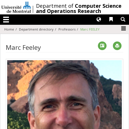
Passer
/
Department of
Computer Science
au
and Operations Research
contenu
Langues
Liens 
R
Menu
N
Home
Department directory
Professors
Marc FEELEY
Vcard
Imp
Marc Feeley