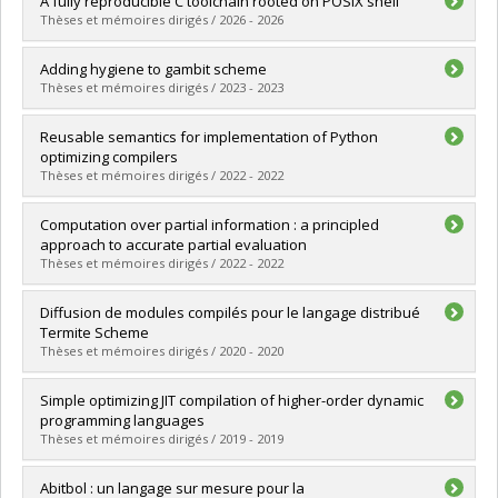
A fully reproducible C toolchain rooted on POSIX shell
Thèses et mémoires dirigés / 2026 - 2026
Graduate :
Huberdeau, Laurent
Adding hygiene to gambit scheme
Cycle :
Master's
Thèses et mémoires dirigés / 2023 - 2023
Grade :
M. Sc.
Lien vers le document dans Papyrus
Graduate :
Doucet, Antoine
Reusable semantics for implementation of Python
Cycle :
Master's
optimizing compilers
Grade :
M. Sc.
Thèses et mémoires dirigés / 2022 - 2022
Lien vers le document dans Papyrus
Graduate :
Melançon, Olivier
Computation over partial information : a principled
Cycle :
Master's
approach to accurate partial evaluation
Grade :
M. Sc.
Thèses et mémoires dirigés / 2022 - 2022
Lien vers le document dans Papyrus
Graduate :
Sabourin, Ian
Diffusion de modules compilés pour le langage distribué
Cycle :
Master's
Termite Scheme
Grade :
M. Sc.
Thèses et mémoires dirigés / 2020 - 2020
Lien vers le document dans Papyrus
Graduate :
Hamel, Frédéric
Simple optimizing JIT compilation of higher-order dynamic
Cycle :
Master's
programming languages
Grade :
M. Sc.
Thèses et mémoires dirigés / 2019 - 2019
Lien vers le document dans Papyrus
Graduate :
Saleil, Baptiste
Abitbol : un langage sur mesure pour la