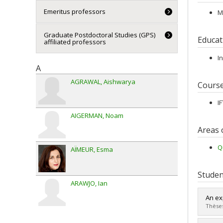
Emeritus professors
M
Graduate Postdoctoral Studies (GPS)
Educat
affiliated professors
I
A
AGRAWAL
Aishwarya
Cours
I
AIGERMAN
Noam
Areas 
Q
AÏMEUR
Esma
Studen
ARAWJO
Ian
An ex
Thèses