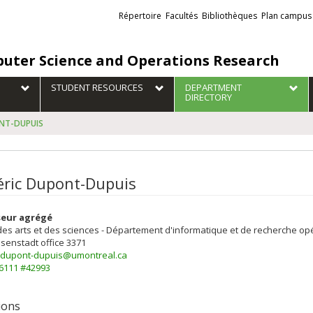
Liens
Répertoire
Facultés
Bibliothèques
Plan campus
externes
uter Science and Operations Research
STUDENT RESOURCES
DEPARTMENT
DIRECTORY
ONT-DUPUIS
éric Dupont-Dupuis
seur agrégé
des arts et des sciences - Département d'informatique et de recherche op
isenstadt
office 3371
c.dupont-dupuis@umontreal.ca
-6111 #42993
tions