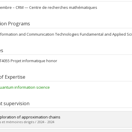
embre –
CRM — Centre de recherches mathématiques
ion Programs
nformation and Communication Technologies Fundamental and Applied Sc
es
FT4055 Projet informatique honor
of Expertise
uantum information science
t supervision
ploration of approximation chains
 et mémoires dirigés / 2024 - 2024