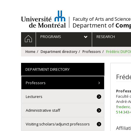
Passer
au
contenu
/
Faculty of Arts and Science
Department of
Comp
Navigation
HOME
PROGRAMS
RESEARCH
principale
Home
Department directory
Professors
Frédéric DUP
DEPARTMENT DIRECTORY
Fréd
Professors
Profes
Faculté 
Lecturers
André-A
frederi
Administrative staff
514 343
Visiting scholars/adjunct professors
Affilia