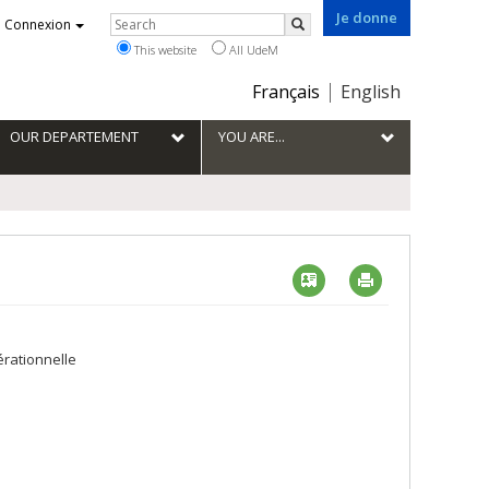
Je donne
Rechercher
Connexion
Search
This website
All UdeM
Choix
Français
English
de
la
OUR DEPARTEMENT
YOU ARE...
langue
Vcard
Imprimer
érationnelle