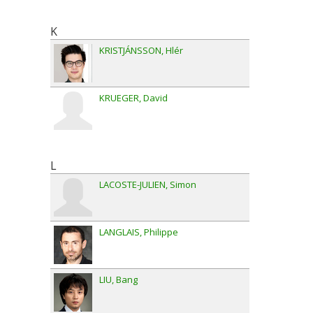
K
KRISTJÁNSSON
Hlér
KRUEGER
David
L
LACOSTE-JULIEN
Simon
LANGLAIS
Philippe
LIU
Bang