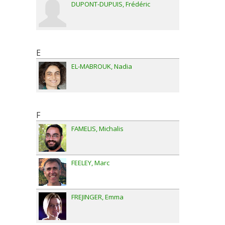
DUPONT-DUPUIS
Frédéric
E
EL-MABROUK
Nadia
F
FAMELIS
Michalis
FEELEY
Marc
FREJINGER
Emma