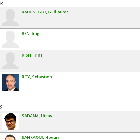
R
RABUSSEAU
Guillaume
REN
Jing
RISH
Irina
ROY
Sébastien
S
SADANA
Utsav
SAHRAOUI
Houari