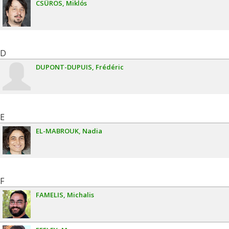
CSŰRÖS
Miklós
D
DUPONT-DUPUIS
Frédéric
E
EL-MABROUK
Nadia
F
FAMELIS
Michalis