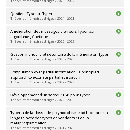
Thèses et mémoires dirigés / 2025 - 2025
Graduate :
Bernard, Maxim
Quotient Types in Typer
Cycle :
Master's
Thèses et mémoires dirigés / 2024 - 2024
Grade :
M. Sc.
Lien vers le document dans Papyrus
Graduate :
Tan, James Juan Whei
Amélioration des messages d'erreurs Typer par
Cycle :
Master's
algorithme génétique
Grade :
M. Sc.
Thèses et mémoires dirigés / 2023 - 2023
Lien vers le document dans Papyrus
Graduate :
Fall, Ismaïla
Gestion manuelle et sécuritaire de la mémoire en Typer
Cycle :
Master's
Thèses et mémoires dirigés / 2023 - 2023
Grade :
M. Sc.
Lien vers le document dans Papyrus
Graduate :
Génier, Simon
Computation over partial information : a principled
Cycle :
Master's
approach to accurate partial evaluation
Grade :
M. Sc.
Thèses et mémoires dirigés / 2022 - 2022
Lien vers le document dans Papyrus
Graduate :
Sabourin, Ian
Développement d’un serveur LSP pour Typer
Cycle :
Master's
Thèses et mémoires dirigés / 2022 - 2022
Grade :
M. Sc.
Lien vers le document dans Papyrus
Graduate :
Soilihi, Ben Soilihi Boina
Typer a de la classe : le polymorphisme ad hoc dans un
Cycle :
Master's
langage avec des types dépendants et de la
Grade :
M. Sc.
métaprogrammation
Lien vers le document dans Papyrus
Thèses et mémoires dirigés / 2021 - 2021