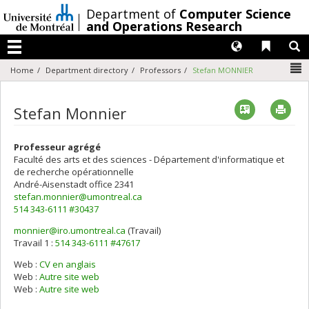
Passer
/
Department of
Computer Science
au
and Operations Research
contenu
Langues
Liens 
R
Menu
N
Home
Department directory
Professors
Stefan MONNIER
Vcard
Imp
Stefan Monnier
Professeur agrégé
Faculté des arts et des sciences - Département d'informatique et
de recherche opérationnelle
André-Aisenstadt
office 2341
stefan.monnier@umontreal.ca
514 343-6111 #30437
monnier@iro.umontreal.ca
(Travail)
Courriels
Travail 1 :
514 343-6111 #47617
Web :
CV en anglais
Web :
Autre site web
Web :
Autre site web