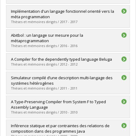
Graduate :
Barszcz, Jean-Alexandre
Implémentation d'un langage fonctionnel orienté vers la
Cycle :
Master's
méta programmation
Grade :
M. Sc.
Thèses et mémoires dirigés / 2017 - 2017
Lien vers le document dans Papyrus
Graduate :
Delaunay, Pierre
Abitbol : un langage sur mesure pour la
Cycle :
Master's
métaprogrammation
Grade :
M. Sc.
Thèses et mémoires dirigés / 2016 - 2016
Lien vers le document dans Papyrus
Graduate :
Archambault-Bouffard, Vincent
A Compiler for the dependently typed language Beluga
Cycle :
Master's
Thèses et mémoires dirigés / 2012 - 2012
Grade :
M. Sc.
Lien vers le document dans Papyrus
Graduate :
Ferreira Ruiz, Francisco
Simulateur compilé d’une description multi-langage des
Cycle :
Master's
systèmes hétérogènes
Grade :
M. Sc.
Thèses et mémoires dirigés / 2011 - 2011
Lien vers le document dans Papyrus
Graduate :
Dubois, Mathieu
A Type-Preserving Compiler from System F to Typed
Cycle :
Doctoral
Assembly Language
Grade :
Ph. D.
Thèses et mémoires dirigés / 2010 - 2010
Lien vers le document dans Papyrus
Graduate :
Guillemette, Louis-Julien
Inférence statique et par contraintes des relations de
Cycle :
Doctoral
composition dans des programmes Java
Grade :
Ph. D.