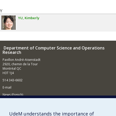
Y
YU
Kimberly
Department of Computer Science and Operations
Research
Pavillon André-Aisenstadt
2920, chemin de la Tour
Montréal QC
H3T 1J4
514 343-6602
E-mail
News (French)
Activities (French)
Supporting the Department
UdeM understands the importance of