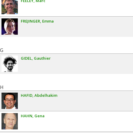
FEELEY
Marc
FREJINGER
Emma
G
GIDEL
Gauthier
H
HAFID
Abdelhakim
HAHN
Gena