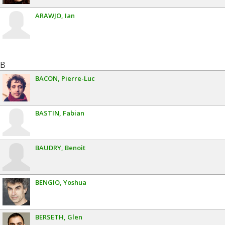
ARAWJO
Ian
B
BACON
Pierre-Luc
BASTIN
Fabian
BAUDRY
Benoit
BENGIO
Yoshua
BERSETH
Glen