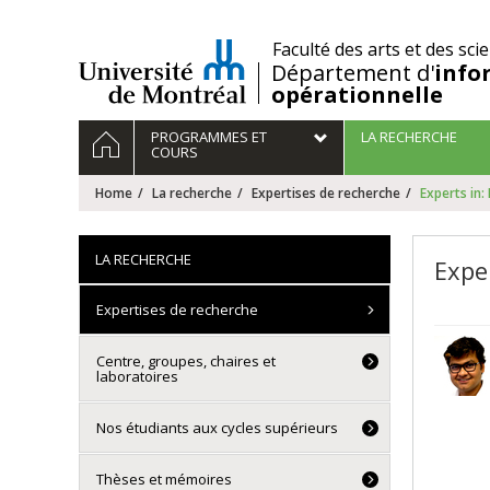
Passer
au
/
Faculté des arts et des sci
contenu
Département d'
info
opérationnelle
Navigation
HOME
PROGRAMMES ET
LA RECHERCHE
principale
COURS
Home
La recherche
Expertises de recherche
Experts in:
LA RECHERCHE
Exper
Expertises de recherche
Centre, groupes, chaires et
laboratoires
Nos étudiants aux cycles supérieurs
Thèses et mémoires