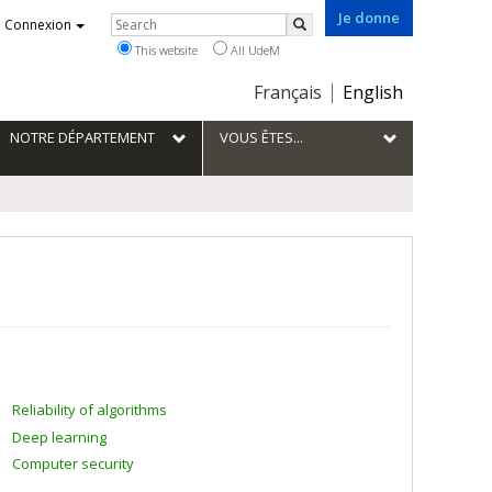
Je donne
Rechercher
Connexion
Search
This website
All UdeM
Choix
Français
English
de
la
NOTRE DÉPARTEMENT
VOUS ÊTES...
langue
Reliability of algorithms
Deep learning
Computer security