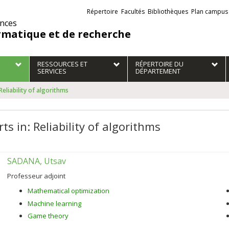
Liens
Répertoire
Facultés
Bibliothèques
Plan campus
externes
ences
rmatique et de recherche
RESSOURCES ET
RÉPERTOIRE DU
SERVICES
DÉPARTEMENT
 Reliability of algorithms
ts in: Reliability of algorithms
SADANA, Utsav
Professeur adjoint
Mathematical optimization
Machine learning
Game theory