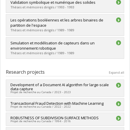
Graduate :
Petit, Christian
Validation symbolique et numérique des solides
Cycle :
Master's
Thèses et mémoires dirigés / 1993 - 1993
Grade :
M. Sc.
Lien vers le document dans Papyrus
Graduate :
Desaulniers, Hélène
Les opérations booléennes et les arbres binaires de
Cycle :
Doctoral
partition de l'espace
Grade :
Ph. D.
Thèses et mémoires dirigés / 1989 - 1989
Lien vers le document dans Papyrus
Graduate :
Cajolet, Claude
Simulation et modélisation de capteurs dans un
Cycle :
Master's
environnement robotique
Grade :
M. Sc.
Thèses et mémoires dirigés / 1989 - 1989
Lien vers le document dans Papyrus
Graduate :
Bouchard, Pierre
Cycle :
Master's
Research projects
Expand all
Grade :
M. Sc.
Lien vers le document dans Papyrus
Development of a Document AI algorithm for large-scale
data capture
Projet de recherche au Canada / 2023 - 2023
Lead researcher :
Transactional Fraud Detection with Machine Learning
Neil Frederick Stewart
Projet de recherche au Canada / 2022 - 2022
Funding sources:
MITACS Inc.
Grant programs:
PVXXXXXX-Stage Accélération Québec -
Lead researcher :
ROBUSTNESS OF SUBDIVISION-SURFACE METHODS
Neil Frederick Stewart
MITACS
Projet de recherche au Canada / 1994 - 2016
Funding sources:
MITACS Inc.
Grant programs:
PVXXXXXX-Stage Accélération Québec -