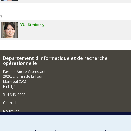
Y
YU
Kimberly
Département d'informatique et de recherche
opérationnelle
Pavillon André-Aisenstadt
2920, chemin de la Tour
Montréal (QC)
H3T 1J4
514 343-6602
Courriel
Nouvelles
Activités
Comment soutenir le Département?