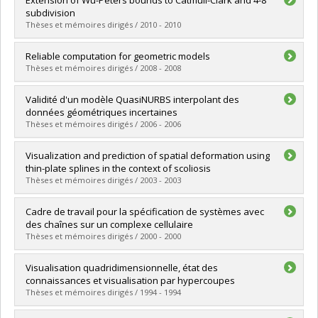
Cycle :
Master's
subdivision
Grade :
M. Sc.
Thèses et mémoires dirigés / 2010 - 2010
Lien vers le document dans Papyrus
Graduate :
Zhe, Wu
Reliable computation for geometric models
Cycle :
Master's
Thèses et mémoires dirigés / 2008 - 2008
Grade :
M. Sc.
Lien vers le document dans Papyrus
Graduate :
Jiang, Di
Validité d'un modèle QuasiNURBS interpolant des
Cycle :
Doctoral
données géométriques incertaines
Grade :
Ph. D.
Thèses et mémoires dirigés / 2006 - 2006
Lien vers le document dans Papyrus
Graduate :
Zidani-Boumedien, Malika
Visualization and prediction of spatial deformation using
Cycle :
Doctoral
thin-plate splines in the context of scoliosis
Grade :
Ph. D.
Thèses et mémoires dirigés / 2003 - 2003
Lien vers le document dans Papyrus
Graduate :
Jiang, Di
Cadre de travail pour la spécification de systèmes avec
Cycle :
Master's
des chaînes sur un complexe cellulaire
Grade :
M. Sc.
Thèses et mémoires dirigés / 2000 - 2000
Lien vers le document dans Papyrus
Graduate :
Egli, Richard
Visualisation quadridimensionnelle, état des
Cycle :
Doctoral
connaissances et visualisation par hypercoupes
Grade :
Ph. D.
Thèses et mémoires dirigés / 1994 - 1994
Lien vers le document dans Papyrus