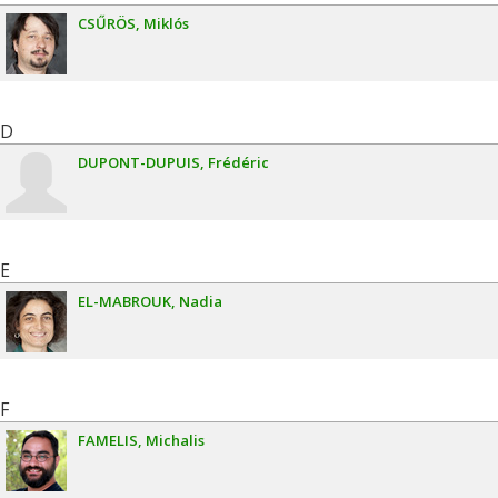
CSŰRÖS
Miklós
D
DUPONT-DUPUIS
Frédéric
E
EL-MABROUK
Nadia
F
FAMELIS
Michalis