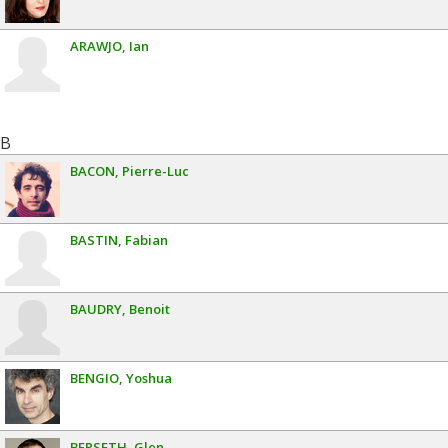
ARAWJO
Ian
B
BACON
Pierre-Luc
BASTIN
Fabian
BAUDRY
Benoit
BENGIO
Yoshua
BERSETH
Glen