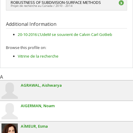
Lead researcher :
ROBUSTNESS OF SUBDIVISION-SURFACE METHODS
Neil Frederick Stewart
MITACS
Projet de recherche au Canada / 2010 - 2014
Funding sources:
CRSNG/Conseil de recherches en sciences
naturelles et génie du Canada (CRSNG)
Lead researcher :
Neil Frederick Stewart
Grant programs:
PVX20965-(RGP) Programme de subvention à
Additional Information
la découverte individuelle ou de groupe
20-10-2016 L’UdeM se souvient de Calvin Carl Gotlieb
Browse this profile on:
Vitrine de la recherche
A
AGRAWAL
Aishwarya
AIGERMAN
Noam
AÏMEUR
Esma