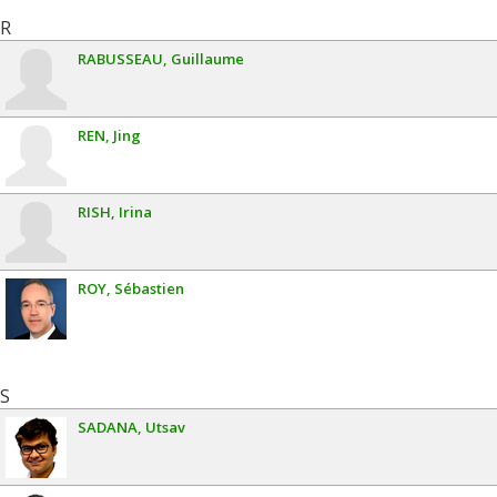
R
RABUSSEAU
Guillaume
REN
Jing
RISH
Irina
ROY
Sébastien
S
SADANA
Utsav