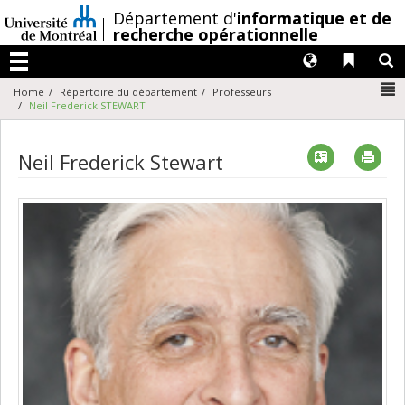
Passer
/
Département d'
informatique et de
au
recherche opérationnelle
contenu
Langues
Liens 
R
Menu
N
Home
Répertoire du département
Professeurs
Neil Frederick STEWART
Vcard
Imp
Neil Frederick Stewart