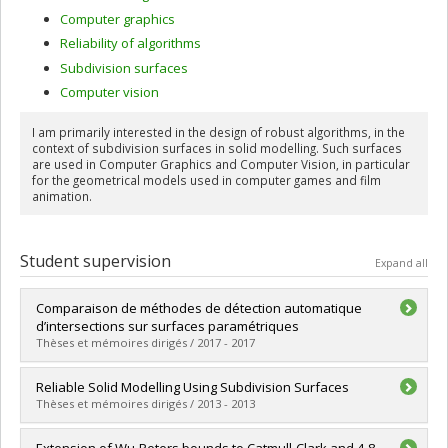
Computer graphics
Reliability of algorithms
Subdivision surfaces
Computer vision
I am primarily interested in the design of robust algorithms, in the
context of subdivision surfaces in solid modelling. Such surfaces
are used in Computer Graphics and Computer Vision, in particular
for the geometrical models used in computer games and film
animation.
Student supervision
Expand all
Comparaison de méthodes de détection automatique
d’intersections sur surfaces paramétriques
Thèses et mémoires dirigés / 2017 - 2017
Graduate :
Léger, Étienne
Reliable Solid Modelling Using Subdivision Surfaces
Cycle :
Master's
Thèses et mémoires dirigés / 2013 - 2013
Grade :
M. Sc.
Lien vers le document dans Papyrus
Graduate :
Shao, Peihui
Extension of Wu-Peters bounds to Catmull-Clark and 4-8