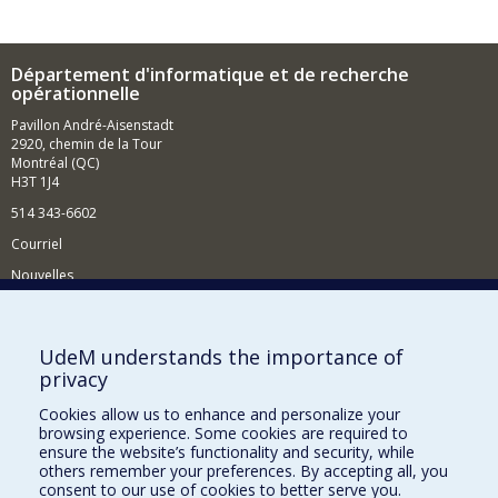
Département d'informatique et de recherche
opérationnelle
Pavillon André-Aisenstadt
2920, chemin de la Tour
Montréal (QC)
H3T 1J4
514 343-6602
Courriel
Nouvelles
Activités
Comment soutenir le Département?
UdeM understands the importance of
privacy
BESOIN D'AIDE?
Cookies allow us to enhance and personalize your
Plan du site
browsing experience. Some cookies are required to
Signaler une erreur
ensure the website’s functionality and security, while
others remember your preferences. By accepting all, you
Accessibilité
consent to our use of cookies to better serve you.