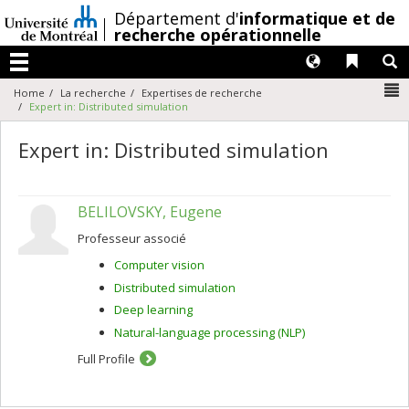
Passer
/
Département d'
informatique et de
au
recherche opérationnelle
contenu
Langues
Liens 
R
Menu
N
Home
La recherche
Expertises de recherche
Expert in: Distributed simulation
Expert in: Distributed simulation
BELILOVSKY, Eugene
Professeur associé
Computer vision
Distributed simulation
Deep learning
Natural-language processing (NLP)
Full Profile