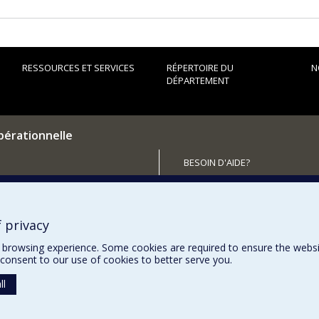
RESSOURCES ET SERVICES
RÉPERTOIRE DU
N
DÉPARTEMENT
pérationnelle
BESOIN D'AIDE?
Plan du site
utenir le Département?
Signaler une erreur
Accessibilité
 privacy
browsing experience. Some cookies are required to ensure the website’
consent to our use of cookies to better serve you.
ll