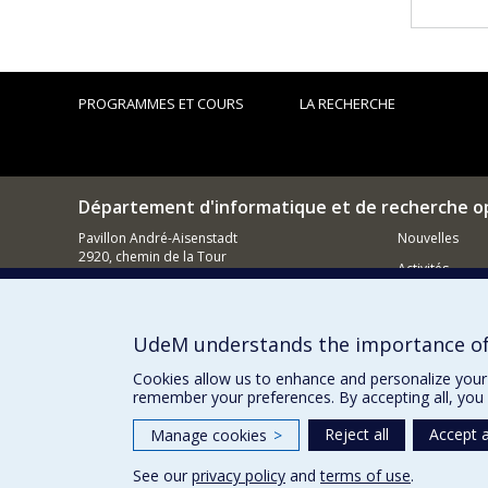
PROGRAMMES ET COURS
LA RECHERCHE
Département d'informatique et de recherche o
Pavillon André-Aisenstadt
Nouvelles
2920, chemin de la Tour
Activités
Montréal (QC)
H3T 1J4
Comment so
514 343-6602
UdeM understands the importance of
Courriel
Cookies allow us to enhance and personalize your 
remember your preferences. By accepting all, you 
Reject all
Accept a
Manage cookies
>
See our
privacy policy
and
terms of use
.
Privacy
Terms of use
Cookie Settings