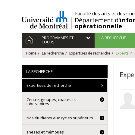
Passer
au
/
Faculté des arts et des sci
contenu
Département d'
info
opérationnelle
Navigation
HOME
PROGRAMMES ET
LA RECHERCHE
principale
COURS
Home
La recherche
Expertises de recherche
Experts in
LA RECHERCHE
Expe
Expertises de recherche
Centre, groupes, chaires et
laboratoires
Nos étudiants aux cycles supérieurs
Thèses et mémoires