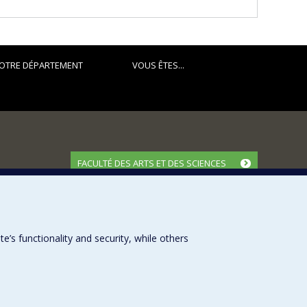
OTRE DÉPARTEMENT
VOUS ÊTES...
FACULTÉ DES ARTS ET DES SCIENCES
Nos départements et écoles
Nos centres d'études
Nos programmes et cours
s functionality and security, while others