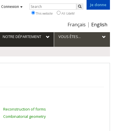
Je donne
Rechercher
Connexion
Search
This website
All UdeM
Choix
Français
English
de
la
NOTRE DÉPARTEMENT
VOUS ÊTES...
langue
Reconstruction of forms
Combinatorial geometry