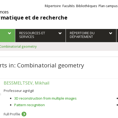
Liens
Répertoire
Facultés
Bibliothèques
Plan campus
externes
ences
rmatique et de recherche
RESSOURCES ET
RÉPERTOIRE DU
SERVICES
DÉPARTEMENT
: Combinatorial geometry
rts in: Combinatorial geometry
BESSMELTSEV, Mikhail
Professeur agrégé
3D reconstruction from multiple images
Pattern recognition
Full Profile