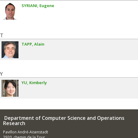
SYRIANI
Eugene
T
TAPP
Alain
Y
YU
Kimberly
Department of Computer Science and Operations
Research
Pavillon André-Aisenstadt
2920, chemin de la Tour