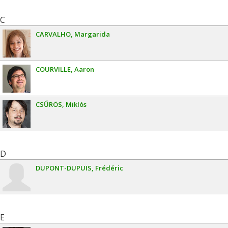
C
CARVALHO
Margarida
COURVILLE
Aaron
CSŰRÖS
Miklós
D
DUPONT-DUPUIS
Frédéric
E