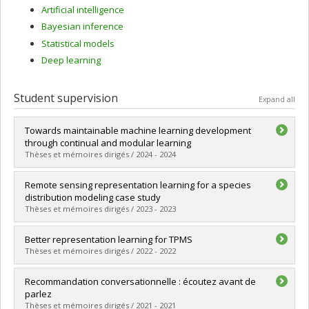
Artificial intelligence
Bayesian inference
Statistical models
Deep learning
Student supervision
Expand all
Towards maintainable machine learning development
through continual and modular learning
Thèses et mémoires dirigés / 2024 - 2024
Graduate :
Ostapenko, Oleksiy
Remote sensing representation learning for a species
Cycle :
Doctoral
distribution modeling case study
Grade :
Ph. D.
Thèses et mémoires dirigés / 2023 - 2023
Lien vers le document dans Papyrus
Graduate :
Elkafrawy, Sara
Better representation learning for TPMS
Cycle :
Master's
Thèses et mémoires dirigés / 2022 - 2022
Grade :
M. Sc.
Lien vers le document dans Papyrus
Graduate :
Raza, Amir
Recommandation conversationnelle : écoutez avant de
Cycle :
Master's
parlez
Grade :
M. Sc.
Thèses et mémoires dirigés / 2021 - 2021