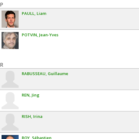
P
PAULL
Liam
POTVIN
Jean-Yves
R
RABUSSEAU
Guillaume
REN
Jing
RISH
Irina
ROY
Sébastien