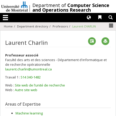
Passer
/
Department of
Computer Science
au
and Operations Research
contenu
Langues
Liens 
R
Menu
N
Home
Department directory
Professors
Laurent CHARLIN
Vcard
Imp
Laurent Charlin
Professeur associé
Faculté des arts et des sciences - Département d'informatique et
de recherche opérationnelle
laurent.charlin@umontreal.ca
Travail 1 :
514 340-1482
Courriels
Web :
Site web de l’unité de recherche
Web :
Autre site web
Areas of Expertise
Machine learning