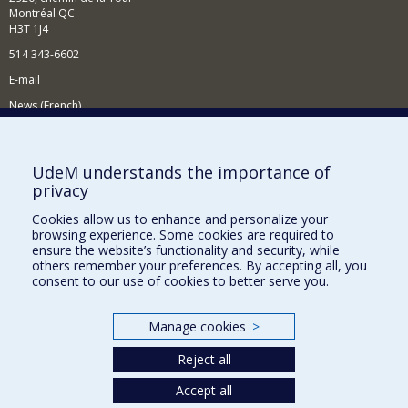
Montréal QC
H3T 1J4
514 343-6602
E-mail
News (French)
Activities (French)
Supporting the Department
UdeM understands the importance of
privacy
NEED HELP?
Cookies allow us to enhance and personalize your
Site map
browsing experience. Some cookies are required to
Report a problem
ensure the website’s functionality and security, while
others remember your preferences. By accepting all, you
Accessibility
consent to our use of cookies to better serve you.
FACULTY OF ARTS AND SCIENCE
Manage cookies
>
Our Departments and Schools
Reject all
Our Centres
Accept all
Programs and Courses in our Faculty