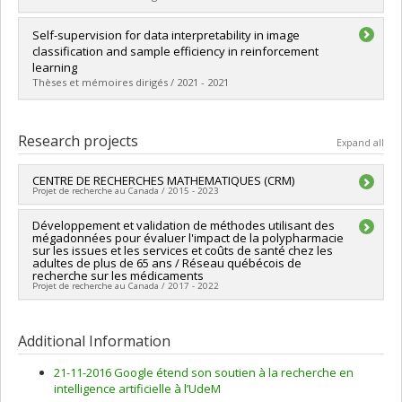
Lien vers le document dans Papyrus
Graduate :
Vachon, Nicholas
Self-supervision for data interpretability in image
Cycle :
Master's
classification and sample efficiency in reinforcement
Grade :
M. Sc.
learning
Lien vers le document dans Papyrus
Thèses et mémoires dirigés / 2021 - 2021
Graduate :
Rajkumar, Nitarshan
Cycle :
Master's
Research projects
Expand all
Grade :
M. Sc.
Lien vers le document dans Papyrus
CENTRE DE RECHERCHES MATHEMATIQUES (CRM)
Projet de recherche au Canada / 2015 - 2023
Lead researcher :
Développement et validation de méthodes utilisant des
Luc Vinet
,
Octavian Cornea
mégadonnées pour évaluer l'impact de la polypharmacie
Co-researchers :
Yoshua Bengio
,
François Lalonde
,
Gilles
sur les issues et les services et coûts de santé chez les
Brassard
,
Michel Delfour
,
Marlène Frigon
,
Véronique Hussin
adultes de plus de 65 ans / Réseau québécois de
,
Christiane Rousseau
,
Pavel Winternitz
,
Jacques Bélair
,
Paul
recherche sur les médicaments
Projet de recherche au Canada / 2017 - 2022
M Gauthier
,
Sabin Lessard
,
Alain Vinet
,
Nadia El-Mabrouk
,
Fahima Nekka
,
Jiri Patera
,
Iosif Polterovich
,
Yvan Saint Aubin
,
Co-researchers :
Lucie Blais
,
Sylvie Perreault
,
Michel White
,
Andrew Granville
,
Sylvie Hamel
,
Manuel Morales
,
François
Simon de Denus
,
Brian White-Guay
,
Mireille Schnitzer
,
Perron
,
Pierre Duchesne
,
Matilde Lalin
,
Robert Gwyn Owens
Additional Information
Laurent Charlin
,
Manu Paranjape
,
Alfred Michel Grundland
,
Mireille
Funding sources:
FRQS/Fonds de recherche du Québec -
Schnitzer
,
Karim Jerbi
,
Alexander Fribergh
,
Alejandro Murua
,
21-11-2016 Google étend son soutien à la recherche en
Santé (FRSQ)
Maciej Augustyniak
,
Louis-Pierre Arguin
,
Dimitrios
intelligence artificielle à l’UdeM
Grant programs:
PVXXXXXX-Réseaux thématiques de