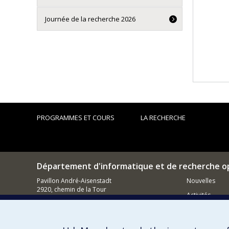
Journée de la recherche 2026
PROGRAMMES ET COURS
LA RECHERCHE
Département d'informatique et de recherche o
Pavillon André-Aisenstadt
Nouvelles
2920, chemin de la Tour
Activités
Montréal (QC)
H3T 1J4
Comment so
514 343-6602