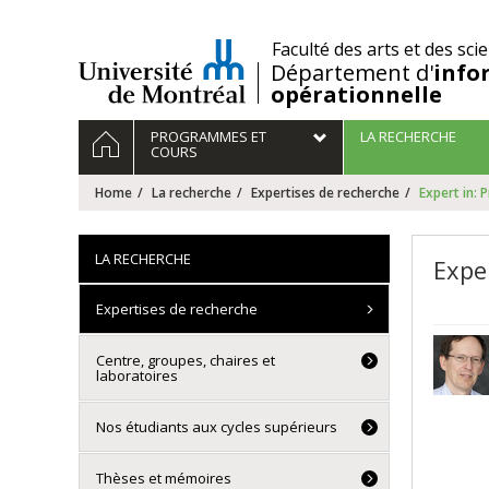
Passer
au
/
Faculté des arts et des sci
contenu
Département d'
info
opérationnelle
Navigation
HOME
PROGRAMMES ET
LA RECHERCHE
principale
COURS
Home
La recherche
Expertises de recherche
Expert in: 
LA RECHERCHE
Exper
Expertises de recherche
Centre, groupes, chaires et
laboratoires
Nos étudiants aux cycles supérieurs
Thèses et mémoires