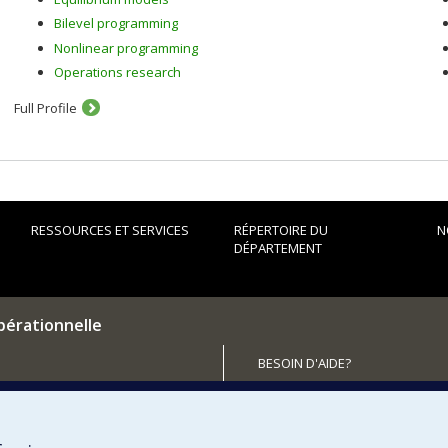
Bilevel programming
Nonlinear programming
Operations research
Full Profile
RESSOURCES ET SERVICES
RÉPERTOIRE DU
N
DÉPARTEMENT
pérationnelle
BESOIN D'AIDE?
Plan du site
utenir le Département?
Signaler une erreur
Accessibilité