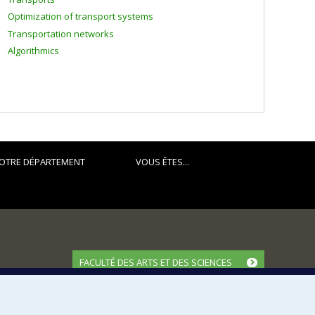
Optimization of transport systems
Transportation networks
Algorithmics
OTRE DÉPARTEMENT
VOUS ÊTES...
FACULTÉ DES ARTS ET DES SCIENCES
Nos départements et écoles
Nos centres d'études