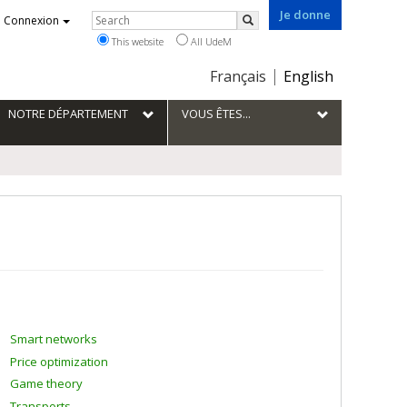
Je donne
Rechercher
Connexion
Search
This website
All UdeM
Choix
Français
English
de
la
NOTRE DÉPARTEMENT
VOUS ÊTES...
langue
Smart networks
Price optimization
Game theory
Transports