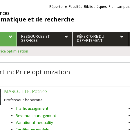
Liens
Répertoire
Facultés
Bibliothèques
Plan campus
externes
ences
rmatique et de recherche
RESSOURCES ET
RÉPERTOIRE DU
SERVICES
DÉPARTEMENT
Price optimization
t in: Price optimization
MARCOTTE, Patrice
Professeur honoraire
Traffic assignment
Revenue management
Variational inequality
Equilibrium models