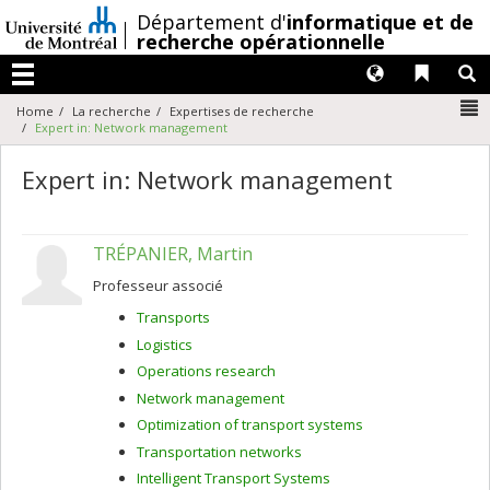
Passer
/
Département d'
informatique et de
au
recherche opérationnelle
contenu
Langues
Liens 
R
Menu
N
Home
La recherche
Expertises de recherche
Expert in: Network management
Expert in: Network management
TRÉPANIER, Martin
Professeur associé
Transports
Logistics
Operations research
Network management
Optimization of transport systems
Transportation networks
Intelligent Transport Systems