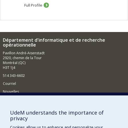
Full Profile
Département d'informatique et de recherche
opérationnelle
Pavillon André-Aisenstadt
2920, chemin de la Tour
Montréal (QC)
H3T 1J4
514 343-6602
Courriel
Nouvelles
Activités
Comment soutenir le Département?
UdeM understands the importance of
privacy
BESOIN D'AIDE?
Cookies allow us to enhance and personalize your
Plan du site