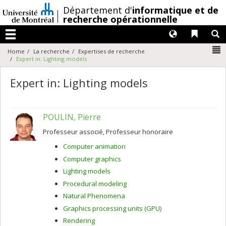
Passer
/
Département d'
informatique et de
au
recherche opérationnelle
contenu
Langues
Liens 
R
Menu
N
Home
La recherche
Expertises de recherche
Expert in: Lighting models
Expert in: Lighting models
POULIN, Pierre
Professeur associé, Professeur honoraire
Computer animation
Computer graphics
Lighting models
Procedural modeling
Natural Phenomena
Graphics processing units (GPU)
Rendering