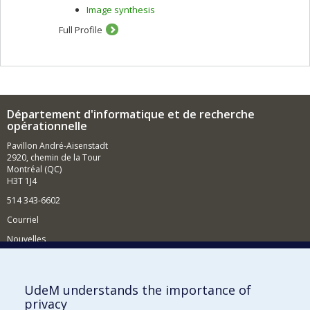
Image synthesis
Full Profile
Département d'informatique et de recherche
opérationnelle
Pavillon André-Aisenstadt
2920, chemin de la Tour
Montréal (QC)
H3T 1J4
514 343-6602
Courriel
Nouvelles
Activités
Comment soutenir le Département?
UdeM understands the importance of
privacy
BESOIN D'AIDE?