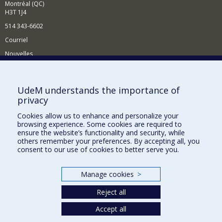
Montréal (QC)
H3T 1J4
514 343-6602
Courriel
Nouvelles
Activités
Comment soutenir le Département?
UdeM understands the importance of
privacy
BESOIN D'AIDE?
Cookies allow us to enhance and personalize your
Plan du site
browsing experience. Some cookies are required to
Signaler une erreur
ensure the website’s functionality and security, while
others remember your preferences. By accepting all, you
Accessibilité
consent to our use of cookies to better serve you.
FACULTÉ DES ARTS ET DES SCIENCES
Manage cookies
>
Nos départements et écoles
Reject all
Nos centres d'études
Nos programmes et cours
Accept all