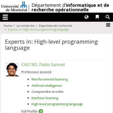
Passer
/
Département d'
informatique et de
au
recherche opérationnelle
contenu
Langues
Liens 
R
Menu
N
Home
La recherche
Expertises de recherche
Experts in: High-level programming language
Experts in: High-level programming
language
CASTRO, Pablo Samuel
Professeur associé
Reinforcement learning
Artificial intelligence
Comprendre et créer
Machine learning
High-level programming language
Full Profile