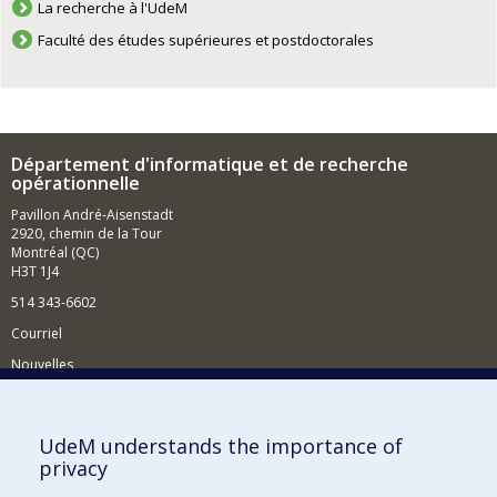
La recherche à l'UdeM
Faculté des études supérieures et postdoctorales
Département d'informatique et de recherche
opérationnelle
Pavillon André-Aisenstadt
2920, chemin de la Tour
Montréal (QC)
H3T 1J4
514 343-6602
Courriel
Nouvelles
Activités
Comment soutenir le Département?
UdeM understands the importance of
privacy
BESOIN D'AIDE?