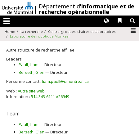
Passer
/
Département d'
informatique et de
au
recherche opérationnelle
contenu
Langues
Liens 
R
Menu
N
Home
La recherche
Centre, groupes, chaires et laboratoires
Laboratoire de robotique MonReal
Autre structure de recherche affiliée
Leaders:
Paull
, Liam
— Directeur
Berseth
, Glen
— Directeur
Personne contact :
liam.paull@umontreal.ca
Web :
Autre site web
Information :
514 343-6111 #26949
Team
Paull
, Liam
— Directeur
Berseth
, Glen
— Directeur