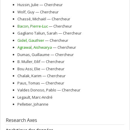
Hussin
, Julie
— Chercheur
Wolf
, Guy
— Chercheur
Chassé
, Michaël
— Chercheur
Bacon
, Pierre-Luc
— Chercheur
Gagliano Taliun
, Sarah
— Chercheur
Gidel
, Gauthier
— Chercheur
Agrawal
, Aishwarya
— Chercheur
Dumas
, Guillaume
— Chercheur
B. Muller
, Eilif
— Chercheur
Bou Assi
, Elie
— Chercheur
Chalak
, Karim
— Chercheur
Paus
, Tomas
— Chercheur
Valdes Donoso
, Pablo
— Chercheur
Legault
, Marc-André
Pelletier
, Johanne
Research Axes
Analytique des données