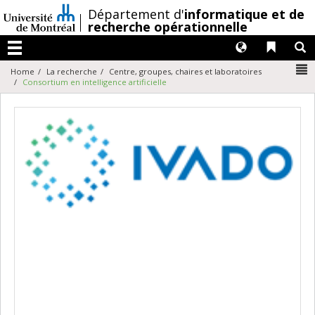
Passer
/
Département d'
informatique et de
au
recherche opérationnelle
contenu
Langues
Liens 
R
Menu
N
Home
La recherche
Centre, groupes, chaires et laboratoires
Consortium en intelligence artificielle