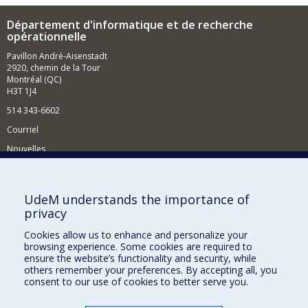
Département d'informatique et de recherche
opérationnelle
Pavillon André-Aisenstadt
2920, chemin de la Tour
Montréal (QC)
H3T 1J4
514 343-6602
Courriel
Nouvelles
Activités
Comment soutenir le Département?
UdeM understands the importance of
privacy
BESOIN D'AIDE?
Cookies allow us to enhance and personalize your
Plan du site
browsing experience. Some cookies are required to
Signaler une erreur
ensure the website’s functionality and security, while
others remember your preferences. By accepting all, you
Accessibilité
consent to our use of cookies to better serve you.
FACULTÉ DES ARTS ET DES SCIENCES