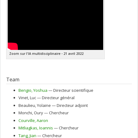
Zoom sur l'IA multidisciplinaire - 21 avril 2022
Team
Bengio
, Yoshua
— Directeur scientifique
Vinet
, Luc
— Directeur général
Beaulieu
, Yolaine
— Directeur adjoint
Monchi
, Oury
— Chercheur
Courville
, Aaron
Mitliagkas
, Ioannis
— Chercheur
Tang
, Jian
— Chercheur