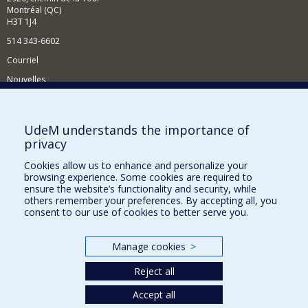
Montréal (QC)
H3T 1J4
514 343-6602
Courriel
Nouvelles
Activités
Comment soutenir le Département?
UdeM understands the importance of
privacy
BESOIN D'AIDE?
Cookies allow us to enhance and personalize your
Plan du site
browsing experience. Some cookies are required to
Signaler une erreur
ensure the website’s functionality and security, while
others remember your preferences. By accepting all, you
Accessibilité
consent to our use of cookies to better serve you.
FACULTÉ DES ARTS ET DES SCIENCES
Manage cookies
>
Nos départements et écoles
Reject all
Nos centres d'études
Nos programmes et cours
Accept all