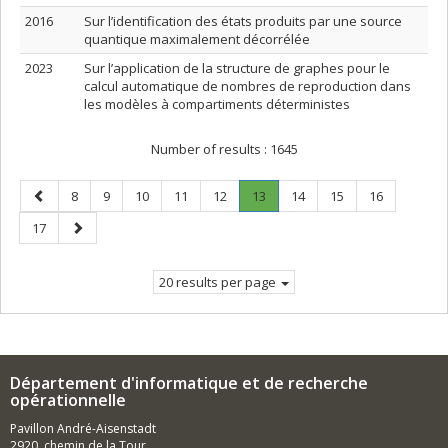
2016
Sur l’identification des états produits par une source
quantique maximalement décorrélée
2023
Sur l’application de la structure de graphes pour le
calcul automatique de nombres de reproduction dans
les modèles à compartiments déterministes
Number of results :
1645
Previous
Page
Page
Page
Page
Page
Page
.
Page
Page
Page
8
9
10
11
12
13
14
15
16
page
Current
Page
Next
17
page.
page
20 results per page
Département d'informatique et de recherche
opérationnelle
Pavillon André-Aisenstadt
2920, chemin de la Tour