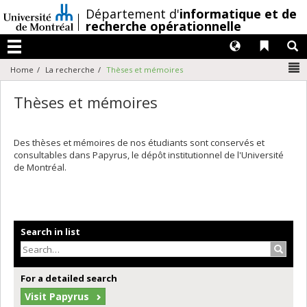
Passer
/
Département d'
informatique et de
au
recherche opérationnelle
contenu
Langues
Liens 
R
Menu
N
Home
La recherche
Thèses et mémoires
Thèses et mémoires
Des thèses et mémoires de nos étudiants sont conservés et
consultables dans Papyrus, le dépôt institutionnel de l'Université
de Montréal.
Search in list
Search
For a detailed search
Visit Papyrus