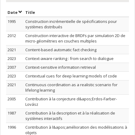
Sort by date in ascending order
Sort by title in ascending order
Date
Title
1995
Construction incrémentielle de spécifications pour
systèmes distribués
2012
Construction interactive de BRDFs par simulation 2D de
micro-géométries en couches multiples
2021
Content-based automatic fact checking
2023
Context-aware ranking : from search to dialogue
2007
Context-sensitive information retrieval
2023
Contextual cues for deep learning models of code
2021
Continuous coordination as a realistic scenario for
lifelong learning
2005
Contribution à la conjecture d&apos;Erdos-Farber-
Lovász
1987
Contribution à la description et à la réalisation de
systèmes interactifs
1996
Contribution à l&apos;amélioration des modélisations à
objets