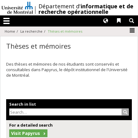
Passer
/
Département d'
informatique et de
au
recherche opérationnelle
contenu
Langues
Liens 
R
Menu
N
Home
La recherche
Thèses et mémoires
Thèses et mémoires
Des thèses et mémoires de nos étudiants sont conservés et
consultables dans Papyrus, le dépôt institutionnel de l'Université
de Montréal.
Search in list
Search
For a detailed search
Visit Papyrus