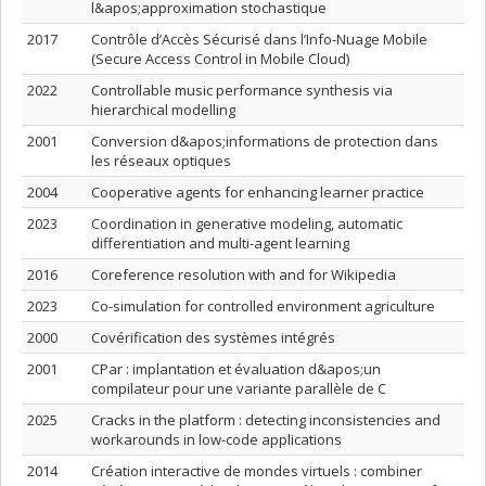
l&apos;approximation stochastique
2017
Contrôle d’Accès Sécurisé dans l’Info-Nuage Mobile
(Secure Access Control in Mobile Cloud)
2022
Controllable music performance synthesis via
hierarchical modelling
2001
Conversion d&apos;informations de protection dans
les réseaux optiques
2004
Cooperative agents for enhancing learner practice
2023
Coordination in generative modeling, automatic
differentiation and multi-agent learning
2016
Coreference resolution with and for Wikipedia
2023
Co-simulation for controlled environment agriculture
2000
Covérification des systèmes intégrés
2001
CPar : implantation et évaluation d&apos;un
compilateur pour une variante parallèle de C
2025
Cracks in the platform : detecting inconsistencies and
workarounds in low-code applications
2014
Création interactive de mondes virtuels : combiner