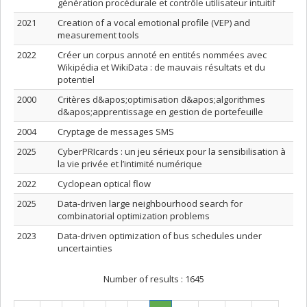
génération procédurale et contrôle utilisateur intuitif
2021
Creation of a vocal emotional profile (VEP) and
measurement tools
2022
Créer un corpus annoté en entités nommées avec
Wikipédia et WikiData : de mauvais résultats et du
potentiel
2000
Critères d&apos;optimisation d&apos;algorithmes
d&apos;apprentissage en gestion de portefeuille
2004
Cryptage de messages SMS
2025
CyberPRIcards : un jeu sérieux pour la sensibilisation à
la vie privée et l’intimité numérique
2022
Cyclopean optical flow
2025
Data-driven large neighbourhood search for
combinatorial optimization problems
2023
Data-driven optimization of bus schedules under
uncertainties
Number of results :
1645