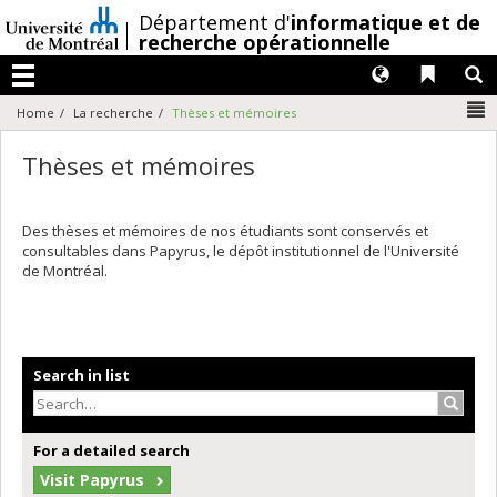
Passer
/
Département d'
informatique et de
au
recherche opérationnelle
contenu
Langues
Liens 
R
Menu
N
Home
La recherche
Thèses et mémoires
Thèses et mémoires
Des thèses et mémoires de nos étudiants sont conservés et
consultables dans Papyrus, le dépôt institutionnel de l'Université
de Montréal.
Search in list
Search
For a detailed search
Visit Papyrus