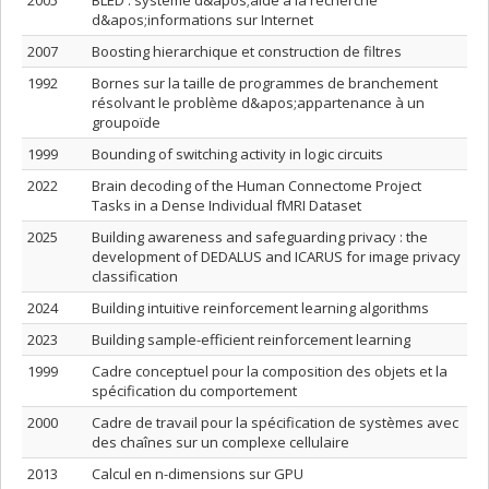
2005
BLED : système d&apos;aide à la recherche
d&apos;informations sur Internet
2007
Boosting hierarchique et construction de filtres
1992
Bornes sur la taille de programmes de branchement
résolvant le problème d&apos;appartenance à un
groupoïde
1999
Bounding of switching activity in logic circuits
2022
Brain decoding of the Human Connectome Project
Tasks in a Dense Individual fMRI Dataset
2025
Building awareness and safeguarding privacy : the
development of DEDALUS and ICARUS for image privacy
classification
2024
Building intuitive reinforcement learning algorithms
2023
Building sample-efficient reinforcement learning
1999
Cadre conceptuel pour la composition des objets et la
spécification du comportement
2000
Cadre de travail pour la spécification de systèmes avec
des chaînes sur un complexe cellulaire
2013
Calcul en n-dimensions sur GPU