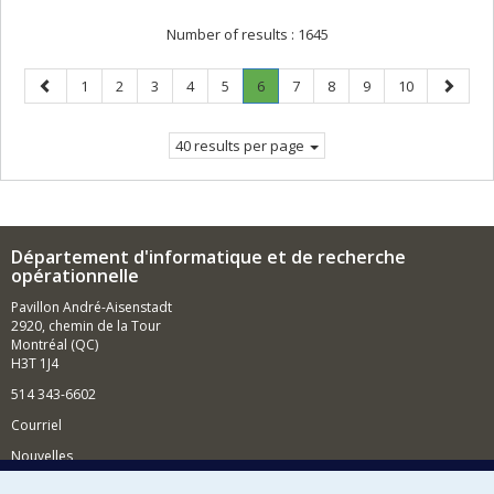
Number of results :
1645
Previous
Page
Page
Page
Page
Page
Page
.
Page
Page
Page
Page
Next
1
2
3
4
5
6
7
8
9
10
page
Current
page
page.
40 results per page
Département d'informatique et de recherche
opérationnelle
Pavillon André-Aisenstadt
2920, chemin de la Tour
Montréal (QC)
H3T 1J4
514 343-6602
Courriel
Nouvelles
Activités