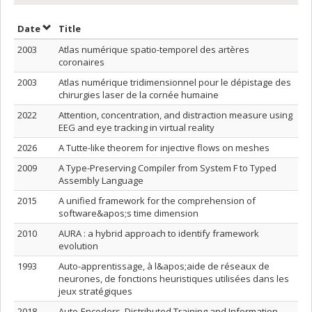
Sort by date in ascending order
Sort by title in ascending order
Date
Title
2003
Atlas numérique spatio-temporel des artères
coronaires
2003
Atlas numérique tridimensionnel pour le dépistage des
chirurgies laser de la cornée humaine
2022
Attention, concentration, and distraction measure using
EEG and eye tracking in virtual reality
2026
A Tutte-like theorem for injective flows on meshes
2009
A Type-Preserving Compiler from System F to Typed
Assembly Language
2015
A unified framework for the comprehension of
software&apos;s time dimension
2010
AURA : a hybrid approach to identify framework
evolution
1993
Auto-apprentissage, à l&apos;aide de réseaux de
neurones, de fonctions heuristiques utilisées dans les
jeux stratégiques
2018
Auto-Encoders, Distributed Training and Information