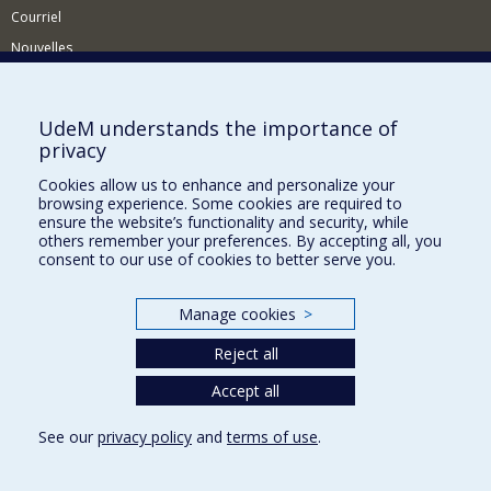
Courriel
Nouvelles
Activités
Comment soutenir le Département?
UdeM understands the importance of
privacy
BESOIN D'AIDE?
Cookies allow us to enhance and personalize your
Plan du site
browsing experience. Some cookies are required to
Signaler une erreur
ensure the website’s functionality and security, while
others remember your preferences. By accepting all, you
Accessibilité
consent to our use of cookies to better serve you.
FACULTÉ DES ARTS ET DES SCIENCES
Manage cookies
>
Nos départements et écoles
Reject all
Nos centres d'études
Nos programmes et cours
Accept all
See our
privacy policy
and
terms of use
.
Privacy
Terms of use