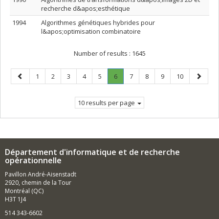
recherche d&apos;esthétique
1994
Algorithmes génétiques hybrides pour
l&apos;optimisation combinatoire
Number of results :
1645
Previous
Page
Page
Page
Page
Page
Page
.
Page
Page
Page
Page
Next
1
2
3
4
5
6
7
8
9
10
page
Current
page
page.
10 results per page
Département d'informatique et de recherche
opérationnelle
Pavillon André-Aisenstadt
2920, chemin de la Tour
Montréal (QC)
H3T 1J4
514 343-6602