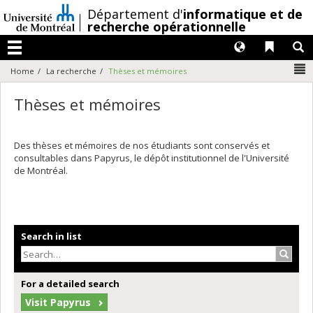
Passer
/
Département d'
informatique et de
au
recherche opérationnelle
contenu
Langues
Liens 
R
Menu
N
Home
La recherche
Thèses et mémoires
Thèses et mémoires
Des thèses et mémoires de nos étudiants sont conservés et
consultables dans Papyrus, le dépôt institutionnel de l'Université
de Montréal.
Search in list
Search
For a detailed search
Visit Papyrus