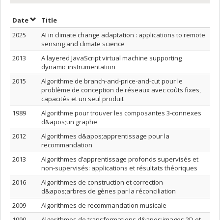
Sort by date in ascending order
Sort by title in ascending order
Date
Title
2025
AI in climate change adaptation : applications to remote
sensing and climate science
2013
A layered JavaScript virtual machine supporting
dynamic instrumentation
2015
Algorithme de branch-and-price-and-cut pour le
problème de conception de réseaux avec coûts fixes,
capacités et un seul produit
1989
Algorithme pour trouver les composantes 3-connexes
d&apos;un graphe
2012
Algorithmes d&apos;apprentissage pour la
recommandation
2013
Algorithmes d’apprentissage profonds supervisés et
non-supervisés: applications et résultats théoriques
2016
Algorithmes de construction et correction
d&apos;arbres de gènes par la réconciliation
2009
Algorithmes de recommandation musicale
1990
Algorithmes de transformations d&apos;images 2D et