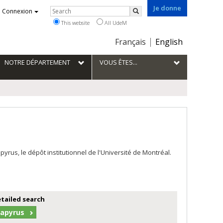
Je donne
Rechercher
Connexion
Search
This website
All UdeM
Choix
Français
English
de
la
NOTRE DÉPARTEMENT
VOUS ÊTES...
langue
us, le dépôt institutionnel de l'Université de Montréal.
etailed search
Papyrus