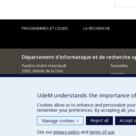
PROGRAMMES ET COURS
LA RECHERCHE
Département d'informatique et de recherche o
Pavillon André-Aisenstadt
Nouvelles
2920, chemin de la Tour
Activités
Montréal (QC)
H3T 1J4
Comment so
514 343-6602
UdeM understands the importance of
Courriel
Cookies allow us to enhance and personalize your 
remember your preferences. By accepting all, you 
Reject all
Accept a
Manage cookies
>
See our
privacy policy
and
terms of use
.
Privacy
Terms of use
Cookie Settings