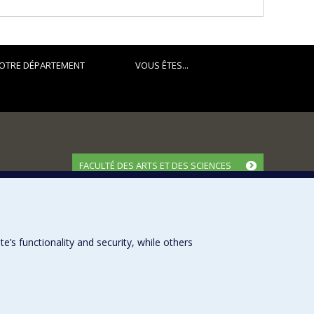
OTRE DÉPARTEMENT
VOUS ÊTES...
FACULTÉ DES ARTS ET DES SCIENCES
Nos départements et écoles
Nos centres d'études
Nos programmes et cours
s functionality and security, while others