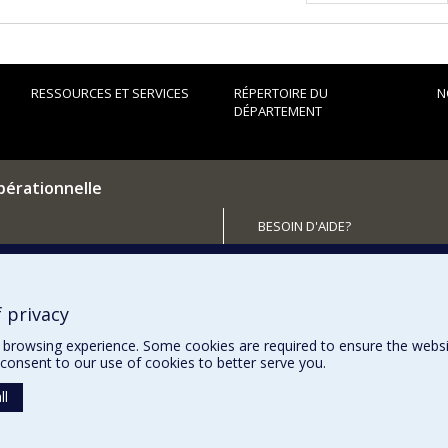
RESSOURCES ET SERVICES
RÉPERTOIRE DU
N
DÉPARTEMENT
pérationnelle
BESOIN D'AIDE?
Plan du site
utenir le Département?
Signaler une erreur
Accessibilité
 privacy
browsing experience. Some cookies are required to ensure the website’
consent to our use of cookies to better serve you.
ll