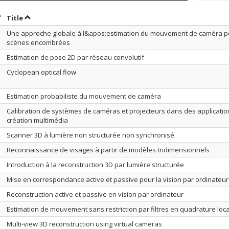
ort by date in descending order
Sort by title in descending order
Title
Une approche globale à l&apos;estimation du mouvement de caméra p
scènes encombrées
Estimation de pose 2D par réseau convolutif
Cyclopean optical flow
Estimation probabiliste du mouvement de caméra
Calibration de systèmes de caméras et projecteurs dans des applicatio
création multimédia
Scanner 3D à lumière non structurée non synchronisé
Reconnaissance de visages à partir de modèles tridimensionnels
Introduction à la reconstruction 3D par lumière structurée
Mise en correspondance active et passive pour la vision par ordinateur
Reconstruction active et passive en vision par ordinateur
Estimation de mouvement sans restriction par filtres en quadrature loca
Multi-view 3D reconstruction using virtual cameras