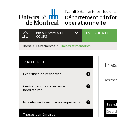
Passer
au
/
Faculté des arts et des sci
contenu
Département d'
info
opérationnelle
Navigation
HOME
PROGRAMMES ET
LA RECHERCHE
principale
COURS
Home
La recherche
Thèses et mémoires
LA RECHERCHE
Thès
Expertises de recherche
Des thès
Centre, groupes, chaires et
laboratoires
Nos étudiants aux cycles supérieurs
Search
Thèses et mémoires