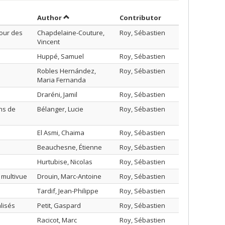
Sort by author in descending order
by contributor in
Author
Contributor
our des
Chapdelaine-Couture,
Roy, Sébastien
Vincent
Huppé, Samuel
Roy, Sébastien
Robles Hernández,
Roy, Sébastien
Maria Fernanda
Draréni, Jamil
Roy, Sébastien
ns de
Bélanger, Lucie
Roy, Sébastien
El Asmi, Chaima
Roy, Sébastien
Beauchesne, Étienne
Roy, Sébastien
Hurtubise, Nicolas
Roy, Sébastien
 multivue
Drouin, Marc-Antoine
Roy, Sébastien
Tardif, Jean-Philippe
Roy, Sébastien
lisés
Petit, Gaspard
Roy, Sébastien
Racicot, Marc
Roy, Sébastien