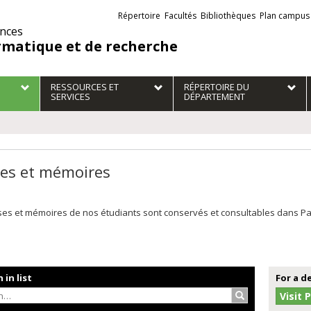
Liens
Répertoire
Facultés
Bibliothèques
Plan campus
externes
ences
rmatique et de recherche
RESSOURCES ET
RÉPERTOIRE DU
SERVICES
DÉPARTEMENT
es et mémoires
es et mémoires de nos étudiants sont conservés et consultables dans Papyr
 in list
For a d
Search…
Visit 