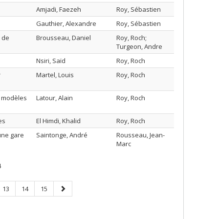
Amjadi, Faezeh
Roy, Sébastien
Gauthier, Alexandre
Roy, Sébastien
e de
Brousseau, Daniel
Roy, Roch;
Turgeon, Andre
Nsiri, Saïd
Roy, Roch
r
Martel, Louis
Roy, Roch
e modèles
Latour, Alain
Roy, Roch
es
El Himdi, Khalid
Roy, Roch
une gare
Saintonge, André
Rousseau, Jean-
Marc
4
Page
Page
Page
Next
13
14
15
page