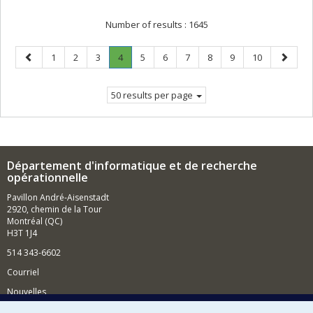
Number of results :
1645
Previous
Page
Page
Page
Page
.
Page
Page
Page
Page
Page
Page
Next
1
2
3
4
5
6
7
8
9
10
page
Current
page
page.
50 results per page
Département d'informatique et de recherche
opérationnelle
Pavillon André-Aisenstadt
2920, chemin de la Tour
Montréal (QC)
H3T 1J4
514 343-6602
Courriel
Nouvelles
Activités