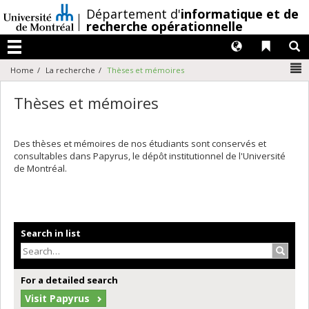
Passer
/
Département d'
informatique et de
au
recherche opérationnelle
contenu
Langues
Liens 
R
Menu
N
Home
La recherche
Thèses et mémoires
Thèses et mémoires
Des thèses et mémoires de nos étudiants sont conservés et
consultables dans Papyrus, le dépôt institutionnel de l'Université
de Montréal.
Search in list
Search
For a detailed search
Visit Papyrus