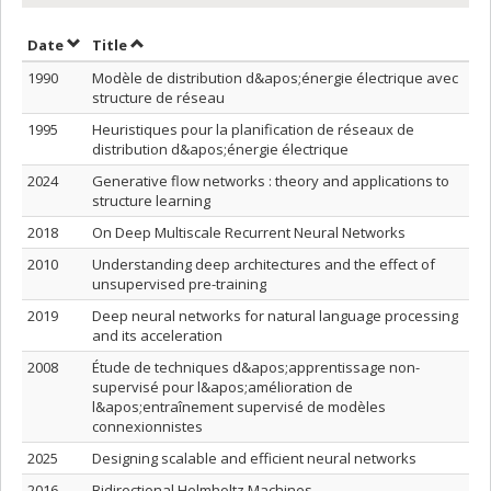
Sort by date in ascending order
Sort by title in ascending order
Date
Title
1990
Modèle de distribution d&apos;énergie électrique avec
structure de réseau
1995
Heuristiques pour la planification de réseaux de
distribution d&apos;énergie électrique
2024
Generative flow networks : theory and applications to
structure learning
2018
On Deep Multiscale Recurrent Neural Networks
2010
Understanding deep architectures and the effect of
unsupervised pre-training
2019
Deep neural networks for natural language processing
and its acceleration
2008
Étude de techniques d&apos;apprentissage non-
supervisé pour l&apos;amélioration de
l&apos;entraînement supervisé de modèles
connexionnistes
2025
Designing scalable and efficient neural networks
2016
Bidirectional Helmholtz Machines