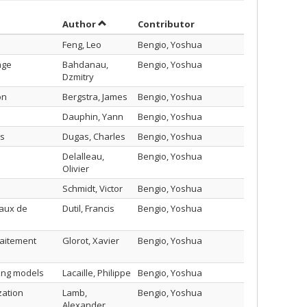
Sort by author in ascending order
by contributor in ascen
Author
Contributor
Feng, Leo
Bengio, Yoshua
age
Bahdanau,
Bengio, Yoshua
Dzmitry
on
Bergstra, James
Bengio, Yoshua
Dauphin, Yann
Bengio, Yoshua
rs
Dugas, Charles
Bengio, Yoshua
Delalleau,
Bengio, Yoshua
Olivier
Schmidt, Victor
Bengio, Yoshua
eaux de
Dutil, Francis
Bengio, Yoshua
raitement
Glorot, Xavier
Bengio, Yoshua
ing models
Lacaille, Philippe
Bengio, Yoshua
zation
Lamb,
Bengio, Yoshua
Alexander