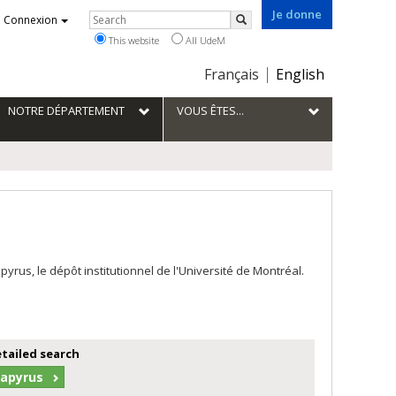
Je donne
Rechercher
Connexion
Search
This website
All UdeM
Choix
Français
English
de
la
NOTRE DÉPARTEMENT
VOUS ÊTES...
langue
us, le dépôt institutionnel de l'Université de Montréal.
etailed search
Papyrus