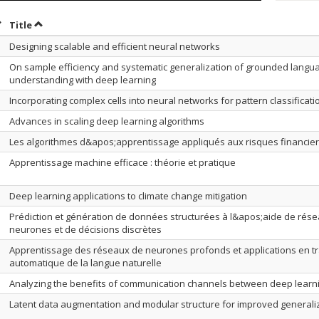
ort by date in ascending order
Sort by title in ascending order
Title
Designing scalable and efficient neural networks
On sample efficiency and systematic generalization of grounded langu
understanding with deep learning
Incorporating complex cells into neural networks for pattern classificati
Advances in scaling deep learning algorithms
Les algorithmes d&apos;apprentissage appliqués aux risques financie
Apprentissage machine efficace : théorie et pratique
Deep learning applications to climate change mitigation
Prédiction et génération de données structurées à l&apos;aide de rés
neurones et de décisions discrètes
Apprentissage des réseaux de neurones profonds et applications en t
automatique de la langue naturelle
Analyzing the benefits of communication channels between deep learn
Latent data augmentation and modular structure for improved generali