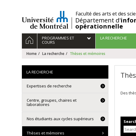
Passer
au
/
Faculté des arts et des sci
contenu
Département d'
info
opérationnelle
Navigation
HOME
PROGRAMMES ET
LA RECHERCHE
principale
COURS
Home
La recherche
Thèses et mémoires
LA RECHERCHE
Thès
Expertises de recherche
Des thès
Centre, groupes, chaires et
laboratoires
Nos étudiants aux cycles supérieurs
Search
Thèses et mémoires