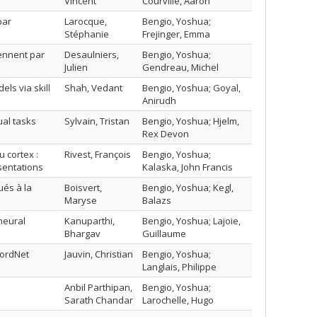
Vincent
Courville, Aaron
par
Larocque,
Bengio, Yoshua;
Stéphanie
Frejinger, Emma
ennent par
Desaulniers,
Bengio, Yoshua;
Julien
Gendreau, Michel
ls via skill
Shah, Vedant
Bengio, Yoshua; Goyal,
Anirudh
ual tasks
Sylvain, Tristan
Bengio, Yoshua; Hjelm,
Rex Devon
 cortex :
Rivest, François
Bengio, Yoshua;
sentations
Kalaska, John Francis
ués à la
Boisvert,
Bengio, Yoshua; Kegl,
Maryse
Balazs
neural
Kanuparthi,
Bengio, Yoshua; Lajoie,
Bhargav
Guillaume
WordNet
Jauvin, Christian
Bengio, Yoshua;
Langlais, Philippe
Anbil Parthipan,
Bengio, Yoshua;
Sarath Chandar
Larochelle, Hugo