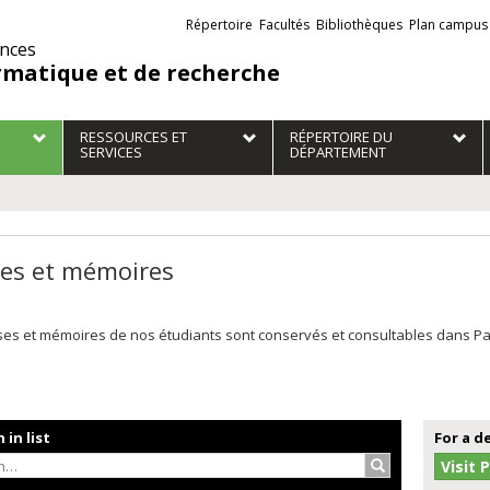
Liens
Répertoire
Facultés
Bibliothèques
Plan campus
externes
ences
rmatique et de recherche
RESSOURCES ET
RÉPERTOIRE DU
SERVICES
DÉPARTEMENT
es et mémoires
es et mémoires de nos étudiants sont conservés et consultables dans Papyr
 in list
For a d
Search…
Visit 