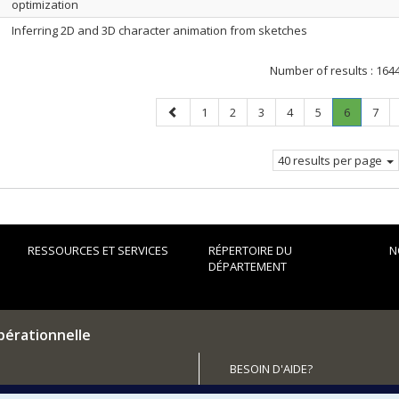
optimization
Inferring 2D and 3D character animation from sketches
Number of results :
164
Previous
Page
Page
Page
Page
Page
Page
.
Page
1
2
3
4
5
6
7
page
Current
page.
40 results per page
RESSOURCES ET SERVICES
RÉPERTOIRE DU
N
DÉPARTEMENT
pérationnelle
BESOIN D'AIDE?
Plan du site