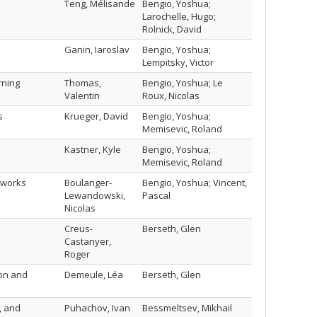
Teng, Mélisande
Bengio, Yoshua;
Larochelle, Hugo;
Rolnick, David
Ganin, Iaroslav
Bengio, Yoshua;
Lempitsky, Victor
rning
Thomas,
Bengio, Yoshua; Le
Valentin
Roux, Nicolas
s
Krueger, David
Bengio, Yoshua;
Memisevic, Roland
Kastner, Kyle
Bengio, Yoshua;
Memisevic, Roland
tworks
Boulanger-
Bengio, Yoshua; Vincent,
Lewandowski,
Pascal
Nicolas
Creus-
Berseth, Glen
Castanyer,
Roger
ion and
Demeule, Léa
Berseth, Glen
, and
Puhachov, Ivan
Bessmeltsev, Mikhail