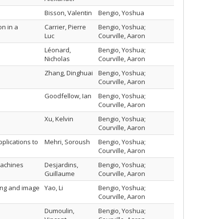
Bisson, Valentin
Bengio, Yoshua
on in a
Carrier, Pierre
Bengio, Yoshua;
Luc
Courville, Aaron
Léonard,
Bengio, Yoshua;
Nicholas
Courville, Aaron
Zhang, Dinghuai
Bengio, Yoshua;
Courville, Aaron
Goodfellow, Ian
Bengio, Yoshua;
Courville, Aaron
Xu, Kelvin
Bengio, Yoshua;
Courville, Aaron
plications to
Mehri, Soroush
Bengio, Yoshua;
Courville, Aaron
machines
Desjardins,
Bengio, Yoshua;
Guillaume
Courville, Aaron
ning and image
Yao, Li
Bengio, Yoshua;
Courville, Aaron
Dumoulin,
Bengio, Yoshua;