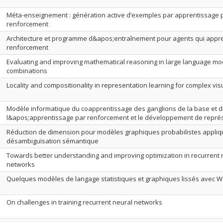
Méta-enseignement : génération active d’exemples par apprentissage 
renforcement
Architecture et programme d&apos;entraînement pour agents qui appr
renforcement
Evaluating and improving mathematical reasoning in large language mode
combinations
Locality and compositionality in representation learning for complex vis
Modèle informatique du coapprentissage des ganglions de la base et du
l&apos;apprentissage par renforcement et le développement de repré
Réduction de dimension pour modèles graphiques probabilistes appliq
désambiguïsation sémantique
Towards better understanding and improving optimization in recurrent 
networks
Quelques modèles de langage statistiques et graphiques lissés avec 
On challenges in training recurrent neural networks