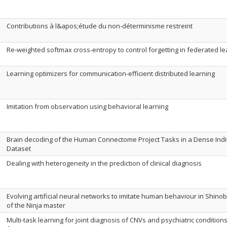
Contributions à l&apos;étude du non-déterminisme restreint
Re-weighted softmax cross-entropy to control forgetting in federated le
Learning optimizers for communication-efficient distributed learning
Imitation from observation using behavioral learning
Brain decoding of the Human Connectome Project Tasks in a Dense Indi
Dataset
Dealing with heterogeneity in the prediction of clinical diagnosis
Evolving‌ ‌artificial‌ ‌neural‌ ‌networks‌‌ ‌to‌ ‌imitate‌ ‌human‌ ‌behaviour‌‌ ‌in‌ ‌Shinobi‌ ‌II
‌of‌ ‌the‌ ‌Ninja‌ ‌master‌
Multi-task learning for joint diagnosis of CNVs and psychiatric conditions