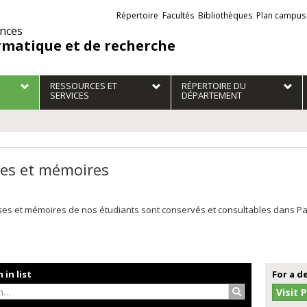
Liens
Répertoire
Facultés
Bibliothèques
Plan campus
externes
ences
rmatique et de recherche
RESSOURCES ET
RÉPERTOIRE DU
SERVICES
DÉPARTEMENT
es et mémoires
es et mémoires de nos étudiants sont conservés et consultables dans Papyr
 in list
For a d
Search…
Visit 