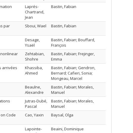
imation
Laprés-
Bastin, Fabian
Chartrand,
Jean
ns par
Sboui, Wael
Bastin, Fabian
Desage,
Bastin, Fabian; Bouffard,
Ysaël
François
 nonlinear
Zehtabian,
Bastin, Fabian; Frejinger,
Shohre
Emma
 arrivées
Khassiba,
Bastin, Fabian; Gendron,
Ahmed
Bernard; Cafieri, Sonia;
Mongeau, Marcel
Beaulne,
Bastin, Fabian; Morales,
Alexandre
Manuel
ations
Jutras-Dubé,
Bastin, Fabian; Morales,
Pascal
Manuel
s on Code
Cao, Yaxin
Baysal, Olga
Lapointe-
Beaini, Dominique