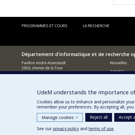
PROGRAMMES ET COURS
LA RECHERCHE
Département d'informatique et de recherche o
Pavillon André-Aisenstadt
Nouvelles
2920, chemin de la Tour
Activités
Montréal (QC)
H3T 1J4
Comment so
514 343-6602
UdeM understands the importance of
Courriel
Cookies allow us to enhance and personalize your 
remember your preferences. By accepting all, you 
Reject all
Accept a
Manage cookies
>
See our
privacy policy
and
terms of use
.
Privacy
Terms of use
Cookie Settings