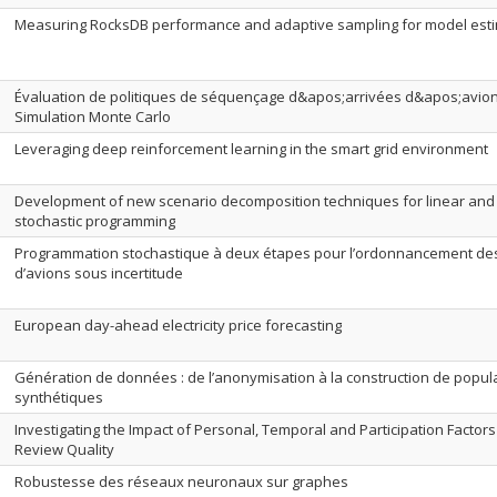
Measuring RocksDB performance and adaptive sampling for model est
Évaluation de politiques de séquençage d&apos;arrivées d&apos;avio
Simulation Monte Carlo
Leveraging deep reinforcement learning in the smart grid environment
Development of new scenario decomposition techniques for linear and
stochastic programming
Programmation stochastique à deux étapes pour l’ordonnancement des
d’avions sous incertitude
European day-ahead electricity price forecasting
Génération de données : de l’anonymisation à la construction de popul
synthétiques
Investigating the Impact of Personal, Temporal and Participation Factor
Review Quality
Robustesse des réseaux neuronaux sur graphes