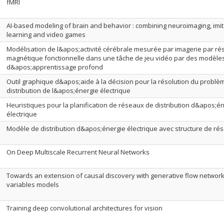
fMRI
AI-based modeling of brain and behavior : combining neuroimaging, imit
learning and video games
Modélisation de l&apos;activité cérébrale mesurée par imagerie par r
magnétique fonctionnelle dans une tâche de jeu vidéo par des modèle
d&apos;apprentissage profond
Outil graphique d&apos;aide à la décision pour la résolution du problè
distribution de l&apos;énergie électrique
Heuristiques pour la planification de réseaux de distribution d&apos;é
électrique
Modèle de distribution d&apos;énergie électrique avec structure de ré
On Deep Multiscale Recurrent Neural Networks
Towards an extension of causal discovery with generative flow networks
variables models
Training deep convolutional architectures for vision