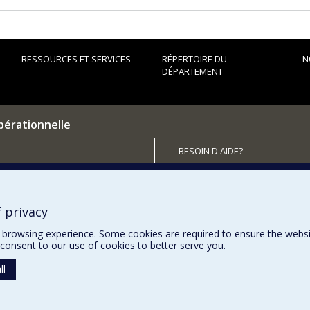
RESSOURCES ET SERVICES
RÉPERTOIRE DU
N
DÉPARTEMENT
pérationnelle
BESOIN D'AIDE?
Plan du site
utenir le Département?
Signaler une erreur
Accessibilité
 privacy
browsing experience. Some cookies are required to ensure the website’
consent to our use of cookies to better serve you.
ll