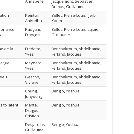
Annabelle
Jacquemont, Sébastien;
Dumas, Guillaume
ation
Kemtur,
Bellec, Pierre-Louis ; Jerbi,
Anirudha
Karim
ésonance
Paugam,
Bellec, Pierre-Louis; Lajoie,
s
François
Guillaume
me de la
Fredette,
Benchakroum, Abdelhamid;
Yves
Ferland, Jacques
nergie
Meynard,
Benchakroum, Abdelhamid;
Yves
Ferland, Jacques
seau
Gascon,
Benchakroum, Abdelhamid;
Viviane
Ferland, Jacques
Chung,
Bengio, Yoshua
Junyoung
 to latent
Manta,
Bengio, Yoshua
Dragos
Cristian
Desjardins,
Bengio, Yoshua
Guillaume