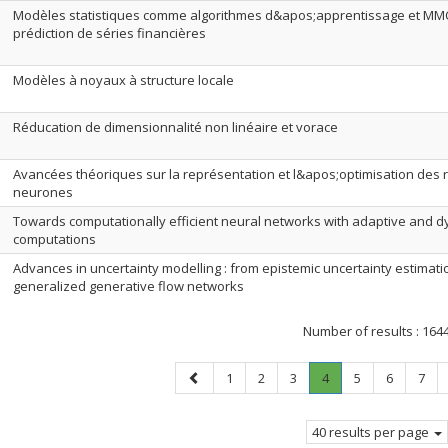
Modèles statistiques comme algorithmes d&apos;apprentissage et MMC
prédiction de séries financières
Modèles à noyaux à structure locale
Réducation de dimensionnalité non linéaire et vorace
Avancées théoriques sur la représentation et l&apos;optimisation des
neurones
Towards computationally efficient neural networks with adaptive and 
computations
Advances in uncertainty modelling : from epistemic uncertainty estimati
generalized generative flow networks
Number of results :
164
Previous
Page
Page
Page
Page
.
Page
Page
Page
1
2
3
4
5
6
7
page
Current
page.
40 results per page