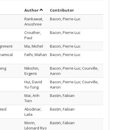
Sort by author in ascending order
by contributor in ascending
Author
Contributor
Rankawat,
Bacon, Pierre-Luc
Anushree
Crouther,
Bacon, Pierre-Luc
Paul
ignment
Ma, Michel
Bacon, Pierre-Luc
namical
Fathi, Mahan
Bacon, Pierre-Luc
ning
Nikishin,
Bacon, Pierre-Luc; Courville,
Evgenii
Aaron
Hui, David
Bacon, Pierre-Luc; Courville,
Yu-Tung
Aaron
Mai, Anh
Bastin, Fabian
Tien
ated
Abodinar,
Bastin, Fabian
Laila
Morin,
Bastin, Fabian
Léonard Ryo