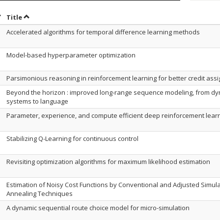
ort by date in ascending order
Sort by title in ascending order
Title
Accelerated algorithms for temporal difference learning methods
Model-based hyperparameter optimization
Parsimonious reasoning in reinforcement learning for better credit ass
Beyond the horizon : improved long-range sequence modeling, from dy
systems to language
Parameter, experience, and compute efficient deep reinforcement lear
Stabilizing Q-Learning for continuous control
Revisiting optimization algorithms for maximum likelihood estimation
Estimation of Noisy Cost Functions by Conventional and Adjusted Simul
Annealing Techniques
A dynamic sequential route choice model for micro-simulation