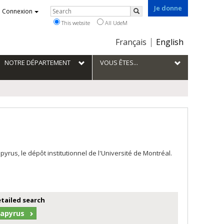
Je donne
Rechercher
Connexion
Search
This website
All UdeM
Choix
Français
English
de
la
NOTRE DÉPARTEMENT
VOUS ÊTES...
langue
us, le dépôt institutionnel de l'Université de Montréal.
etailed search
Papyrus