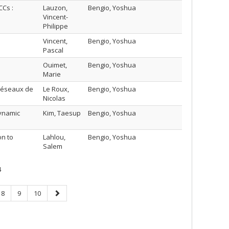
Cs :
Lauzon,
Bengio, Yoshua
Vincent-
Philippe
Vincent,
Bengio, Yoshua
Pascal
Ouimet,
Bengio, Yoshua
Marie
 réseaux de
Le Roux,
Bengio, Yoshua
Nicolas
dynamic
Kim, Taesup
Bengio, Yoshua
on to
Lahlou,
Bengio, Yoshua
Salem
4
Page
Page
Page
Next
8
9
10
page