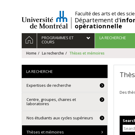
Passer
au
/
Faculté des arts et des sci
contenu
Département d'
info
opérationnelle
Navigation
HOME
PROGRAMMES ET
LA RECHERCHE
principale
COURS
Home
La recherche
Thèses et mémoires
LA RECHERCHE
Thès
Expertises de recherche
Des thès
Centre, groupes, chaires et
laboratoires
Nos étudiants aux cycles supérieurs
Search
Thèses et mémoires