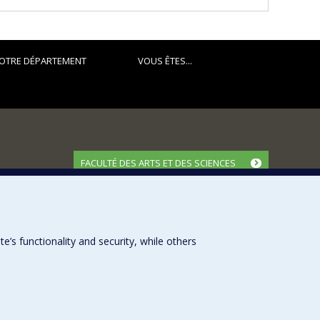
OTRE DÉPARTEMENT
VOUS ÊTES...
FACULTÉ DES ARTS ET DES SCIENCES
Nos départements et écoles
Nos centres d'études
Nos programmes et cours
s functionality and security, while others
Université de