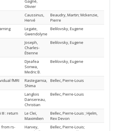
Gagné,
Olivier
Caussinus,
Beaudry, Martin; Mckenzie,
Hervé
Pierre
arning
Legate,
Belilovsky, Eugene
Gwendolyne
Joseph,
Belilovsky, Eugene
Charles-
Étienne
Djeafea
Belilovsky, Eugene
Sonwa,
Medric B.
vidual fMRI
Rastegarnia,
Bellec, Pierre-Louis
Shima
Langlois
Bellec, Pierre-Louis
Dansereau,
Christian
I‌ ‌:‌ ‌return‌
Le Cleï,
Bellec, Pierre-Louis ; Hjelm,
Maximilien
Rex Devon
 from rs-
Harvey,
Bellec, Pierre-Louis;