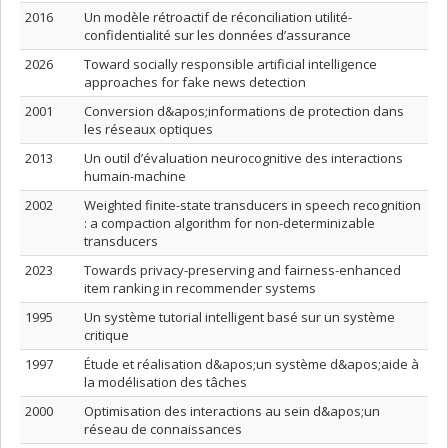
2016
Un modèle rétroactif de réconciliation utilité-
confidentialité sur les données d’assurance
2026
Toward socially responsible artificial intelligence
approaches for fake news detection
2001
Conversion d&apos;informations de protection dans
les réseaux optiques
2013
Un outil d’évaluation neurocognitive des interactions
humain-machine
2002
Weighted finite-state transducers in speech recognition
: a compaction algorithm for non-determinizable
transducers
2023
Towards privacy-preserving and fairness-enhanced
item ranking in recommender systems
1995
Un système tutorial intelligent basé sur un système
critique
1997
Étude et réalisation d&apos;un système d&apos;aide à
la modélisation des tâches
2000
Optimisation des interactions au sein d&apos;un
réseau de connaissances