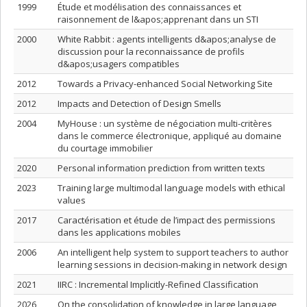
1999
Étude et modélisation des connaissances et
raisonnement de l&apos;apprenant dans un STI
2000
White Rabbit : agents intelligents d&apos;analyse de
discussion pour la reconnaissance de profils
d&apos;usagers compatibles
2012
Towards a Privacy-enhanced Social Networking Site
2012
Impacts and Detection of Design Smells
2004
MyHouse : un système de négociation multi-critères
dans le commerce électronique, appliqué au domaine
du courtage immobilier
2020
Personal information prediction from written texts
2023
Training large multimodal language models with ethical
values
2017
Caractérisation et étude de l’impact des permissions
dans les applications mobiles
2006
An intelligent help system to support teachers to author
learning sessions in decision-making in network design
2021
IIRC : Incremental Implicitly-Refined Classification
2026
On the consolidation of knowledge in large language