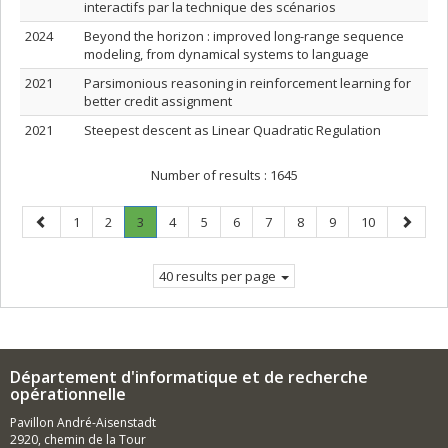
interactifs par la technique des scénarios
2024
Beyond the horizon : improved long-range sequence
modeling, from dynamical systems to language
2021
Parsimonious reasoning in reinforcement learning for
better credit assignment
2021
Steepest descent as Linear Quadratic Regulation
Number of results :
1645
Previous
Page
Page
Page
.
Page
Page
Page
Page
Page
Page
Page
Next
1
2
3
4
5
6
7
8
9
10
page
Current
page
page.
40 results per page
Département d'informatique et de recherche
opérationnelle
Pavillon André-Aisenstadt
2920, chemin de la Tour