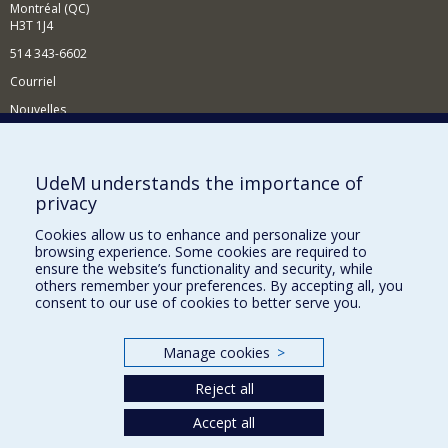
Montréal (QC)
H3T 1J4
514 343-6602
Courriel
Nouvelles
Activités
Comment soutenir le Département?
UdeM understands the importance of
privacy
BESOIN D'AIDE?
Cookies allow us to enhance and personalize your
Plan du site
browsing experience. Some cookies are required to
Signaler une erreur
ensure the website’s functionality and security, while
others remember your preferences. By accepting all, you
Accessibilité
consent to our use of cookies to better serve you.
FACULTÉ DES ARTS ET DES SCIENCES
Manage cookies
>
Nos départements et écoles
Reject all
Nos centres d'études
Nos programmes et cours
Accept all