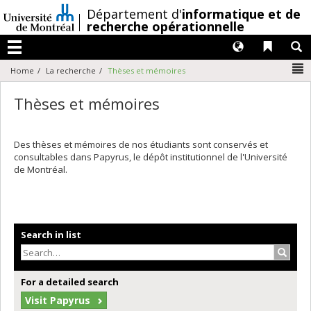
Passer
/
Département d'
informatique et de
au
recherche opérationnelle
contenu
Langues
Liens 
R
Menu
N
Home
La recherche
Thèses et mémoires
Thèses et mémoires
Des thèses et mémoires de nos étudiants sont conservés et
consultables dans Papyrus, le dépôt institutionnel de l'Université
de Montréal.
Search in list
Search
For a detailed search
Visit Papyrus