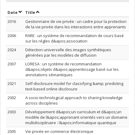
Sort by date in ascending order
Sort by title in ascending order
Date
Title
2016
Gestionnaire de vie privée : un cadre pour la protection
de la vie privée dans les interactions entre apprenants
2006
RARE : un système de recommandation de cours basé
sur les régles d&apos;association
2024
Détection universelle des images synthétiques
générées par les modèles de diffusion
2007
LORESA : un système de recommandation
d&apos;objets d&apos;apprentissage basé sur les
annotations sémantiques
2021
Self-disclosure model for classifying &amp; predicting
text-based online disclosure
2002
A socio-technological approach to sharing knowledge
across disciplines
2003
Développement d&apos;un curriculum et d&apos;un
modèle de l&apos;apprenant orientés vers un domaine
multidisciplinaire : l&apos;informatique quantique
2005
Vie privée en commerce électronique