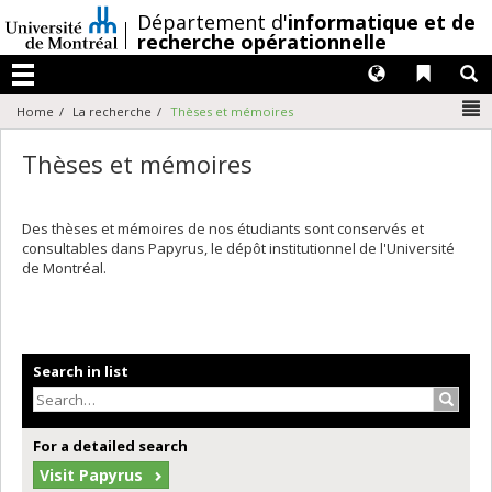
Passer
/
Département d'
informatique et de
au
recherche opérationnelle
contenu
Langues
Liens 
R
Menu
N
Home
La recherche
Thèses et mémoires
Thèses et mémoires
Des thèses et mémoires de nos étudiants sont conservés et
consultables dans Papyrus, le dépôt institutionnel de l'Université
de Montréal.
Search in list
Search
For a detailed search
Visit Papyrus