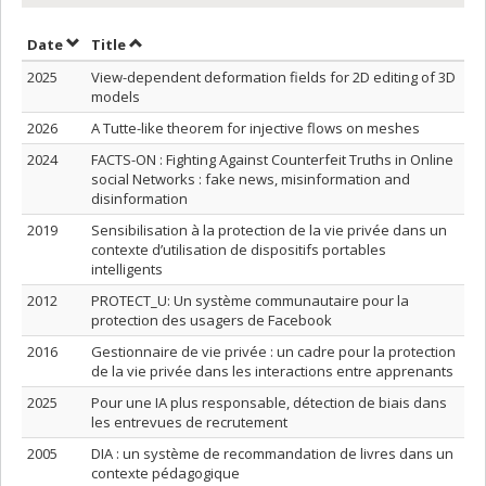
Sort by date in ascending order
Sort by title in ascending order
Date
Title
2025
View-dependent deformation fields for 2D editing of 3D
models
2026
A Tutte-like theorem for injective flows on meshes
2024
FACTS-ON : Fighting Against Counterfeit Truths in Online
social Networks : fake news, misinformation and
disinformation
2019
Sensibilisation à la protection de la vie privée dans un
contexte d’utilisation de dispositifs portables
intelligents
2012
PROTECT_U: Un système communautaire pour la
protection des usagers de Facebook
2016
Gestionnaire de vie privée : un cadre pour la protection
de la vie privée dans les interactions entre apprenants
2025
Pour une IA plus responsable, détection de biais dans
les entrevues de recrutement
2005
DIA : un système de recommandation de livres dans un
contexte pédagogique