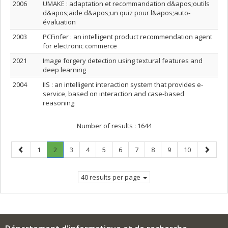
2006
UMAKE : adaptation et recommandation d&apos;outils
d&apos;aide d&apos;un quiz pour l&apos;auto-
évaluation
2003
PCFinfer : an intelligent product recommendation agent
for electronic commerce
2021
Image forgery detection using textural features and
deep learning
2004
IIS : an intelligent interaction system that provides e-
service, based on interaction and case-based
reasoning
Number of results :
1644
Previous
Page
Page
.
Page
Page
Page
Page
Page
Page
Page
Page
Next
1
2
3
4
5
6
7
8
9
10
page
Current
page
page.
40 results per page