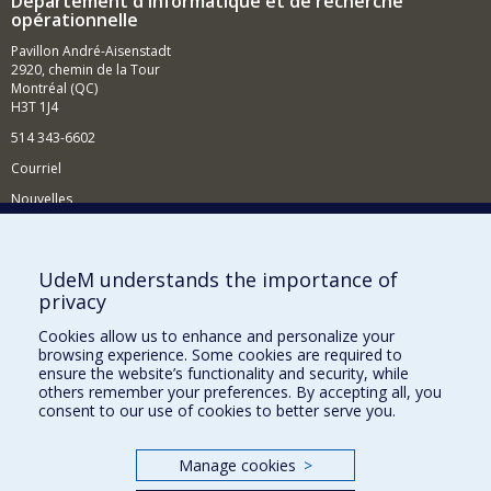
Département d'informatique et de recherche
opérationnelle
Pavillon André-Aisenstadt
2920, chemin de la Tour
Montréal (QC)
H3T 1J4
514 343-6602
Courriel
Nouvelles
Activités
Comment soutenir le Département?
UdeM understands the importance of
privacy
BESOIN D'AIDE?
Cookies allow us to enhance and personalize your
Plan du site
browsing experience. Some cookies are required to
Signaler une erreur
ensure the website’s functionality and security, while
others remember your preferences. By accepting all, you
Accessibilité
consent to our use of cookies to better serve you.
FACULTÉ DES ARTS ET DES SCIENCES
Manage cookies
>
Nos départements et écoles