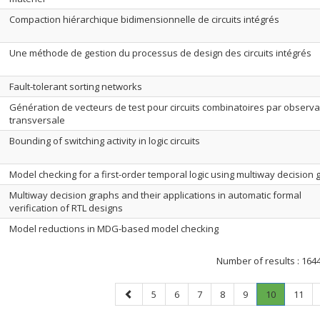
Compaction hiérarchique bidimensionnelle de circuits intégrés
Une méthode de gestion du processus de design des circuits intégrés
Fault-tolerant sorting networks
Génération de vecteurs de test pour circuits combinatoires par observab
transversale
Bounding of switching activity in logic circuits
Model checking for a first-order temporal logic using multiway decision
Multiway decision graphs and their applications in automatic formal
verification of RTL designs
Model reductions in MDG-based model checking
Number of results :
164
Previous
Page
Page
Page
Page
Page
Page
.
Page
5
6
7
8
9
10
11
page
Current
page.