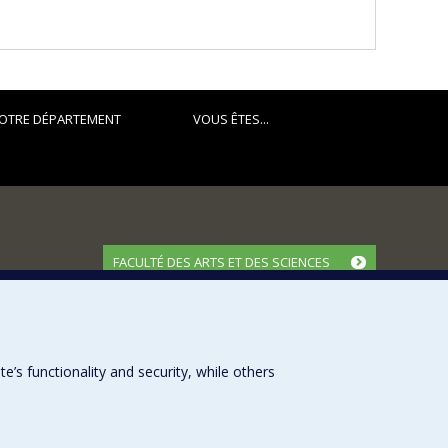
OTRE DÉPARTEMENT
VOUS ÊTES...
FACULTÉ DES ARTS ET DES SCIENCES
Nos départements et écoles
Nos centres d'études
Nos programmes et cours
s functionality and security, while others