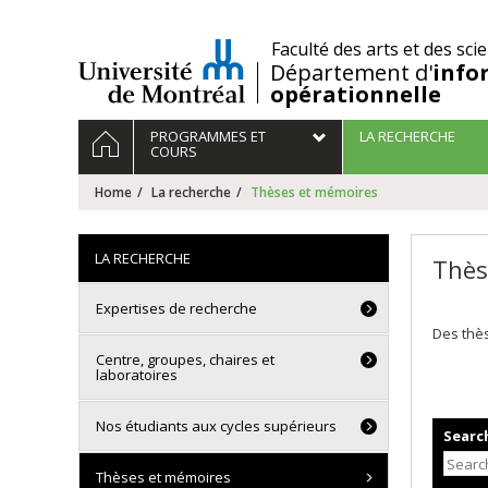
Passer
au
/
Faculté des arts et des sci
contenu
Département d'
info
opérationnelle
Navigation
HOME
PROGRAMMES ET
LA RECHERCHE
principale
COURS
Home
La recherche
Thèses et mémoires
LA RECHERCHE
Thès
Expertises de recherche
Des thès
Centre, groupes, chaires et
laboratoires
Nos étudiants aux cycles supérieurs
Search
Thèses et mémoires