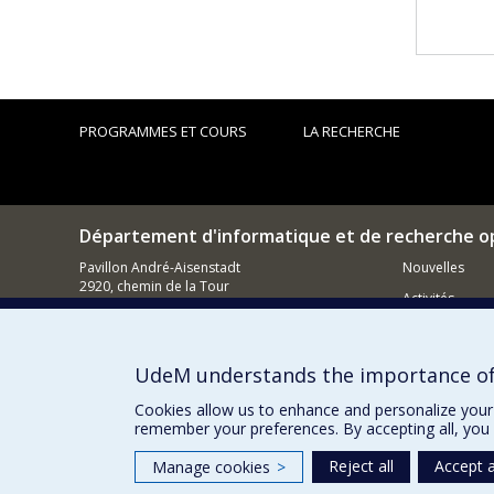
PROGRAMMES ET COURS
LA RECHERCHE
Département d'informatique et de recherche o
Pavillon André-Aisenstadt
Nouvelles
2920, chemin de la Tour
Activités
Montréal (QC)
H3T 1J4
Comment so
514 343-6602
UdeM understands the importance of
Courriel
Cookies allow us to enhance and personalize your 
remember your preferences. By accepting all, you 
Reject all
Accept a
Manage cookies
>