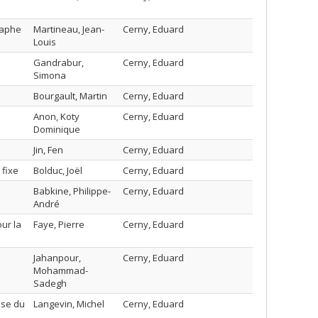
raphe
Martineau, Jean-
Cerny, Eduard
Louis
Gandrabur,
Cerny, Eduard
Simona
Bourgault, Martin
Cerny, Eduard
Anon, Koty
Cerny, Eduard
Dominique
Jin, Fen
Cerny, Eduard
 fixe
Bolduc, Joël
Cerny, Eduard
Babkine, Philippe-
Cerny, Eduard
André
ur la
Faye, Pierre
Cerny, Eduard
Jahanpour,
Cerny, Eduard
Mohammad-
Sadegh
èse du
Langevin, Michel
Cerny, Eduard