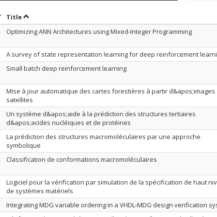
ort by date in ascending order
Sort by title in ascending order
Title
Optimizing ANN Architectures using Mixed-Integer Programming
A survey of state representation learning for deep reinforcement learn
Small batch deep reinforcement learning
Mise à jour automatique des cartes forestières à partir d&apos;images
satellites
Un système d&apos;aide à la prédiction des structures tertiaires
d&apos;acides nucléiques et de protéines
La prédiction des structures macromoléculaires par une approche
symbolique
Classification de conformations macromoléculaires
Logiciel pour la vérification par simulation de la spécification de haut n
de systèmes matériels
Integrating MDG variable ordering in a VHDL-MDG design verification s