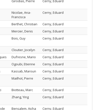
Girodias, Pierre
Cerny, Eduard
Nicolae, Ana-
Cerny, Eduard
Francisca
Berthet, Christian
Cerny, Eduard
Mercier, Denis
Cerny, Eduard
Bois, Guy
Cerny, Eduard
Cloutier, Jocelyn
Cerny, Eduard
iques
Dufresne, Mario
Cerny, Eduard
Ogoubi, Etienne
Cerny, Eduard
s
Kassab, Maroun
Cerny, Eduard
Mailhot, Pierre
Cerny, Eduard
i
Biotteau, Marc
Cerny, Eduard
Zhang, Ying
Cerny, Eduard
hode
Bensalem, Aicha
Cerny, Eduard