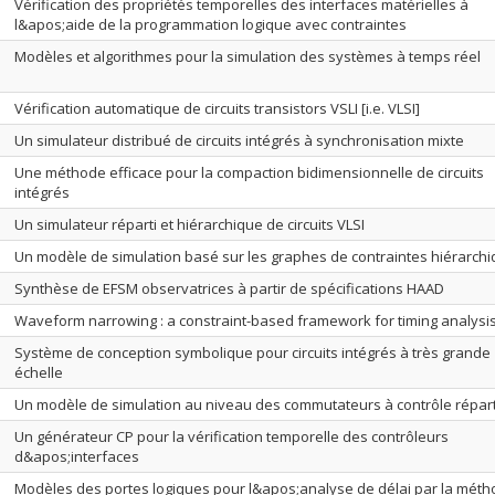
Vérification des propriétés temporelles des interfaces matérielles à
l&apos;aide de la programmation logique avec contraintes
Modèles et algorithmes pour la simulation des systèmes à temps réel
Vérification automatique de circuits transistors VSLI [i.e. VLSI]
Un simulateur distribué de circuits intégrés à synchronisation mixte
Une méthode efficace pour la compaction bidimensionnelle de circuits
intégrés
Un simulateur réparti et hiérarchique de circuits VLSI
Un modèle de simulation basé sur les graphes de contraintes hiérarch
Synthèse de EFSM observatrices à partir de spécifications HAAD
Waveform narrowing : a constraint-based framework for timing analysi
Système de conception symbolique pour circuits intégrés à très grande
échelle
Un modèle de simulation au niveau des commutateurs à contrôle répart
Un générateur CP pour la vérification temporelle des contrôleurs
d&apos;interfaces
Modèles des portes logiques pour l&apos;analyse de délai par la mét