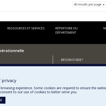
40 results per page
RESSOURCES ET SERVICES
RÉPERTOIRE DU
N
DÉPARTEMENT
pérationnelle
BESOIN D'AIDE?
Plan du site
utenir le Département?
Signaler une erreur
Accessibilité
 privacy
browsing experience. Some cookies are required to ensure the website’
consent to our use of cookies to better serve you.
ll