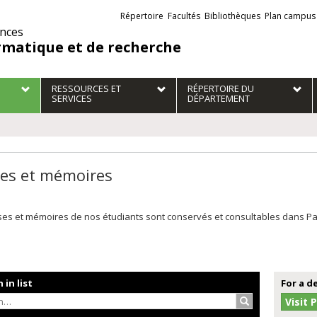
Liens
Répertoire
Facultés
Bibliothèques
Plan campus
externes
ences
rmatique et de recherche
RESSOURCES ET
RÉPERTOIRE DU
SERVICES
DÉPARTEMENT
es et mémoires
es et mémoires de nos étudiants sont conservés et consultables dans Papyr
 in list
For a d
Search…
Visit 