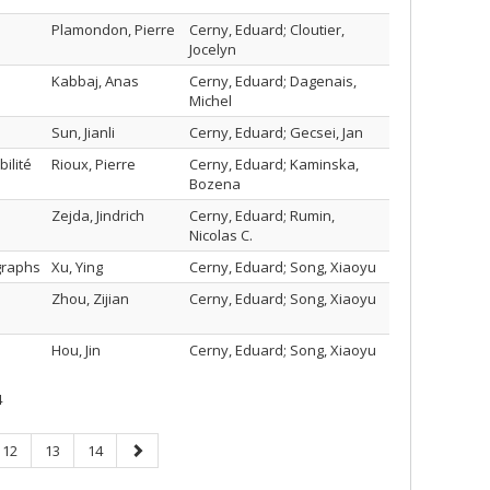
Plamondon, Pierre
Cerny, Eduard; Cloutier,
Jocelyn
Kabbaj, Anas
Cerny, Eduard; Dagenais,
Michel
Sun, Jianli
Cerny, Eduard; Gecsei, Jan
ilité
Rioux, Pierre
Cerny, Eduard; Kaminska,
Bozena
Zejda, Jindrich
Cerny, Eduard; Rumin,
Nicolas C.
 graphs
Xu, Ying
Cerny, Eduard; Song, Xiaoyu
Zhou, Zijian
Cerny, Eduard; Song, Xiaoyu
Hou, Jin
Cerny, Eduard; Song, Xiaoyu
4
Page
Page
Page
Next
12
13
14
page