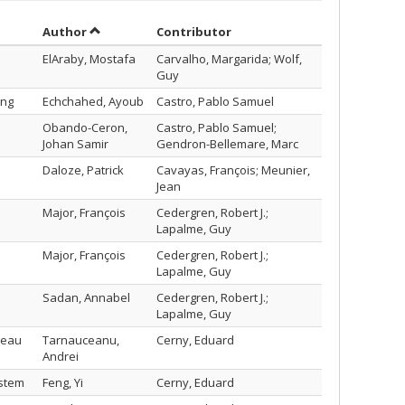
Sort by author in ascending order
by contributor in ascending
Author
Contributor
ElAraby, Mostafa
Carvalho, Margarida; Wolf,
Guy
ing
Echchahed, Ayoub
Castro, Pablo Samuel
Obando-Ceron,
Castro, Pablo Samuel;
Johan Samir
Gendron-Bellemare, Marc
Daloze, Patrick
Cavayas, François; Meunier,
Jean
Major, François
Cedergren, Robert J.;
Lapalme, Guy
Major, François
Cedergren, Robert J.;
Lapalme, Guy
Sadan, Annabel
Cedergren, Robert J.;
Lapalme, Guy
iveau
Tarnauceanu,
Cerny, Eduard
Andrei
ystem
Feng, Yi
Cerny, Eduard