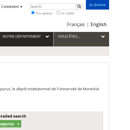
Je donne
Rechercher
Connexion
Search
This website
All UdeM
Choix
Français
English
de
la
NOTRE DÉPARTEMENT
VOUS ÊTES...
langue
us, le dépôt institutionnel de l'Université de Montréal.
etailed search
Papyrus