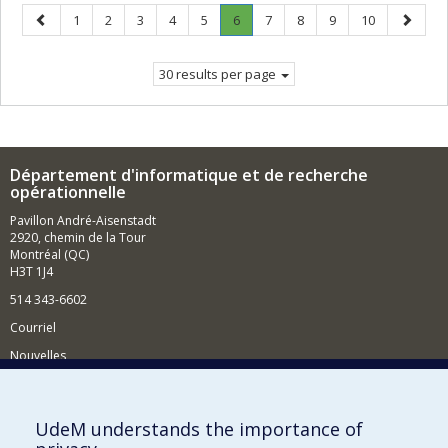
Previous
Page
Page
Page
Page
Page
Page
.
Page
Page
Page
Page
Next
1
2
3
4
5
6
7
8
9
10
page
Current
page
page.
30 results per page
Département d'informatique et de recherche
opérationnelle
Pavillon André-Aisenstadt
2920, chemin de la Tour
Montréal (QC)
H3T 1J4
514 343-6602
Courriel
Nouvelles
Activités
Comment soutenir le Département?
UdeM understands the importance of