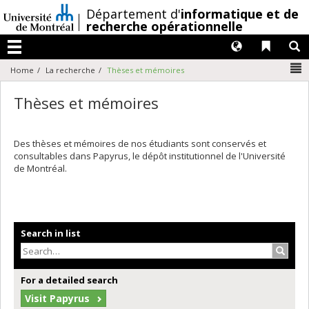
Passer
/
Département d'
informatique et de
au
recherche opérationnelle
contenu
Langues
Liens 
R
Menu
N
Home
La recherche
Thèses et mémoires
Thèses et mémoires
Des thèses et mémoires de nos étudiants sont conservés et
consultables dans Papyrus, le dépôt institutionnel de l'Université
de Montréal.
Search in list
Search
For a detailed search
Visit Papyrus