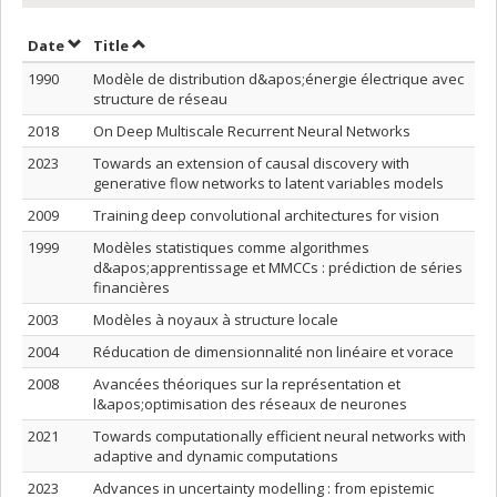
Sort by date in ascending order
Sort by title in ascending order
Date
Title
1990
Modèle de distribution d&apos;énergie électrique avec
structure de réseau
2018
On Deep Multiscale Recurrent Neural Networks
2023
Towards an extension of causal discovery with
generative flow networks to latent variables models
2009
Training deep convolutional architectures for vision
1999
Modèles statistiques comme algorithmes
d&apos;apprentissage et MMCCs : prédiction de séries
financières
2003
Modèles à noyaux à structure locale
2004
Réducation de dimensionnalité non linéaire et vorace
2008
Avancées théoriques sur la représentation et
l&apos;optimisation des réseaux de neurones
2021
Towards computationally efficient neural networks with
adaptive and dynamic computations
2023
Advances in uncertainty modelling : from epistemic