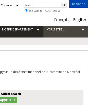
Je donne
Rechercher
Connexion
Search
This website
All UdeM
Choix
Français
English
de
la
NOTRE DÉPARTEMENT
VOUS ÊTES...
langue
us, le dépôt institutionnel de l'Université de Montréal.
etailed search
Papyrus