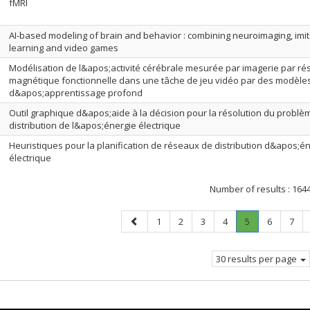
fMRI
AI-based modeling of brain and behavior : combining neuroimaging, imit
learning and video games
Modélisation de l&apos;activité cérébrale mesurée par imagerie par r
magnétique fonctionnelle dans une tâche de jeu vidéo par des modèle
d&apos;apprentissage profond
Outil graphique d&apos;aide à la décision pour la résolution du problè
distribution de l&apos;énergie électrique
Heuristiques pour la planification de réseaux de distribution d&apos;é
électrique
Number of results :
164
Previous
Page
Page
Page
Page
Page
.
Page
Page
1
2
3
4
5
6
7
page
Current
page.
30 results per page