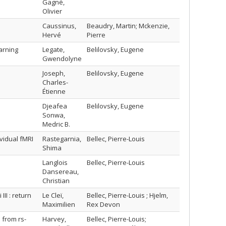
Gagné,
Olivier
Caussinus,
Beaudry, Martin; Mckenzie,
Hervé
Pierre
arning
Legate,
Belilovsky, Eugene
Gwendolyne
Joseph,
Belilovsky, Eugene
Charles-
Étienne
Djeafea
Belilovsky, Eugene
Sonwa,
Medric B.
vidual fMRI
Rastegarnia,
Bellec, Pierre-Louis
Shima
Langlois
Bellec, Pierre-Louis
Dansereau,
Christian
I‌ ‌:‌ ‌return‌
Le Cleï,
Bellec, Pierre-Louis ; Hjelm,
Maximilien
Rex Devon
 from rs-
Harvey,
Bellec, Pierre-Louis;