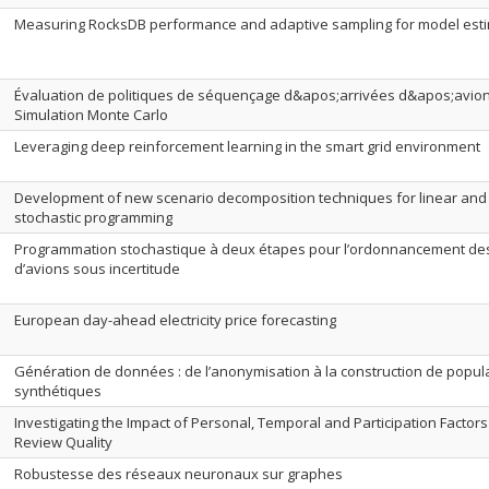
Measuring RocksDB performance and adaptive sampling for model est
Évaluation de politiques de séquençage d&apos;arrivées d&apos;avio
Simulation Monte Carlo
Leveraging deep reinforcement learning in the smart grid environment
Development of new scenario decomposition techniques for linear and
stochastic programming
Programmation stochastique à deux étapes pour l’ordonnancement des
d’avions sous incertitude
European day-ahead electricity price forecasting
Génération de données : de l’anonymisation à la construction de popul
synthétiques
Investigating the Impact of Personal, Temporal and Participation Factor
Review Quality
Robustesse des réseaux neuronaux sur graphes