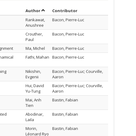
Sort by author in ascending order
by contributor in ascending
Author
Contributor
Rankawat,
Bacon, Pierre-Luc
Anushree
Crouther,
Bacon, Pierre-Luc
Paul
ignment
Ma, Michel
Bacon, Pierre-Luc
namical
Fathi, Mahan
Bacon, Pierre-Luc
ning
Nikishin,
Bacon, Pierre-Luc; Courville,
Evgenii
Aaron
Hui, David
Bacon, Pierre-Luc; Courville,
Yu-Tung
Aaron
Mai, Anh
Bastin, Fabian
Tien
ated
Abodinar,
Bastin, Fabian
Laila
Morin,
Bastin, Fabian
Léonard Ryo