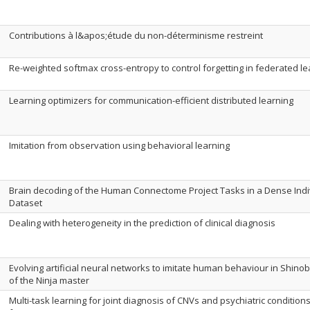
Contributions à l&apos;étude du non-déterminisme restreint
Re-weighted softmax cross-entropy to control forgetting in federated le
Learning optimizers for communication-efficient distributed learning
Imitation from observation using behavioral learning
Brain decoding of the Human Connectome Project Tasks in a Dense Indi
Dataset
Dealing with heterogeneity in the prediction of clinical diagnosis
Evolving‌ ‌artificial‌ ‌neural‌ ‌networks‌‌ ‌to‌ ‌imitate‌ ‌human‌ ‌behaviour‌‌ ‌in‌ ‌Shinobi‌ ‌II
‌of‌ ‌the‌ ‌Ninja‌ ‌master‌
Multi-task learning for joint diagnosis of CNVs and psychiatric conditions