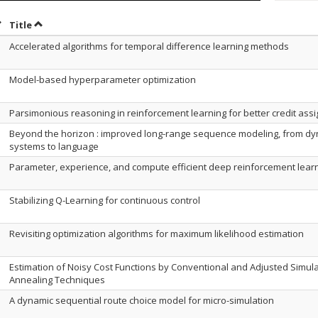
ort by date in ascending order
Sort by title in ascending order
Title
Accelerated algorithms for temporal difference learning methods
Model-based hyperparameter optimization
Parsimonious reasoning in reinforcement learning for better credit ass
Beyond the horizon : improved long-range sequence modeling, from dy
systems to language
Parameter, experience, and compute efficient deep reinforcement lear
Stabilizing Q-Learning for continuous control
Revisiting optimization algorithms for maximum likelihood estimation
Estimation of Noisy Cost Functions by Conventional and Adjusted Simul
Annealing Techniques
A dynamic sequential route choice model for micro-simulation