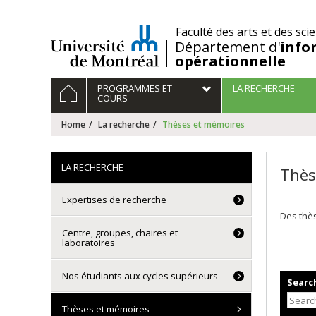
Passer
au
/
Faculté des arts et des sci
contenu
Département d'
info
opérationnelle
Navigation
HOME
PROGRAMMES ET
LA RECHERCHE
principale
COURS
Home
La recherche
Thèses et mémoires
LA RECHERCHE
Thès
Expertises de recherche
Des thès
Centre, groupes, chaires et
laboratoires
Nos étudiants aux cycles supérieurs
Search
Thèses et mémoires