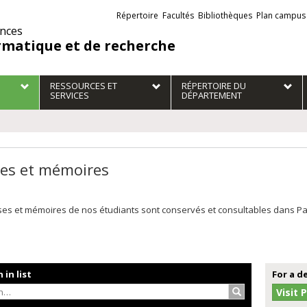
Liens
Répertoire
Facultés
Bibliothèques
Plan campus
externes
ences
rmatique et de recherche
RESSOURCES ET
RÉPERTOIRE DU
SERVICES
DÉPARTEMENT
es et mémoires
es et mémoires de nos étudiants sont conservés et consultables dans Papyr
 in list
For a d
Search…
Visit 