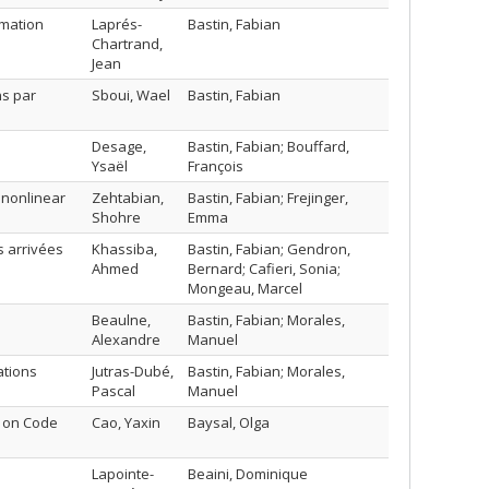
imation
Laprés-
Bastin, Fabian
Chartrand,
Jean
ns par
Sboui, Wael
Bastin, Fabian
Desage,
Bastin, Fabian; Bouffard,
Ysaël
François
 nonlinear
Zehtabian,
Bastin, Fabian; Frejinger,
Shohre
Emma
 arrivées
Khassiba,
Bastin, Fabian; Gendron,
Ahmed
Bernard; Cafieri, Sonia;
Mongeau, Marcel
Beaulne,
Bastin, Fabian; Morales,
Alexandre
Manuel
ations
Jutras-Dubé,
Bastin, Fabian; Morales,
Pascal
Manuel
s on Code
Cao, Yaxin
Baysal, Olga
Lapointe-
Beaini, Dominique