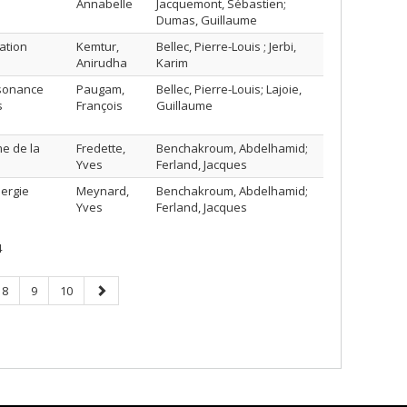
Annabelle
Jacquemont, Sébastien;
Dumas, Guillaume
ation
Kemtur,
Bellec, Pierre-Louis ; Jerbi,
Anirudha
Karim
ésonance
Paugam,
Bellec, Pierre-Louis; Lajoie,
s
François
Guillaume
me de la
Fredette,
Benchakroum, Abdelhamid;
Yves
Ferland, Jacques
nergie
Meynard,
Benchakroum, Abdelhamid;
Yves
Ferland, Jacques
4
Page
Page
Page
Next
8
9
10
page