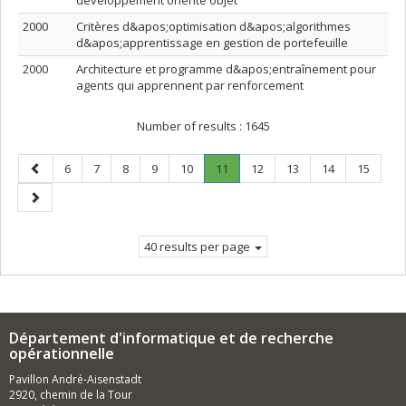
développement orienté objet
2000
Critères d&apos;optimisation d&apos;algorithmes
d&apos;apprentissage en gestion de portefeuille
2000
Architecture et programme d&apos;entraînement pour
agents qui apprennent par renforcement
Number of results :
1645
Previous
Page
Page
Page
Page
Page
Page
.
Page
Page
Page
Page
6
7
8
9
10
11
12
13
14
15
page
Current
Next
page.
page
40 results per page
Département d'informatique et de recherche
opérationnelle
Pavillon André-Aisenstadt
2920, chemin de la Tour