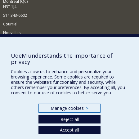
Montréal (QC)
H3T 1J4
514 343-6602
Courriel
Nouvelles
Activités
Comment soutenir le Département?
UdeM understands the importance of
privacy
BESOIN D'AIDE?
Cookies allow us to enhance and personalize your
Plan du site
browsing experience. Some cookies are required to
Signaler une erreur
ensure the website’s functionality and security, while
others remember your preferences. By accepting all, you
Accessibilité
consent to our use of cookies to better serve you.
FACULTÉ DES ARTS ET DES SCIENCES
Manage cookies
>
Nos départements et écoles
Reject all
Nos centres d'études
Nos programmes et cours
Accept all