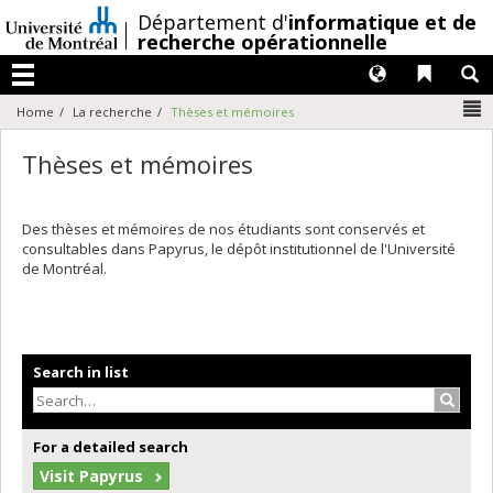
Passer
/
Département d'
informatique et de
au
recherche opérationnelle
contenu
Langues
Liens 
R
Menu
N
Home
La recherche
Thèses et mémoires
Thèses et mémoires
Des thèses et mémoires de nos étudiants sont conservés et
consultables dans Papyrus, le dépôt institutionnel de l'Université
de Montréal.
Search in list
Search
For a detailed search
Visit Papyrus