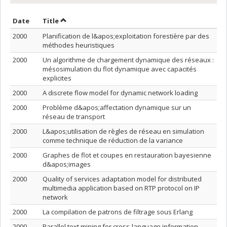
Sort by date in descending order
Sort by title in descending order
Date
Title
2000
Planification de l&apos;exploitation forestière par des
méthodes heuristiques
2000
Un algorithme de chargement dynamique des réseaux :
mésosimulation du flot dynamique avec capacités
explicites
2000
A discrete flow model for dynamic network loading
2000
Problème d&apos;affectation dynamique sur un
réseau de transport
2000
L&apos;utilisation de règles de réseau en simulation
comme technique de réduction de la variance
2000
Graphes de flot et coupes en restauration bayesienne
d&apos;images
2000
Quality of services adaptation model for distributed
multimedia application based on RTP protocol on IP
network
2000
La compilation de patrons de filtrage sous Erlang
2000
Parallel text mining for cross-language information