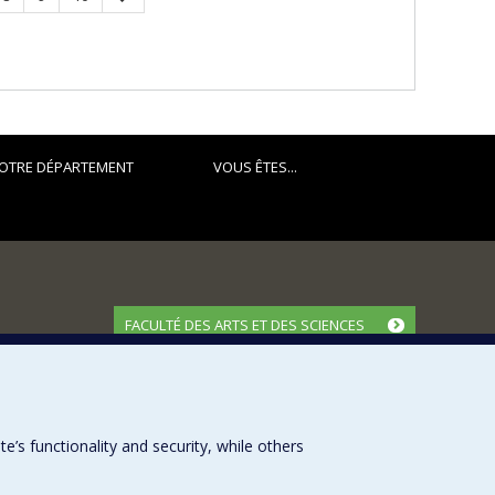
page
OTRE DÉPARTEMENT
VOUS ÊTES...
FACULTÉ DES ARTS ET DES SCIENCES
Nos départements et écoles
Nos centres d'études
Nos programmes et cours
s functionality and security, while others