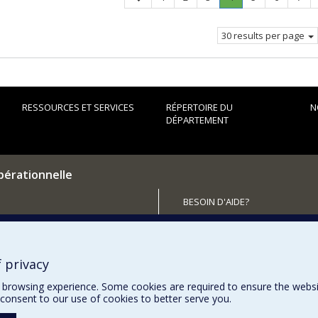
page
Current
page.
30 results per page
RESSOURCES ET SERVICES
RÉPERTOIRE DU
N
DÉPARTEMENT
pérationnelle
BESOIN D'AIDE?
Plan du site
utenir le Département?
Signaler une erreur
Accessibilité
 privacy
browsing experience. Some cookies are required to ensure the website’
consent to our use of cookies to better serve you.