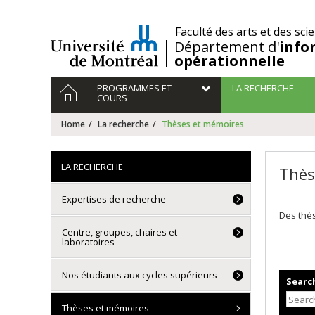
Passer
au
/
Faculté des arts et des sci
contenu
Département d'
info
opérationnelle
Navigation
HOME
PROGRAMMES ET
LA RECHERCHE
principale
COURS
Home
La recherche
Thèses et mémoires
LA RECHERCHE
Thès
Expertises de recherche
Des thès
Centre, groupes, chaires et
laboratoires
Nos étudiants aux cycles supérieurs
Search
Thèses et mémoires