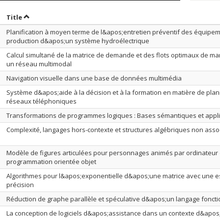
ort by date in descending order
Sort by title in descending order
Title
Planification à moyen terme de l&apos;entretien préventif des équipe
production d&apos;un système hydroélectrique
Calcul simultané de la matrice de demande et des flots optimaux de m
un réseau multimodal
Navigation visuelle dans une base de données multimédia
Système d&apos;aide à la décision et à la formation en matière de plani
réseaux téléphoniques
Transformations de programmes logiques : Bases sémantiques et appli
Complexité, langages hors-contexte et structures algébriques non asso
Modèle de figures articulées pour personnages animés par ordinateur
programmation orientée objet
Algorithmes pour l&apos;exponentielle d&apos;une matrice avec une es
précision
Réduction de graphe parallèle et spéculative d&apos;un langage foncti
La conception de logiciels d&apos;assistance dans un contexte d&apo