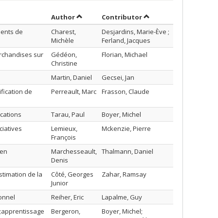
Sort by author in descending order
by contributor in des
Author
Contributor
ments de
Charest,
Desjardins, Marie-Ève ;
Michèle
Ferland, Jacques
archandises sur
Gédéon,
Florian, Michael
Christine
Martin, Daniel
Gecsei, Jan
fication de
Perreault, Marc
Frasson, Claude
cations
Tarau, Paul
Boyer, Michel
ciatives
Lemieux,
Mckenzie, Pierre
François
 en
Marchesseault,
Thalmann, Daniel
Denis
timation de la
Côté, Georges
Zahar, Ramsay
Junior
onnel
Reiher, Eric
Lapalme, Guy
s;apprentissage
Bergeron,
Boyer, Michel;