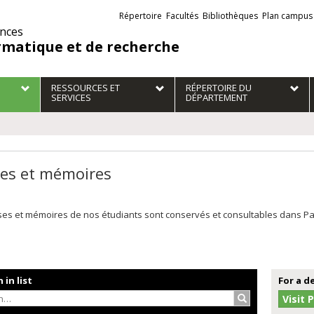
Liens
Répertoire
Facultés
Bibliothèques
Plan campus
externes
ences
rmatique et de recherche
RESSOURCES ET
RÉPERTOIRE DU
SERVICES
DÉPARTEMENT
es et mémoires
es et mémoires de nos étudiants sont conservés et consultables dans Papyr
 in list
For a d
Search…
Visit 