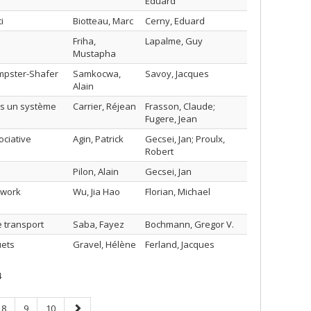
Eduard
i
Biotteau, Marc
Cerny, Eduard
Friha,
Lapalme, Guy
Mustapha
empster-Shafer
Samkocwa,
Savoy, Jacques
Alain
ns un système
Carrier, Réjean
Frasson, Claude;
Fugere, Jean
ciative
Agin, Patrick
Gecsei, Jan; Proulx,
Robert
Pilon, Alain
Gecsei, Jan
twork
Wu, Jia Hao
Florian, Michael
 transport
Saba, Fayez
Bochmann, Gregor V.
uets
Gravel, Hélène
Ferland, Jacques
4
Page
Page
Page
Next
8
9
10