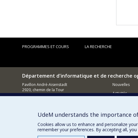
PROGRAMMES ET COURS
LA RECHERCHE
Département d'informatique et de recherche o
Pavillon André-Aisenstadt
Nouvelles
2920, chemin de la Tour
Activités
Montréal (QC)
H3T 1J4
Comment so
514 343-6602
UdeM understands the importance of
Courriel
Cookies allow us to enhance and personalize your 
remember your preferences. By accepting all, you 