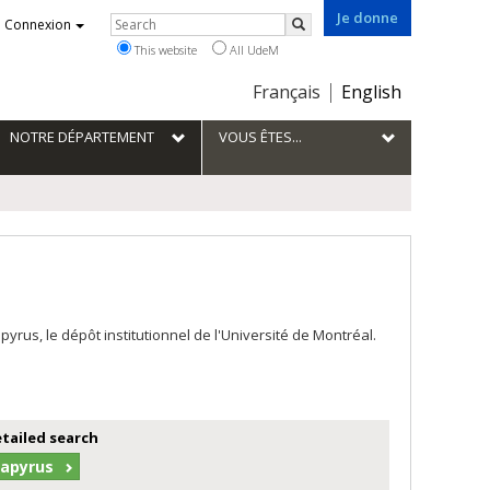
Je donne
Rechercher
Connexion
Search
This website
All UdeM
Choix
Français
English
de
la
NOTRE DÉPARTEMENT
VOUS ÊTES...
langue
us, le dépôt institutionnel de l'Université de Montréal.
etailed search
Papyrus