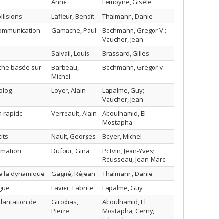
Anne
Lemoyne, Gisèle
llisions
Lafleur, Benoît
Thalmann, Daniel
communication
Gamache, Paul
Bochmann, Gregor V.;
Vaucher, Jean
Salvail, Louis
Brassard, Gilles
oche basée sur
Barbeau,
Bochmann, Gregor V.
Michel
olog
Loyer, Alain
Lapalme, Guy;
Vaucher, Jean
n rapide
Verreault, Alain
Aboulhamid, El
Mostapha
its
Nault, Georges
Boyer, Michel
mmation
Dufour, Gina
Potvin, Jean-Yves;
Rousseau, Jean-Marc
 de la dynamique
Gagné, Réjean
Thalmann, Daniel
gue
Lavier, Fabrice
Lapalme, Guy
lantation de
Girodias,
Aboulhamid, El
Pierre
Mostapha; Cerny,