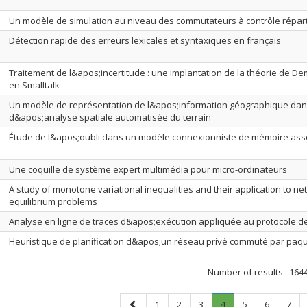
Un modèle de simulation au niveau des commutateurs à contrôle répart
Détection rapide des erreurs lexicales et syntaxiques en français
Traitement de l&apos;incertitude : une implantation de la théorie de D
en Smalltalk
Un modèle de représentation de l&apos;information géographique da
d&apos;analyse spatiale automatisée du terrain
Étude de l&apos;oubli dans un modèle connexionniste de mémoire asso
Une coquille de système expert multimédia pour micro-ordinateurs
A study of monotone variational inequalities and their application to ne
equilibrium problems
Analyse en ligne de traces d&apos;exécution appliquée au protocole de
Heuristique de planification d&apos;un réseau privé commuté par paq
Number of results :
164
Previous
Page
Page
Page
Page
.
Page
Page
Page
1
2
3
4
5
6
7