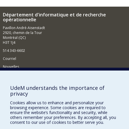
Département d'informatique et de recherche
opérationnelle
Pavillon André-Aisenstadt
2920, chemin de la Tour
Montréal (QC)
H3T 1J4
514 343-6602
Courriel
Nouvelles
Activités
Comment soutenir le Département?
UdeM understands the importance of
privacy
BESOIN D'AIDE?
Cookies allow us to enhance and personalize your
Plan du site
browsing experience. Some cookies are required to
Signaler une erreur
ensure the website’s functionality and security, while
others remember your preferences. By accepting all, you
Accessibilité
consent to our use of cookies to better serve you.