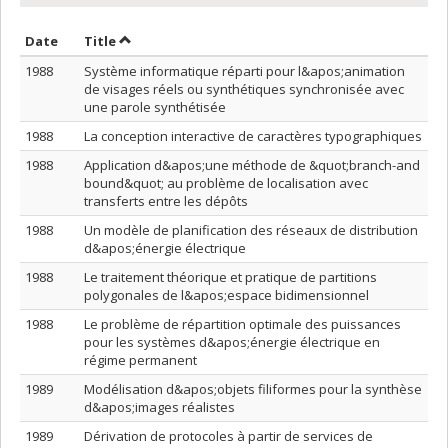
Sort by date in descending order
Sort by title in descending order
Date
Title
1988
Système informatique réparti pour l&apos;animation
de visages réels ou synthétiques synchronisée avec
une parole synthétisée
1988
La conception interactive de caractères typographiques
1988
Application d&apos;une méthode de &quot;branch-and
bound&quot; au problème de localisation avec
transferts entre les dépôts
1988
Un modèle de planification des réseaux de distribution
d&apos;énergie électrique
1988
Le traitement théorique et pratique de partitions
polygonales de l&apos;espace bidimensionnel
1988
Le problème de répartition optimale des puissances
pour les systèmes d&apos;énergie électrique en
régime permanent
1989
Modélisation d&apos;objets filiformes pour la synthèse
d&apos;images réalistes
1989
Dérivation de protocoles à partir de services de