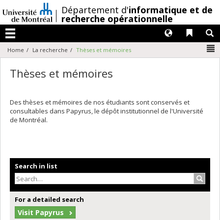
Passer
/
Département d'
informatique et de
au
recherche opérationnelle
contenu
Langues
Liens 
R
Menu
N
Home
La recherche
Thèses et mémoires
Thèses et mémoires
Des thèses et mémoires de nos étudiants sont conservés et
consultables dans Papyrus, le dépôt institutionnel de l'Université
de Montréal.
Search in list
Search
For a detailed search
Visit Papyrus