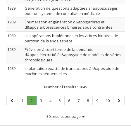
1989
Génération de questions adaptées à l&apos;usager
pour un système de consultation médicale
1989
Énumération et génération d&apos;arbres et
d&apos;arborescences binaires sous contraintes
1989
Les opérations booléennes et les arbres binaires de
partition de l&apos;espace
1989
Prévision à court terme de la demande
d&apos;électricité à l&apos;aide de modèles de séries
chronologiques
1989
Implantation exacte de transactions à l&apos;aide de
machines séquentielles
Number of results :
1645
Previous
Page
Page
.
Page
Page
Page
Page
Page
Page
Page
Page
Next
1
2
3
4
5
6
7
8
9
10
page
Current
page
page.
30 results per page