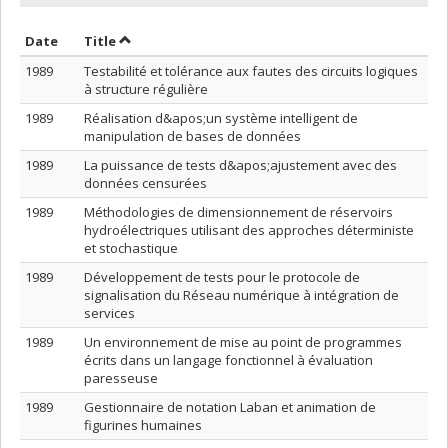
Sort by date in descending order
Sort by title in descending order
Date
Title
1989
Testabilité et tolérance aux fautes des circuits logiques
à structure régulière
1989
Réalisation d&apos;un système intelligent de
manipulation de bases de données
1989
La puissance de tests d&apos;ajustement avec des
données censurées
1989
Méthodologies de dimensionnement de réservoirs
hydroélectriques utilisant des approches déterministe
et stochastique
1989
Développement de tests pour le protocole de
signalisation du Réseau numérique à intégration de
services
1989
Un environnement de mise au point de programmes
écrits dans un langage fonctionnel à évaluation
paresseuse
1989
Gestionnaire de notation Laban et animation de
figurines humaines