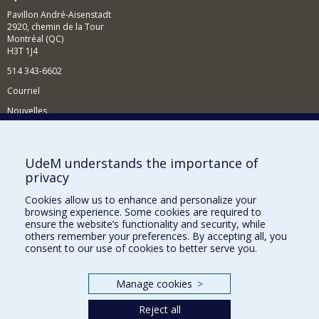
Pavillon André-Aisenstadt
2920, chemin de la Tour
Montréal (QC)
H3T 1J4
514 343-6602
Courriel
Nouvelles
Activités
Comment soutenir le Département?
UdeM understands the importance of
privacy
BESOIN D'AIDE?
Cookies allow us to enhance and personalize your
Plan du site
browsing experience. Some cookies are required to
Signaler une erreur
ensure the website’s functionality and security, while
others remember your preferences. By accepting all, you
Accessibilité
consent to our use of cookies to better serve you.
FACULTÉ DES ARTS ET DES SCIENCES
Manage cookies
>
Nos départements et écoles
Reject all
Nos centres d'études