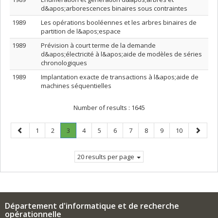
d&apos;arborescences binaires sous contraintes
1989
Les opérations booléennes et les arbres binaires de
partition de l&apos;espace
1989
Prévision à court terme de la demande
d&apos;électricité à l&apos;aide de modèles de séries
chronologiques
1989
Implantation exacte de transactions à l&apos;aide de
machines séquentielles
Number of results :
1645
Previous
Page
Page
Page
.
Page
Page
Page
Page
Page
Page
Page
Next
1
2
3
4
5
6
7
8
9
10
page
Current
page
page.
20 results per page
Département d'informatique et de recherche
opérationnelle