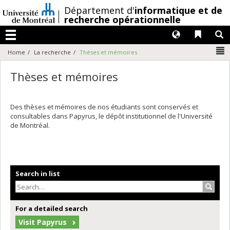
Passer
/
Département d'
informatique et de
au
recherche opérationnelle
contenu
Langues
Liens 
R
Menu
N
Home
La recherche
Thèses et mémoires
Thèses et mémoires
Des thèses et mémoires de nos étudiants sont conservés et
consultables dans Papyrus, le dépôt institutionnel de l'Université
de Montréal.
Search in list
Search
For a detailed search
Visit Papyrus