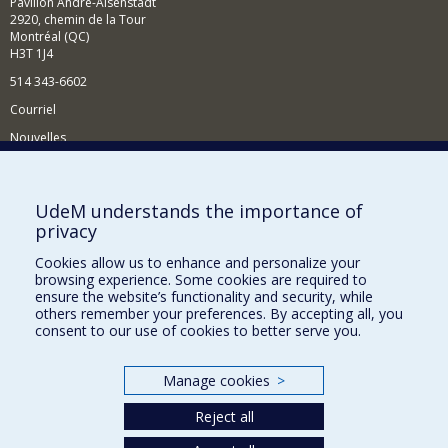
Pavillon André-Aisenstadt
2920, chemin de la Tour
Montréal (QC)
H3T 1J4
514 343-6602
Courriel
Nouvelles
Activités
Comment soutenir le Département?
UdeM understands the importance of
privacy
BESOIN D'AIDE?
Cookies allow us to enhance and personalize your
Plan du site
browsing experience. Some cookies are required to
Signaler une erreur
ensure the website’s functionality and security, while
others remember your preferences. By accepting all, you
Accessibilité
consent to our use of cookies to better serve you.
FACULTÉ DES ARTS ET DES SCIENCES
Manage cookies
>
Nos départements et écoles
Reject all
Nos centres d'études