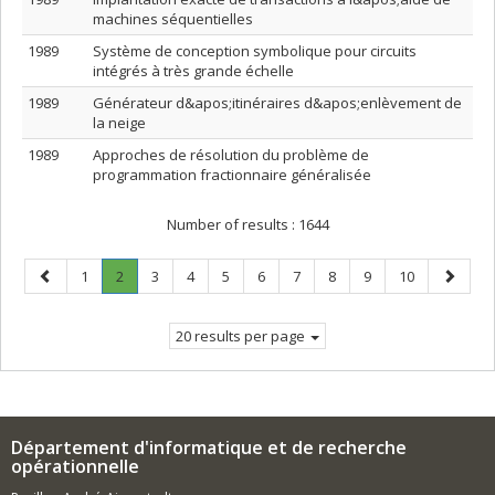
machines séquentielles
1989
Système de conception symbolique pour circuits
intégrés à très grande échelle
1989
Générateur d&apos;itinéraires d&apos;enlèvement de
la neige
1989
Approches de résolution du problème de
programmation fractionnaire généralisée
Number of results :
1644
Previous
Page
Page
.
Page
Page
Page
Page
Page
Page
Page
Page
Next
1
2
3
4
5
6
7
8
9
10
page
Current
page
page.
20 results per page
Département d'informatique et de recherche
opérationnelle