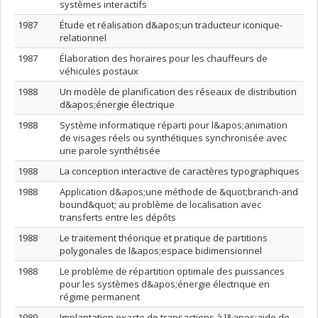
systèmes interactifs
1987
Étude et réalisation d&apos;un traducteur iconique-
relationnel
1987
Élaboration des horaires pour les chauffeurs de
véhicules postaux
1988
Un modèle de planification des réseaux de distribution
d&apos;énergie électrique
1988
Système informatique réparti pour l&apos;animation
de visages réels ou synthétiques synchronisée avec
une parole synthétisée
1988
La conception interactive de caractères typographiques
1988
Application d&apos;une méthode de &quot;branch-and
bound&quot; au problème de localisation avec
transferts entre les dépôts
1988
Le traitement théorique et pratique de partitions
polygonales de l&apos;espace bidimensionnel
1988
Le problème de répartition optimale des puissances
pour les systèmes d&apos;énergie électrique en
régime permanent
1989
Implantation exacte de transactions à l&apos;aide de