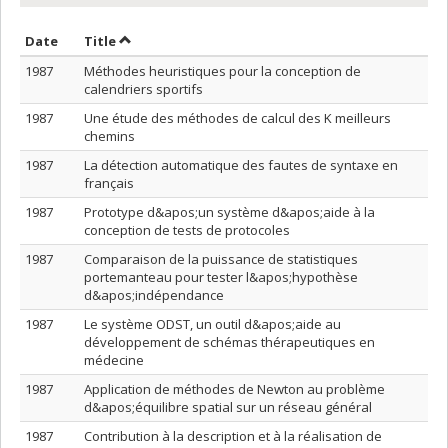
Sort by date in descending order
Sort by title in descending order
Date
Title
1987
Méthodes heuristiques pour la conception de
calendriers sportifs
1987
Une étude des méthodes de calcul des K meilleurs
chemins
1987
La détection automatique des fautes de syntaxe en
français
1987
Prototype d&apos;un système d&apos;aide à la
conception de tests de protocoles
1987
Comparaison de la puissance de statistiques
portemanteau pour tester l&apos;hypothèse
d&apos;indépendance
1987
Le système ODST, un outil d&apos;aide au
développement de schémas thérapeutiques en
médecine
1987
Application de méthodes de Newton au problème
d&apos;équilibre spatial sur un réseau général
1987
Contribution à la description et à la réalisation de