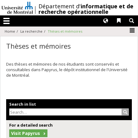
Passer
/
Département d'
informatique et de
au
recherche opérationnelle
contenu
Langues
Liens 
R
Menu
N
Home
La recherche
Thèses et mémoires
Thèses et mémoires
Des thèses et mémoires de nos étudiants sont conservés et
consultables dans Papyrus, le dépôt institutionnel de l'Université
de Montréal.
Search in list
Search
For a detailed search
Visit Papyrus