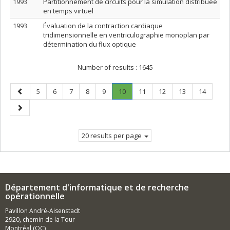
1993
Partitionnement de circuits pour la simulation distribuée
en temps virtuel
1993
Évaluation de la contraction cardiaque
tridimensionnelle en ventriculographie monoplan par
détermination du flux optique
Number of results :
1645
Previous
Page
Page
Page
Page
Page
Page
.
Page
Page
Page
Page
5
6
7
8
9
10
11
12
13
14
page
Current
Next
page.
page
20 results per page
Département d'informatique et de recherche
opérationnelle
Pavillon André-Aisenstadt
2920, chemin de la Tour
Montréal (QC)