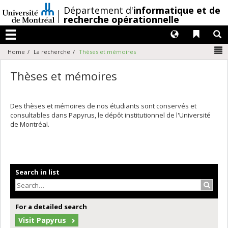
Passer
/
Département d'
informatique et de
au
recherche opérationnelle
contenu
Langues
Liens 
R
Menu
N
Home
La recherche
Thèses et mémoires
Thèses et mémoires
Des thèses et mémoires de nos étudiants sont conservés et
consultables dans Papyrus, le dépôt institutionnel de l'Université
de Montréal.
Search in list
Search
For a detailed search
Visit Papyrus