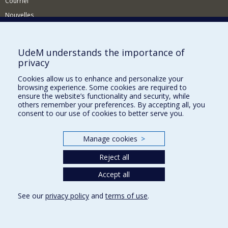
Courriel
Nouvelles
Activités
Comment soutenir le Département?
UdeM understands the importance of
privacy
BESOIN D'AIDE?
Cookies allow us to enhance and personalize your
Plan du site
browsing experience. Some cookies are required to
Signaler une erreur
ensure the website’s functionality and security, while
others remember your preferences. By accepting all, you
Accessibilité
consent to our use of cookies to better serve you.
FACULTÉ DES ARTS ET DES SCIENCES
Manage cookies
>
Nos départements et écoles
Reject all
Nos centres d'études
Nos programmes et cours
Accept all
See our
privacy policy
and
terms of use
.
Privacy
Terms of use