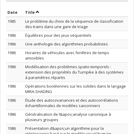
Sort by date in descending order
Sort by title in descending order
Date
Title
1985
Le problème du choix de la séquence de classification
des trains dans une gare de triage
1986
Équilibres pour des jeux séquentiels
1986
Une anthologie des algorithmes probabilistes
1986
Horaires de véhicules avec fenêtres de temps
amovibles
1986
Modélisation des problèmes spatio-temporels :
extension des propriétés du Turnpike à des systèmes
à paramètres répartis
1986
Opérations booléennes sur les solides dans le langage
MIRA-SHADING
1986
Étude des autocovariances et des autocorrélations
échantillonnales de modèles saisonniers
1986
Généralisation de l&apos;analyse canonique à
plusieurs groupes
1986
Présentation d&apos;un algorithme pour la
stéréoscopie basé sur le modèle visuel humain