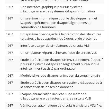
1987
Une interface graphique pour un système
d&apos;analyse de systèmes d&apos;information
1987
Un système informatique pour le développement et
l&apos;expérimentation d&apos;algorithmes de
génération de tournées
1987
Un système d&apos;aide à la prédiction des structures
tertiaires d&apos;acides nucléiques et de protéines
1987
Interface usager de simulateurs de circuits VLSI
1987
Un simulateur réparti et hiérarchique de circuits VLSI
1987
Étude et réalisation d&apos;un environnement éducatif
pour un système d&apos;enseignement bureautique
intelligemment assisté par ordinateur
1987
Modèle physique d&apos;animation du corps humain
1987
Étude et réalisation d&apos;un système d&apos;aide à
la conception de bases de données
1987
L&apos;énumération implicite : une méthode
d&apos;analyse de fautes dans les circuits VLSI
1987
Vérification automatique de circuits transistors VSLI [i.e.