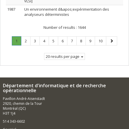
VLSI]
1987
Un environnement d&apos;expérimentation des
analyseurs déterministes
Number of results :
1644
Page
.
Page
Page
Page
Page
Page
Page
Page
Page
Page
Next
1
2
3
4
5
6
7
8
9
10
Current
page
page.
20 results per page
Département d'informatique et de recherche
opérationnelle
Pavillon André-Aisenstadt
2920, chemin de la Tour
Montréal (QC)
H3T 1J4
514 343-6602