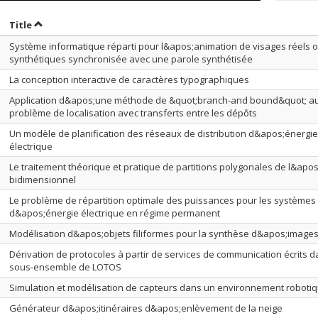
ort by date in descending order
Sort by title in descending order
Title
Système informatique réparti pour l&apos;animation de visages réels 
synthétiques synchronisée avec une parole synthétisée
La conception interactive de caractères typographiques
Application d&apos;une méthode de &quot;branch-and bound&quot; a
problème de localisation avec transferts entre les dépôts
Un modèle de planification des réseaux de distribution d&apos;énergie
électrique
Le traitement théorique et pratique de partitions polygonales de l&apo
bidimensionnel
Le problème de répartition optimale des puissances pour les systèmes
d&apos;énergie électrique en régime permanent
Modélisation d&apos;objets filiformes pour la synthèse d&apos;images
Dérivation de protocoles à partir de services de communication écrits 
sous-ensemble de LOTOS
Simulation et modélisation de capteurs dans un environnement roboti
Générateur d&apos;itinéraires d&apos;enlèvement de la neige