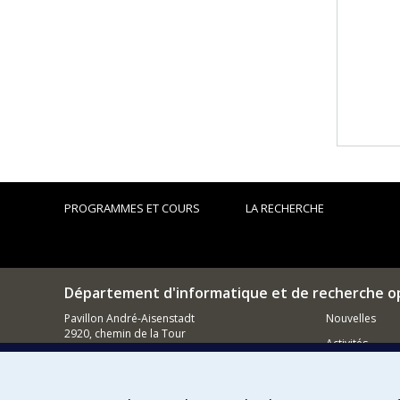
PROGRAMMES ET COURS
LA RECHERCHE
Département d'informatique et de recherche o
Pavillon André-Aisenstadt
Nouvelles
2920, chemin de la Tour
Activités
Montréal (QC)
H3T 1J4
Comment so
514 343-6602