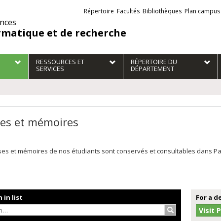
Liens
Répertoire
Facultés
Bibliothèques
Plan campus
externes
ences
rmatique et de recherche
RESSOURCES ET
RÉPERTOIRE DU
SERVICES
DÉPARTEMENT
es et mémoires
es et mémoires de nos étudiants sont conservés et consultables dans Papyr
 in list
For a d
Search…
Visit 