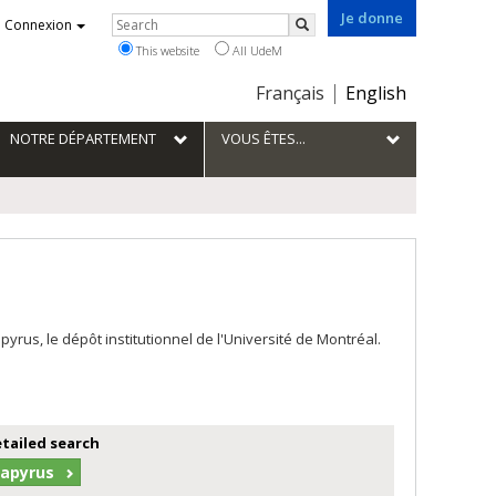
Je donne
Rechercher
Connexion
Search
This website
All UdeM
Choix
Français
English
de
la
NOTRE DÉPARTEMENT
VOUS ÊTES...
langue
us, le dépôt institutionnel de l'Université de Montréal.
etailed search
Papyrus