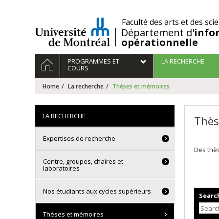
Passer
au
/
Faculté des arts et des sci
contenu
Département d'
info
opérationnelle
Navigation
HOME
PROGRAMMES ET
LA RECHERCHE
principale
COURS
Home
La recherche
Thèses et mémoires
LA RECHERCHE
Thès
Expertises de recherche
Des thès
Centre, groupes, chaires et
laboratoires
Nos étudiants aux cycles supérieurs
Search
Thèses et mémoires