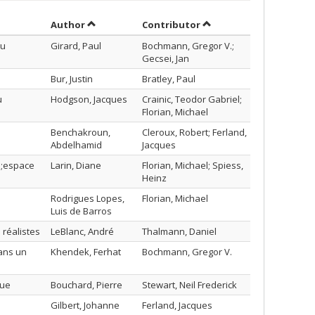
Sort by author in descending order
by contributor in desc
Author
Contributor
ou
Girard, Paul
Bochmann, Gregor V.;
Gecsei, Jan
Bur, Justin
Bratley, Paul
u
Hodgson, Jacques
Crainic, Teodor Gabriel;
Florian, Michael
Benchakroun,
Cleroux, Robert; Ferland,
Abdelhamid
Jacques
s;espace
Larin, Diane
Florian, Michael; Spiess,
Heinz
Rodrigues Lopes,
Florian, Michael
Luis de Barros
 réalistes
LeBlanc, André
Thalmann, Daniel
dans un
Khendek, Ferhat
Bochmann, Gregor V.
que
Bouchard, Pierre
Stewart, Neil Frederick
Gilbert, Johanne
Ferland, Jacques