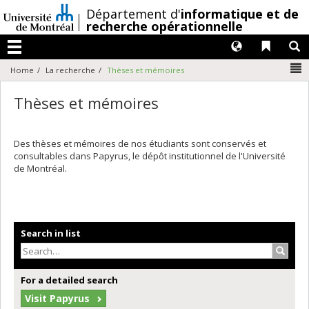
Passer
/
Département d'
informatique et de
au
recherche opérationnelle
contenu
Langues
Liens 
R
Menu
N
Home
La recherche
Thèses et mémoires
Thèses et mémoires
Des thèses et mémoires de nos étudiants sont conservés et
consultables dans Papyrus, le dépôt institutionnel de l'Université
de Montréal.
Search in list
Search
For a detailed search
Visit Papyrus