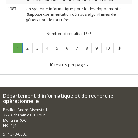
1987
Un système informatique pour le développement et
l&apos;expérimentation d&apos;algorithmes de
génération de tournées
Number of results :
1645
Page
.
Page
Page
Page
Page
Page
Page
Page
Page
Page
Next
1
2
3
4
5
6
7
8
9
10
Current
page
page.
10 results per page
Département d'informatique et de recherche
opérationnelle
Pavillon André-Aisenstadt
2920, chemin de la Tour
Montréal (QC)
H3T 1J4
514 343-6602