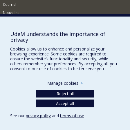
Courriel
Nouvelles
Activités
Comment soutenir le Département?
UdeM understands the importance of
privacy
BESOIN D'AIDE?
Cookies allow us to enhance and personalize your
Plan du site
browsing experience. Some cookies are required to
Signaler une erreur
ensure the website’s functionality and security, while
others remember your preferences. By accepting all, you
Accessibilité
consent to our use of cookies to better serve you.
FACULTÉ DES ARTS ET DES SCIENCES
Manage cookies
>
Nos départements et écoles
Reject all
Nos centres d'études
Nos programmes et cours
Accept all
See our
privacy policy
and
terms of use
.
Privacy
Terms of use