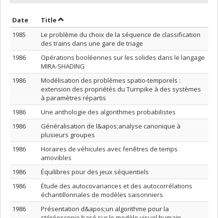
Sort by date in descending order
Sort by title in descending order
Date
Title
1985
Le problème du choix de la séquence de classification
des trains dans une gare de triage
1986
Opérations booléennes sur les solides dans le langage
MIRA-SHADING
1986
Modélisation des problèmes spatio-temporels :
extension des propriétés du Turnpike à des systèmes
à paramètres répartis
1986
Une anthologie des algorithmes probabilistes
1986
Généralisation de l&apos;analyse canonique à
plusieurs groupes
1986
Horaires de véhicules avec fenêtres de temps
amovibles
1986
Équilibres pour des jeux séquentiels
1986
Étude des autocovariances et des autocorrélations
échantillonnales de modèles saisonniers
1986
Présentation d&apos;un algorithme pour la
stéréoscopie basé sur le modèle visuel humain