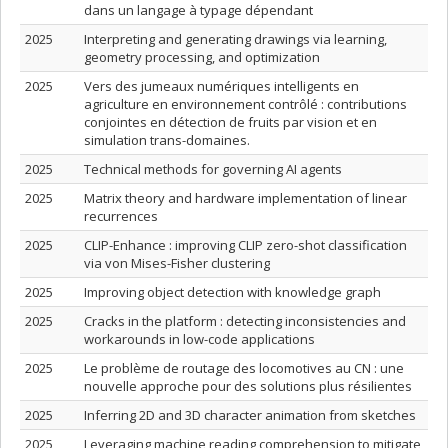
dans un langage à typage dépendant
2025
Interpreting and generating drawings via learning,
geometry processing, and optimization
2025
Vers des jumeaux numériques intelligents en
agriculture en environnement contrôlé : contributions
conjointes en détection de fruits par vision et en
simulation trans-domaines.
2025
Technical methods for governing AI agents
2025
Matrix theory and hardware implementation of linear
recurrences
2025
CLIP-Enhance : improving CLIP zero-shot classification
via von Mises-Fisher clustering
2025
Improving object detection with knowledge graph
2025
Cracks in the platform : detecting inconsistencies and
workarounds in low-code applications
2025
Le problème de routage des locomotives au CN : une
nouvelle approche pour des solutions plus résilientes
2025
Inferring 2D and 3D character animation from sketches
2025
Leveraging machine reading comprehension to mitigate