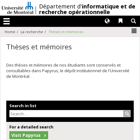
Passer
/
Département d'
informatique et de
au
recherche opérationnelle
contenu
Langues
Liens 
R
Menu
N
Home
La recherche
Thèses et mémoires
Thèses et mémoires
Des thèses et mémoires de nos étudiants sont conservés et
consultables dans Papyrus, le dépôt institutionnel de l'Université
de Montréal.
Search in list
Search
For a detailed search
Visit Papyrus