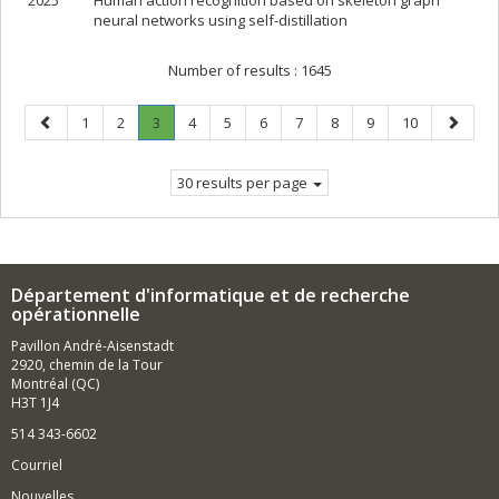
2025
Human action recognition based on skeleton graph
neural networks using self-distillation
Number of results :
1645
Previous
Page
Page
Page
.
Page
Page
Page
Page
Page
Page
Page
Next
1
2
3
4
5
6
7
8
9
10
page
Current
page
page.
30 results per page
Département d'informatique et de recherche
opérationnelle
Pavillon André-Aisenstadt
2920, chemin de la Tour
Montréal (QC)
H3T 1J4
514 343-6602
Courriel
Nouvelles