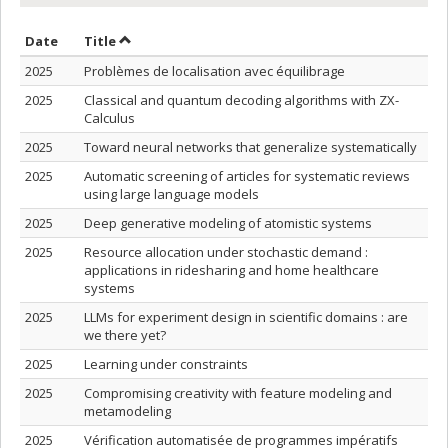
Sort by date in ascending order
Sort by title in ascending order
Date
Title
2025
Problèmes de localisation avec équilibrage
2025
Classical and quantum decoding algorithms with ZX-
Calculus
2025
Toward neural networks that generalize systematically
2025
Automatic screening of articles for systematic reviews
using large language models
2025
Deep generative modeling of atomistic systems
2025
Resource allocation under stochastic demand :
applications in ridesharing and home healthcare
systems
2025
LLMs for experiment design in scientific domains : are
we there yet?
2025
Learning under constraints
2025
Compromising creativity with feature modeling and
metamodeling
2025
Vérification automatisée de programmes impératifs