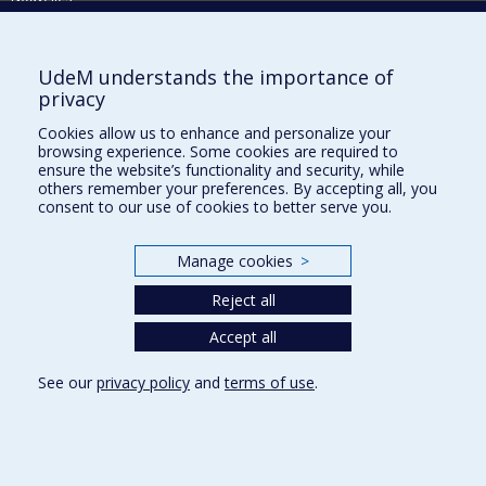
Activités
Comment soutenir le Département?
UdeM understands the importance of
privacy
BESOIN D'AIDE?
Cookies allow us to enhance and personalize your
Plan du site
browsing experience. Some cookies are required to
Signaler une erreur
ensure the website’s functionality and security, while
others remember your preferences. By accepting all, you
Accessibilité
consent to our use of cookies to better serve you.
FACULTÉ DES ARTS ET DES SCIENCES
Manage cookies
>
Nos départements et écoles
Reject all
Nos centres d'études
Nos programmes et cours
Accept all
See our
privacy policy
and
terms of use
.
Privacy
Terms of use
Cookie Settings
Université de