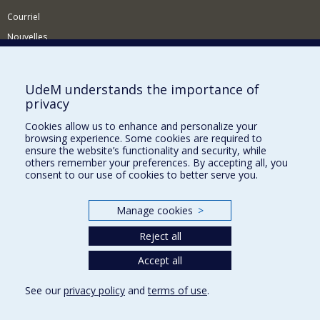
Courriel
Nouvelles
Activités
Comment soutenir le Département?
UdeM understands the importance of
privacy
BESOIN D'AIDE?
Cookies allow us to enhance and personalize your
Plan du site
browsing experience. Some cookies are required to
Signaler une erreur
ensure the website’s functionality and security, while
others remember your preferences. By accepting all, you
Accessibilité
consent to our use of cookies to better serve you.
FACULTÉ DES ARTS ET DES SCIENCES
Manage cookies
>
Nos départements et écoles
Reject all
Nos centres d'études
Nos programmes et cours
Accept all
See our
privacy policy
and
terms of use
.
Privacy