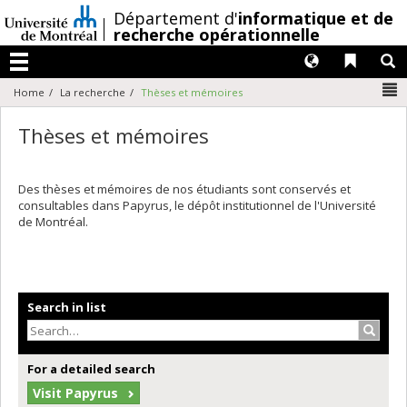
Passer
/
Département d'
informatique et de
au
recherche opérationnelle
contenu
Langues
Liens 
R
Menu
N
Home
La recherche
Thèses et mémoires
Thèses et mémoires
Des thèses et mémoires de nos étudiants sont conservés et
consultables dans Papyrus, le dépôt institutionnel de l'Université
de Montréal.
Search in list
Search
For a detailed search
Visit Papyrus