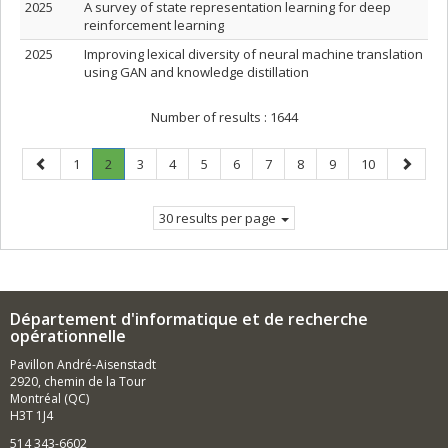
2025
A survey of state representation learning for deep
reinforcement learning
2025
Improving lexical diversity of neural machine translation
using GAN and knowledge distillation
Number of results :
1644
Previous
Page
Page
.
Page
Page
Page
Page
Page
Page
Page
Page
Next
1
2
3
4
5
6
7
8
9
10
page
Current
page
page.
30 results per page
Département d'informatique et de recherche
opérationnelle
Pavillon André-Aisenstadt
2920, chemin de la Tour
Montréal (QC)
H3T 1J4
514 343-6602