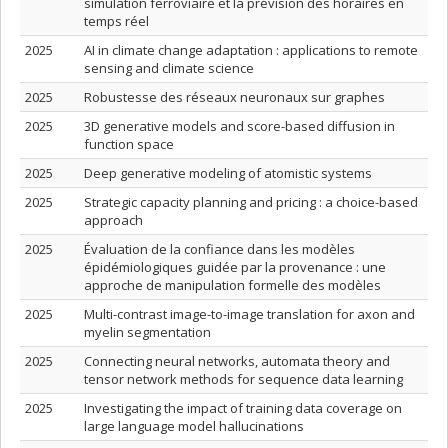
simulation ferroviaire et la prévision des horaires en
temps réel
2025
AI in climate change adaptation : applications to remote
sensing and climate science
2025
Robustesse des réseaux neuronaux sur graphes
2025
3D generative models and score-based diffusion in
function space
2025
Deep generative modeling of atomistic systems
2025
Strategic capacity planning and pricing : a choice-based
approach
2025
Évaluation de la confiance dans les modèles
épidémiologiques guidée par la provenance : une
approche de manipulation formelle des modèles
2025
Multi-contrast image-to-image translation for axon and
myelin segmentation
2025
Connecting neural networks, automata theory and
tensor network methods for sequence data learning
2025
Investigating the impact of training data coverage on
large language model hallucinations