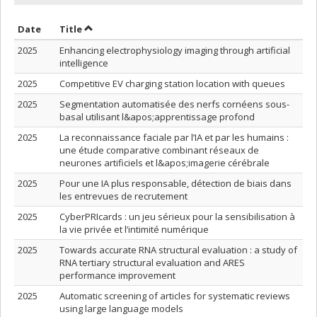
Sort by date in ascending order
Sort by title in ascending order
Date
Title
2025
Enhancing electrophysiology imaging through artificial
intelligence
2025
Competitive EV charging station location with queues
2025
Segmentation automatisée des nerfs cornéens sous-
basal utilisant l&apos;apprentissage profond
2025
La reconnaissance faciale par l’IA et par les humains :
une étude comparative combinant réseaux de
neurones artificiels et l&apos;imagerie cérébrale
2025
Pour une IA plus responsable, détection de biais dans
les entrevues de recrutement
2025
CyberPRIcards : un jeu sérieux pour la sensibilisation à
la vie privée et l’intimité numérique
2025
Towards accurate RNA structural evaluation : a study of
RNA tertiary structural evaluation and ARES
performance improvement
2025
Automatic screening of articles for systematic reviews
using large language models