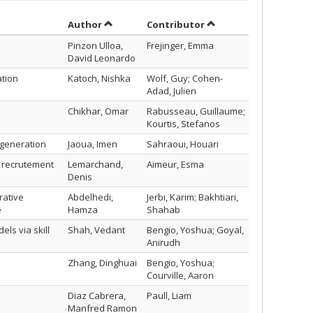
Sort by author in ascending order
by contributor in asc
Author
Contributor
Pinzon Ulloa,
Frejinger, Emma
David Leonardo
ation
Katoch, Nishka
Wolf, Guy; Cohen-
Adad, Julien
Chikhar, Omar
Rabusseau, Guillaume;
Kourtis, Stefanos
 generation
Jaoua, Imen
Sahraoui, Houari
e recrutement
Lemarchand,
Aïmeur, Esma
Denis
rative
Abdelhedi,
Jerbi, Karim; Bakhtiari,
e
Hamza
Shahab
ls via skill
Shah, Vedant
Bengio, Yoshua; Goyal,
Anirudh
Zhang, Dinghuai
Bengio, Yoshua;
Courville, Aaron
Diaz Cabrera,
Paull, Liam
Manfred Ramon