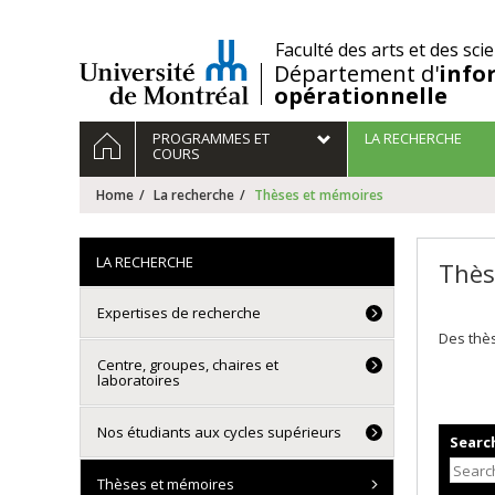
Passer
au
/
Faculté des arts et des sci
contenu
Département d'
info
opérationnelle
Navigation
HOME
PROGRAMMES ET
LA RECHERCHE
principale
COURS
Home
La recherche
Thèses et mémoires
LA RECHERCHE
Thès
Expertises de recherche
Des thès
Centre, groupes, chaires et
laboratoires
Nos étudiants aux cycles supérieurs
Search
Thèses et mémoires