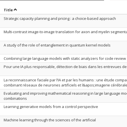
ort by date in ascending order
Sort by title in ascending order
Title
Strategic capacity planning and pricing : a choice-based approach
Multi-contrast image-to-image translation for axon and myelin segment
A study of the role of entanglement in quantum kernel models
Combining large language models with static analyzers for code review
Pour une IA plus responsable, détection de biais dans les entrevues d
La reconnaissance faciale par l’IA et par les humains : une étude compa
combinant réseaux de neurones artificiels et l&apos;imagerie cérébral
Evaluating and improving mathematical reasoning in large language mode
combinations
Learning generative models from a control perspective
Machine learning through the sciences of the artificial