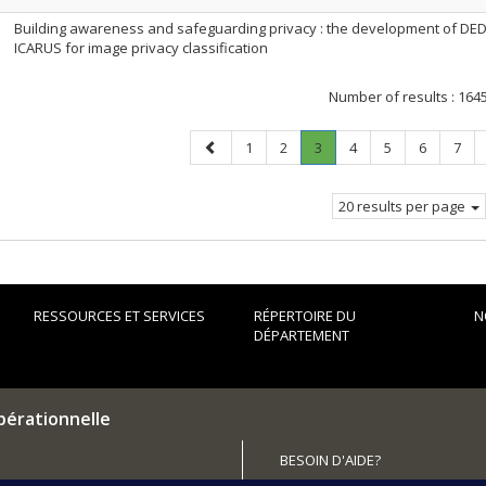
Building awareness and safeguarding privacy : the development of D
ICARUS for image privacy classification
Number of results :
164
Previous
Page
Page
Page
.
Page
Page
Page
Page
1
2
3
4
5
6
7
page
Current
page.
20 results per page
RESSOURCES ET SERVICES
RÉPERTOIRE DU
N
DÉPARTEMENT
pérationnelle
BESOIN D'AIDE?