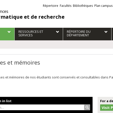
Liens
Répertoire
Facultés
Bibliothèques
Plan campus
externes
ences
rmatique et de recherche
RESSOURCES ET
RÉPERTOIRE DU
SERVICES
DÉPARTEMENT
es et mémoires
es et mémoires de nos étudiants sont conservés et consultables dans Papyr
 in list
For a d
Search…
Visit 