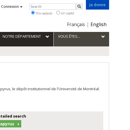
Je donne
Rechercher
Connexion
Search
This website
All UdeM
Choix
Français
English
de
la
NOTRE DÉPARTEMENT
VOUS ÊTES...
langue
us, le dépôt institutionnel de l'Université de Montréal.
etailed search
Papyrus