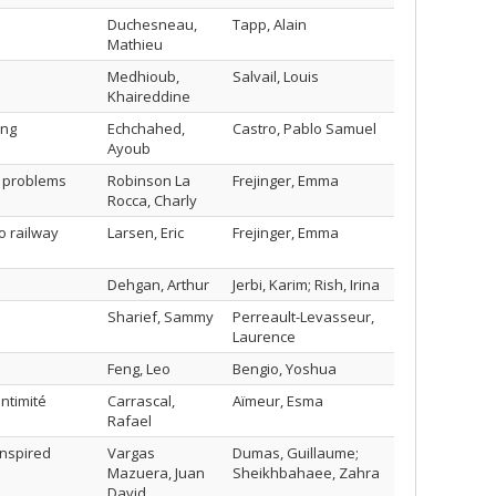
Duchesneau,
Tapp, Alain
Mathieu
Medhioub,
Salvail, Louis
Khaireddine
ing
Echchahed,
Castro, Pablo Samuel
Ayoub
n problems
Robinson La
Frejinger, Emma
Rocca, Charly
o railway
Larsen, Eric
Frejinger, Emma
Dehgan, Arthur
Jerbi, Karim; Rish, Irina
Sharief, Sammy
Perreault-Levasseur,
Laurence
Feng, Leo
Bengio, Yoshua
intimité
Carrascal,
Aïmeur, Esma
Rafael
inspired
Vargas
Dumas, Guillaume;
Mazuera, Juan
Sheikhbahaee, Zahra
David