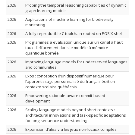
2026
Probing the temporal reasoning capabilities of dynamic
graph learning models
2026
Applications of machine learning for biodiversity
monitoring
2026
A fully reproducible C toolchain rooted on POSIX shell
2026
Programmes à évaluation unique sur un canal à haut
taux d’effacement dans le modèle à mémoire
quantique bornée
2026
Improving language models for underserved languages
and communities
2026
Exos : conception d’un dispositif numérique pour
l’apprentissage personnalisé du français écrit en
contexte scolaire québécois
2026
Empowering rationale-aware commit-based
development
2026
Scaling language models beyond short contexts :
architectural innovations and task-specific adaptations
for long-sequence understanding
2026
Expansion d’aléa via les jeux non-locaux compilés