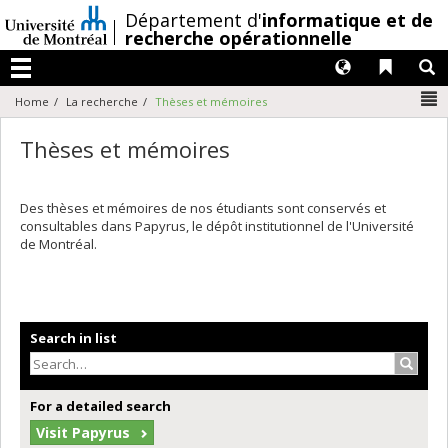
Passer
/
Département d'
informatique et de
au
recherche opérationnelle
contenu
Langues
Liens 
R
Menu
N
Home
La recherche
Thèses et mémoires
Thèses et mémoires
Des thèses et mémoires de nos étudiants sont conservés et
consultables dans Papyrus, le dépôt institutionnel de l'Université
de Montréal.
Search in list
Search
For a detailed search
Visit Papyrus