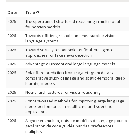
Sort by date in ascending order
Sort by title in ascending order
Date
Title
2026
The spectrum of structured reasoning in multimodal
foundation models
2026
Towards efficient, reliable and measurable vision-
language systems
2026
Toward socially responsible artificial intelligence
approaches for fake news detection
2026
Advantage alignment and large language models
2026
Solar flare prediction from magnetogram data : a
comparative study of image and spatio-temporal deep
learning models
2026
Neural architectures for visual reasoning
2026
Concept-based methods for improving large language
model performance in healthcare and scientific
applications
2026
Alignement multi-agents de modèles de langage pour la
génération de code guidée par des préférences
multiples