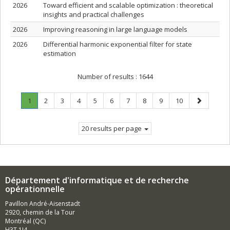
2026
Toward efficient and scalable optimization : theoretical
insights and practical challenges
2026
Improving reasoning in large language models
2026
Differential harmonic exponential filter for state
estimation
Number of results :
1644
Page
.
Page
Page
Page
Page
Page
Page
Page
Page
Page
Next
1
2
3
4
5
6
7
8
9
10
Current
page
page.
20 results per page
Département d'informatique et de recherche
opérationnelle
Pavillon André-Aisenstadt
2920, chemin de la Tour
Montréal (QC)
H3T 1J4