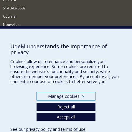
514 343-6602
Courriel
Nouvelles
Activités
Comment soutenir le Département?
UdeM understands the importance of
privacy
BESOIN D'AIDE?
Cookies allow us to enhance and personalize your
Plan du site
browsing experience. Some cookies are required to
Signaler une erreur
ensure the website’s functionality and security, while
others remember your preferences. By accepting all, you
Accessibilité
consent to our use of cookies to better serve you.
FACULTÉ DES ARTS ET DES SCIENCES
Manage cookies
>
Nos départements et écoles
Reject all
Nos centres d'études
Nos programmes et cours
Accept all
See our
privacy policy
and
terms of use
.