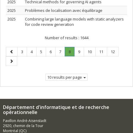
2025
Technical methods for governing AI agents
2025
Problèmes de localisation avec équilibrage
2025
Combining large language models with static analyzers
for code review generation
Number of results :
1644
Previous
Page
Page
Page
Page
Page
Page
.
Page
Page
Page
Page
3
4
5
6
7
8
9
10
11
12
page
Current
Next
page.
page
10 results per page
Département d'informatique et de recherche
opérationnelle
Pavillon André-Aisenstadt
2920, chemin de la Tour
Montréal (QC)