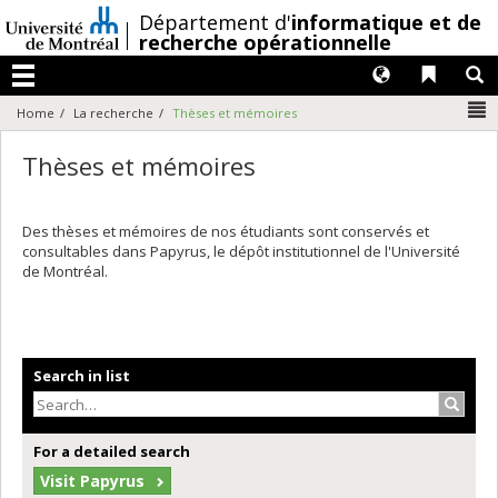
Passer
/
Département d'
informatique et de
au
recherche opérationnelle
contenu
Langues
Liens 
R
Menu
N
Home
La recherche
Thèses et mémoires
Thèses et mémoires
Des thèses et mémoires de nos étudiants sont conservés et
consultables dans Papyrus, le dépôt institutionnel de l'Université
de Montréal.
Search in list
Search
For a detailed search
Visit Papyrus