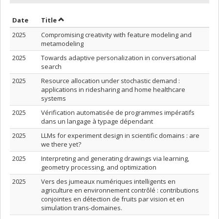
Sort by date in ascending order
Sort by title in ascending order
Date
Title
2025
Compromising creativity with feature modeling and
metamodeling
2025
Towards adaptive personalization in conversational
search
2025
Resource allocation under stochastic demand :
applications in ridesharing and home healthcare
systems
2025
Vérification automatisée de programmes impératifs
dans un langage à typage dépendant
2025
LLMs for experiment design in scientific domains : are
we there yet?
2025
Interpreting and generating drawings via learning,
geometry processing, and optimization
2025
Vers des jumeaux numériques intelligents en
agriculture en environnement contrôlé : contributions
conjointes en détection de fruits par vision et en
simulation trans-domaines.