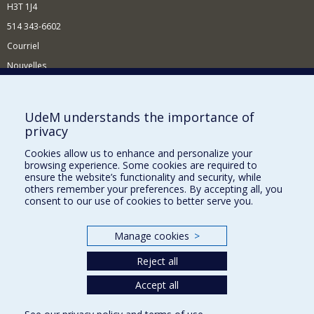
H3T 1J4
514 343-6602
Courriel
Nouvelles
Activités
Comment soutenir le Département?
UdeM understands the importance of
privacy
BESOIN D'AIDE?
Cookies allow us to enhance and personalize your
Plan du site
browsing experience. Some cookies are required to
Signaler une erreur
ensure the website’s functionality and security, while
others remember your preferences. By accepting all, you
Accessibilité
consent to our use of cookies to better serve you.
FACULTÉ DES ARTS ET DES SCIENCES
Manage cookies
>
Nos départements et écoles
Reject all
Nos centres d'études
Nos programmes et cours
Accept all