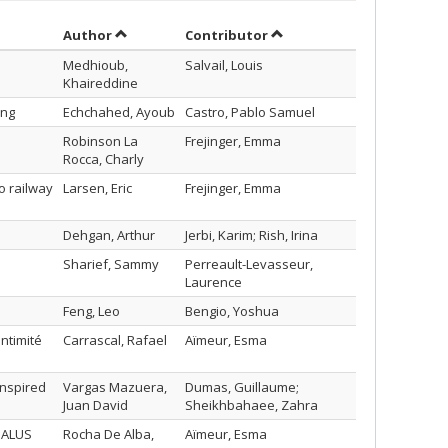
Sort by author in ascending order
by contributor in ascendi
Author
Contributor
Medhioub,
Salvail, Louis
Khaireddine
ing
Echchahed, Ayoub
Castro, Pablo Samuel
Robinson La
Frejinger, Emma
Rocca, Charly
o railway
Larsen, Eric
Frejinger, Emma
Dehgan, Arthur
Jerbi, Karim; Rish, Irina
Sharief, Sammy
Perreault-Levasseur,
Laurence
Feng, Leo
Bengio, Yoshua
intimité
Carrascal, Rafael
Aïmeur, Esma
inspired
Vargas Mazuera,
Dumas, Guillaume;
Juan David
Sheikhbahaee, Zahra
DALUS
Rocha De Alba,
Aïmeur, Esma