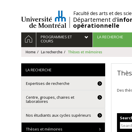
Passer
au
/
Faculté des arts et des sci
contenu
Département d'
info
opérationnelle
Navigation
HOME
PROGRAMMES ET
LA RECHERCHE
principale
COURS
Home
La recherche
Thèses et mémoires
LA RECHERCHE
Thès
Expertises de recherche
Des thès
Centre, groupes, chaires et
laboratoires
Nos étudiants aux cycles supérieurs
Search
Thèses et mémoires