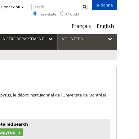
Je donne
Rechercher
Connexion
Search
This website
All UdeM
Choix
Français
English
de
la
NOTRE DÉPARTEMENT
VOUS ÊTES...
langue
us, le dépôt institutionnel de l'Université de Montréal.
etailed search
Papyrus