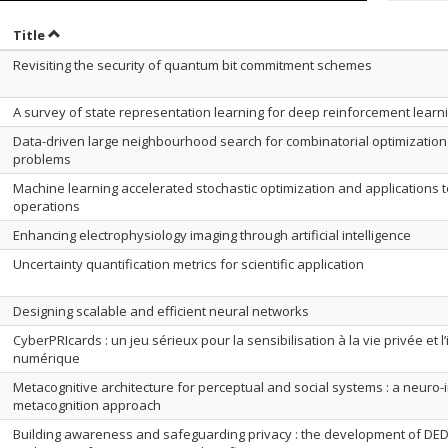
ort by date in ascending order
Sort by title in ascending order
Title
Revisiting the security of quantum bit commitment schemes
A survey of state representation learning for deep reinforcement learn
Data-driven large neighbourhood search for combinatorial optimization
problems
Machine learning accelerated stochastic optimization and applications t
operations
Enhancing electrophysiology imaging through artificial intelligence
Uncertainty quantification metrics for scientific application
Designing scalable and efficient neural networks
CyberPRIcards : un jeu sérieux pour la sensibilisation à la vie privée et l’
numérique
Metacognitive architecture for perceptual and social systems : a neuro-
metacognition approach
Building awareness and safeguarding privacy : the development of DE