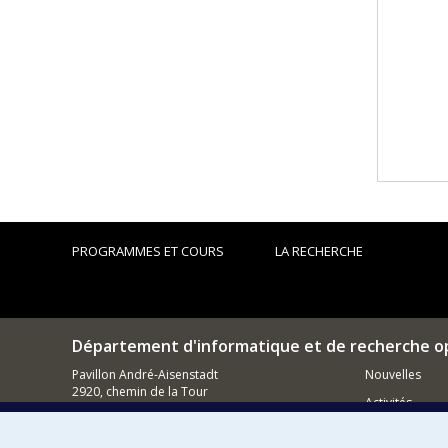
PROGRAMMES ET COURS
LA RECHERCHE
Département d'informatique et de recherche o
Pavillon André-Aisenstadt
Nouvelles
2920, chemin de la Tour
Activités
Montréal (QC)
H3T 1J4
Comment so