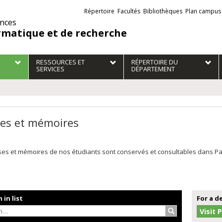
Liens
Répertoire
Facultés
Bibliothèques
Plan campus
externes
ences
rmatique et de recherche
RESSOURCES ET
RÉPERTOIRE DU
SERVICES
DÉPARTEMENT
es et mémoires
es et mémoires de nos étudiants sont conservés et consultables dans Papyr
 in list
For a d
Search…
Visit 