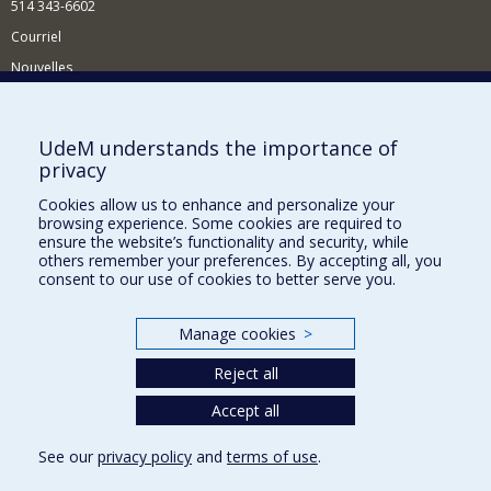
514 343-6602
Courriel
Nouvelles
Activités
Comment soutenir le Département?
UdeM understands the importance of
privacy
BESOIN D'AIDE?
Cookies allow us to enhance and personalize your
Plan du site
browsing experience. Some cookies are required to
Signaler une erreur
ensure the website’s functionality and security, while
others remember your preferences. By accepting all, you
Accessibilité
consent to our use of cookies to better serve you.
FACULTÉ DES ARTS ET DES SCIENCES
Manage cookies
>
Nos départements et écoles
Reject all
Nos centres d'études
Nos programmes et cours
Accept all
See our
privacy policy
and
terms of use
.
Privacy