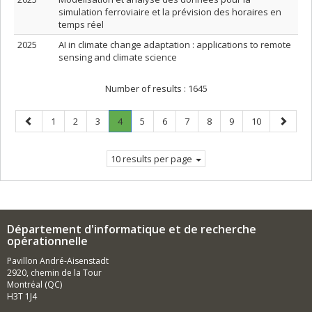
simulation ferroviaire et la prévision des horaires en
temps réel
2025
AI in climate change adaptation : applications to remote
sensing and climate science
Number of results :
1645
Previous
Page
Page
Page
Page
.
Page
Page
Page
Page
Page
Page
Next
1
2
3
4
5
6
7
8
9
10
page
Current
page
page.
10 results per page
Département d'informatique et de recherche
opérationnelle
Pavillon André-Aisenstadt
2920, chemin de la Tour
Montréal (QC)
H3T 1J4