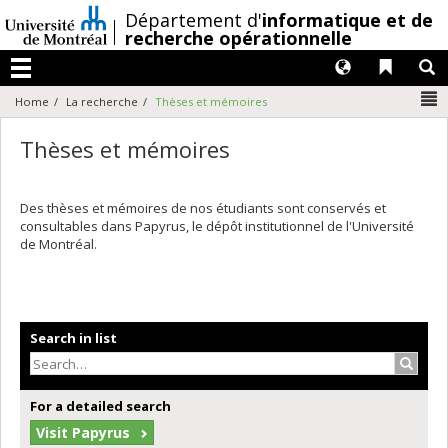
Passer
/
Département d'
informatique et de
au
recherche opérationnelle
contenu
Langues
Liens 
R
Menu
N
Home
La recherche
Thèses et mémoires
Thèses et mémoires
Des thèses et mémoires de nos étudiants sont conservés et
consultables dans Papyrus, le dépôt institutionnel de l'Université
de Montréal.
Search in list
Search
For a detailed search
Visit Papyrus