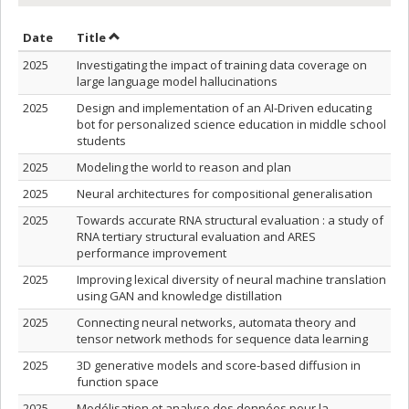
Sort by date in ascending order
Sort by title in ascending order
Date
Title
2025
Investigating the impact of training data coverage on
large language model hallucinations
2025
Design and implementation of an AI-Driven educating
bot for personalized science education in middle school
students
2025
Modeling the world to reason and plan
2025
Neural architectures for compositional generalisation
2025
Towards accurate RNA structural evaluation : a study of
RNA tertiary structural evaluation and ARES
performance improvement
2025
Improving lexical diversity of neural machine translation
using GAN and knowledge distillation
2025
Connecting neural networks, automata theory and
tensor network methods for sequence data learning
2025
3D generative models and score-based diffusion in
function space
2025
Modélisation et analyse des données pour la