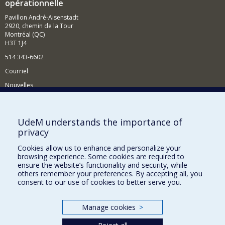
opérationnelle
Pavillon André-Aisenstadt
2920, chemin de la Tour
Montréal (QC)
H3T 1J4
514 343-6602
Courriel
Nouvelles
Activités
Comment soutenir le Département?
UdeM understands the importance of
privacy
BESOIN D'AIDE?
Cookies allow us to enhance and personalize your
Plan du site
browsing experience. Some cookies are required to
Signaler une erreur
ensure the website’s functionality and security, while
others remember your preferences. By accepting all, you
Accessibilité
consent to our use of cookies to better serve you.
FACULTÉ DES ARTS ET DES SCIENCES
Manage cookies
>
Nos départements et écoles