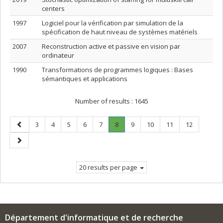
centers
1997
Logiciel pour la vérification par simulation de la
spécification de haut niveau de systèmes matériels
2007
Reconstruction active et passive en vision par
ordinateur
1990
Transformations de programmes logiques : Bases
sémantiques et applications
Number of results :
1645
Previous
Page
Page
Page
Page
Page
Page
.
Page
Page
Page
Page
3
4
5
6
7
8
9
10
11
12
page
Current
Next
page.
page
20 results per page
Département d'informatique et de recherche