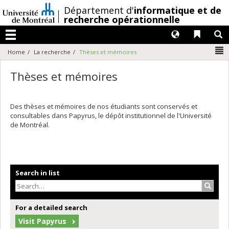
Passer
/
Département d'
informatique et de
au
recherche opérationnelle
contenu
Langues
Liens 
R
Menu
N
Home
La recherche
Thèses et mémoires
Thèses et mémoires
Des thèses et mémoires de nos étudiants sont conservés et
consultables dans Papyrus, le dépôt institutionnel de l'Université
de Montréal.
Search in list
Search
For a detailed search
Visit Papyrus