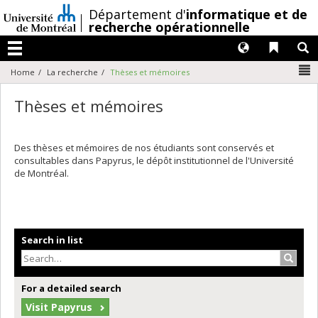
Passer
/
Département d'
informatique et de
au
recherche opérationnelle
contenu
Langues
Liens 
R
Menu
N
Home
La recherche
Thèses et mémoires
Thèses et mémoires
Des thèses et mémoires de nos étudiants sont conservés et
consultables dans Papyrus, le dépôt institutionnel de l'Université
de Montréal.
Search in list
Search
For a detailed search
Visit Papyrus