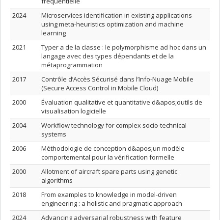
fréquentielle
2024
Microservices identification in existing applications
using meta-heuristics optimization and machine
learning
2021
Typer a de la classe : le polymorphisme ad hoc dans un
langage avec des types dépendants et de la
métaprogrammation
2017
Contrôle d’Accès Sécurisé dans l’Info-Nuage Mobile
(Secure Access Control in Mobile Cloud)
2000
Évaluation qualitative et quantitative d&apos;outils de
visualisation logicielle
2004
Workflow technology for complex socio-technical
systems
2006
Méthodologie de conception d&apos;un modèle
comportemental pour la vérification formelle
2000
Allotment of aircraft spare parts using genetic
algorithms
2018
From examples to knowledge in model-driven
engineering : a holistic and pragmatic approach
2024
Advancing adversarial robustness with feature