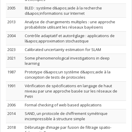
2005
BLED : système d&apos;aide à la recherche
d&apos;informations sur Internet
2013
Analyse de changements multiples : une approche
probabiliste utilisant les réseaux bayésiens
2004
Contrôle adaptatif et autoréglage : applications de
l&apos;approximation stochastique
2023
Calibrated uncertainty estimation for SLAM
2021
Some phenomenological investigations in deep
learning
1987
Prototype d&apos;un système d&apos;aide à la
conception de tests de protocoles
1991
Vérification de spécifications en langage de haut
niveau par une approche basée sur les réseaux de
Petri
2006
Formal checking of web based applications
2014
SAND, un protocole de chiffrement symétrique
incompressible à structure simple
2018
Débruitage d’image par fusion de filtrage spatio-