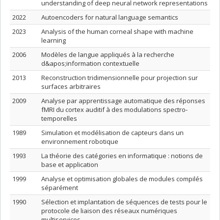
understanding of deep neural network representations
2022
Autoencoders for natural language semantics
2023
Analysis of the human corneal shape with machine
learning
2006
Modèles de langue appliqués à la recherche
d&apos;information contextuelle
2013
Reconstruction tridimensionnelle pour projection sur
surfaces arbitraires
2009
Analyse par apprentissage automatique des réponses
fMRI du cortex auditif à des modulations spectro-
temporelles
1989
Simulation et modélisation de capteurs dans un
environnement robotique
1993
La théorie des catégories en informatique : notions de
base et application
1999
Analyse et optimisation globales de modules compilés
séparément
1990
Sélection et implantation de séquences de tests pour le
protocole de liaison des réseaux numériques
multiservices