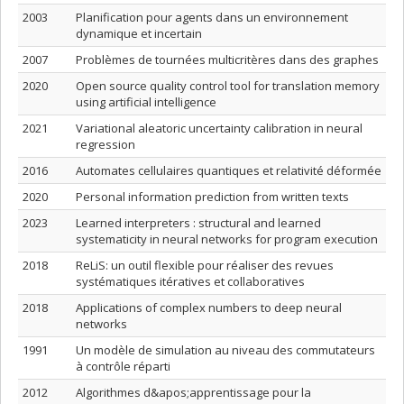
2003
Planification pour agents dans un environnement
dynamique et incertain
2007
Problèmes de tournées multicritères dans des graphes
2020
Open source quality control tool for translation memory
using artificial intelligence
2021
Variational aleatoric uncertainty calibration in neural
regression
2016
Automates cellulaires quantiques et relativité déformée
2020
Personal information prediction from written texts
2023
Learned interpreters : structural and learned
systematicity in neural networks for program execution
2018
ReLiS: un outil flexible pour réaliser des revues
systématiques itératives et collaboratives
2018
Applications of complex numbers to deep neural
networks
1991
Un modèle de simulation au niveau des commutateurs
à contrôle réparti
2012
Algorithmes d&apos;apprentissage pour la