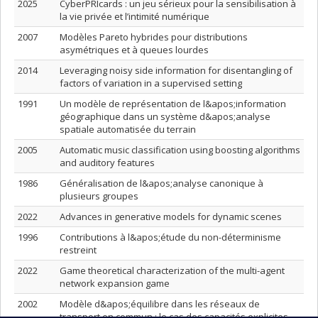
2025
CyberPRIcards : un jeu sérieux pour la sensibilisation à
la vie privée et l’intimité numérique
2007
Modèles Pareto hybrides pour distributions
asymétriques et à queues lourdes
2014
Leveraging noisy side information for disentangling of
factors of variation in a supervised setting
1991
Un modèle de représentation de l&apos;information
géographique dans un système d&apos;analyse
spatiale automatisée du terrain
2005
Automatic music classification using boosting algorithms
and auditory features
1986
Généralisation de l&apos;analyse canonique à
plusieurs groupes
2022
Advances in generative models for dynamic scenes
1996
Contributions à l&apos;étude du non-déterminisme
restreint
2022
Game theoretical characterization of the multi-agent
network expansion game
2002
Modèle d&apos;équilibre dans les réseaux de
transport en commun : le cas des capacités explicites