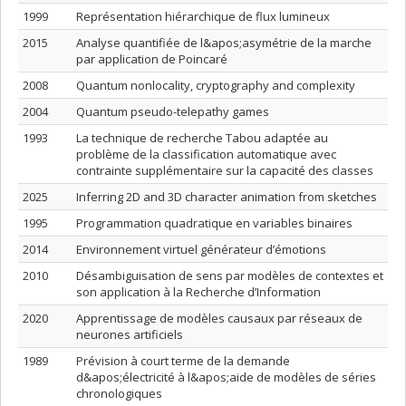
1999
Représentation hiérarchique de flux lumineux
2015
Analyse quantifiée de l&apos;asymétrie de la marche
par application de Poincaré
2008
Quantum nonlocality, cryptography and complexity
2004
Quantum pseudo-telepathy games
1993
La technique de recherche Tabou adaptée au
problème de la classification automatique avec
contrainte supplémentaire sur la capacité des classes
2025
Inferring 2D and 3D character animation from sketches
1995
Programmation quadratique en variables binaires
2014
Environnement virtuel générateur d’émotions
2010
Désambiguisation de sens par modèles de contextes et
son application à la Recherche d’Information
2020
Apprentissage de modèles causaux par réseaux de
neurones artificiels
1989
Prévision à court terme de la demande
d&apos;électricité à l&apos;aide de modèles de séries
chronologiques