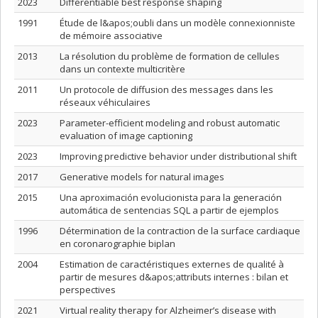
2023
Differentiable best response shaping
1991
Étude de l&apos;oubli dans un modèle connexionniste
de mémoire associative
2013
La résolution du problème de formation de cellules
dans un contexte multicritère
2011
Un protocole de diffusion des messages dans les
réseaux véhiculaires
2023
Parameter-efficient modeling and robust automatic
evaluation of image captioning
2023
Improving predictive behavior under distributional shift
2017
Generative models for natural images
2015
Una aproximación evolucionista para la generación
automática de sentencias SQL a partir de ejemplos
1996
Détermination de la contraction de la surface cardiaque
en coronarographie biplan
2004
Estimation de caractéristiques externes de qualité à
partir de mesures d&apos;attributs internes : bilan et
perspectives
2021
Virtual reality therapy for Alzheimer’s disease with