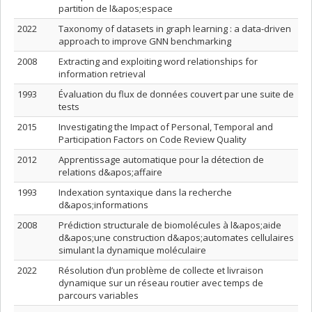
partition de l&apos;espace
2022
Taxonomy of datasets in graph learning : a data-driven
approach to improve GNN benchmarking
2008
Extracting and exploiting word relationships for
information retrieval
1993
Évaluation du flux de données couvert par une suite de
tests
2015
Investigating the Impact of Personal, Temporal and
Participation Factors on Code Review Quality
2012
Apprentissage automatique pour la détection de
relations d&apos;affaire
1993
Indexation syntaxique dans la recherche
d&apos;informations
2008
Prédiction structurale de biomolécules à l&apos;aide
d&apos;une construction d&apos;automates cellulaires
simulant la dynamique moléculaire
2022
Résolution d’un problème de collecte et livraison
dynamique sur un réseau routier avec temps de
parcours variables