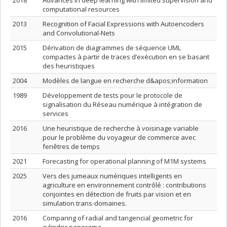
2018
Advances in deep learning with limited supervision and
computational resources
2013
Recognition of Facial Expressions with Autoencoders
and Convolutional-Nets
2015
Dérivation de diagrammes de séquence UML
compactes à partir de traces d’exécution en se basant
des heuristiques
2004
Modèles de langue en recherche d&apos;information
1989
Développement de tests pour le protocole de
signalisation du Réseau numérique à intégration de
services
2016
Une heuristique de recherche à voisinage variable
pour le problème du voyageur de commerce avec
fenêtres de temps
2021
Forecasting for operational planning of M1M systems
2025
Vers des jumeaux numériques intelligents en
agriculture en environnement contrôlé : contributions
conjointes en détection de fruits par vision et en
simulation trans-domaines.
2016
Comparing of radial and tangencial geometric for