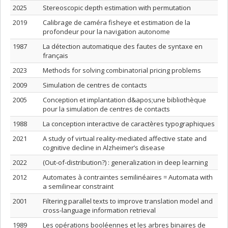
2025
Stereoscopic depth estimation with permutation
2019
Calibrage de caméra fisheye et estimation de la
profondeur pour la navigation autonome
1987
La détection automatique des fautes de syntaxe en
français
2023
Methods for solving combinatorial pricing problems
2009
Simulation de centres de contacts
2005
Conception et implantation d&apos;une bibliothèque
pour la simulation de centres de contacts
1988
La conception interactive de caractères typographiques
2021
A study of virtual reality-mediated affective state and
cognitive decline in Alzheimer’s disease
2022
(Out-of-distribution?) : generalization in deep learning
2012
Automates à contraintes semilinéaires = Automata with
a semilinear constraint
2001
Filtering parallel texts to improve translation model and
cross-language information retrieval
1989
Les opérations booléennes et les arbres binaires de