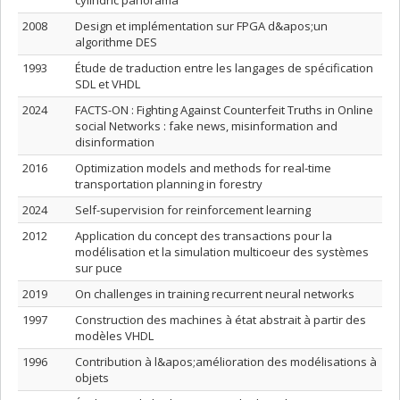
cylindric panorama
2008
Design et implémentation sur FPGA d&apos;un
algorithme DES
1993
Étude de traduction entre les langages de spécification
SDL et VHDL
2024
FACTS-ON : Fighting Against Counterfeit Truths in Online
social Networks : fake news, misinformation and
disinformation
2016
Optimization models and methods for real-time
transportation planning in forestry
2024
Self-supervision for reinforcement learning
2012
Application du concept des transactions pour la
modélisation et la simulation multicoeur des systèmes
sur puce
2019
On challenges in training recurrent neural networks
1997
Construction des machines à état abstrait à partir des
modèles VHDL
1996
Contribution à l&apos;amélioration des modélisations à
objets