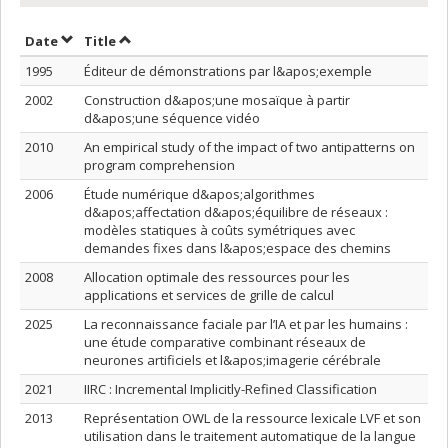
Sort by date in ascending order
Sort by title in ascending order
Date
Title
1995
Éditeur de démonstrations par l&apos;exemple
2002
Construction d&apos;une mosaïque à partir
d&apos;une séquence vidéo
2010
An empirical study of the impact of two antipatterns on
program comprehension
2006
Étude numérique d&apos;algorithmes
d&apos;affectation d&apos;équilibre de réseaux :
modèles statiques à coûts symétriques avec
demandes fixes dans l&apos;espace des chemins
2008
Allocation optimale des ressources pour les
applications et services de grille de calcul
2025
La reconnaissance faciale par l’IA et par les humains :
une étude comparative combinant réseaux de
neurones artificiels et l&apos;imagerie cérébrale
2021
IIRC : Incremental Implicitly-Refined Classification
2013
Représentation OWL de la ressource lexicale LVF et son
utilisation dans le traitement automatique de la langue