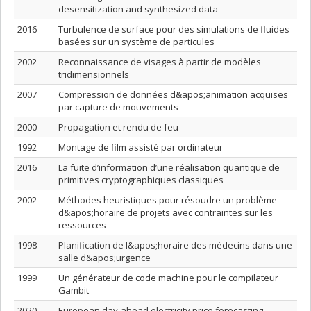
desensitization and synthesized data
2016
Turbulence de surface pour des simulations de fluides
basées sur un système de particules
2002
Reconnaissance de visages à partir de modèles
tridimensionnels
2007
Compression de données d&apos;animation acquises
par capture de mouvements
2000
Propagation et rendu de feu
1992
Montage de film assisté par ordinateur
2016
La fuite d’information d’une réalisation quantique de
primitives cryptographiques classiques
2002
Méthodes heuristiques pour résoudre un problème
d&apos;horaire de projets avec contraintes sur les
ressources
1998
Planification de l&apos;horaire des médecins dans une
salle d&apos;urgence
1999
Un générateur de code machine pour le compilateur
Gambit
2020
European day-ahead electricity price forecasting