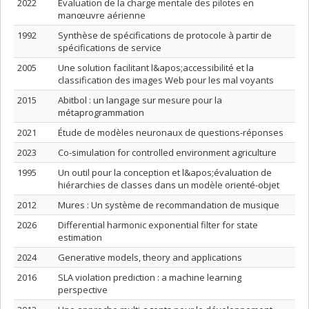
2022
Évaluation de la charge mentale des pilotes en
manœuvre aérienne
1992
Synthèse de spécifications de protocole à partir de
spécifications de service
2005
Une solution facilitant l&apos;accessibilité et la
classification des images Web pour les mal voyants
2015
Abitbol : un langage sur mesure pour la
métaprogrammation
2021
Étude de modèles neuronaux de questions-réponses
2023
Co-simulation for controlled environment agriculture
1995
Un outil pour la conception et l&apos;évaluation de
hiérarchies de classes dans un modèle orienté-objet
2012
Mures : Un système de recommandation de musique
2026
Differential harmonic exponential filter for state
estimation
2024
Generative models, theory and applications
2016
SLA violation prediction : a machine learning
perspective