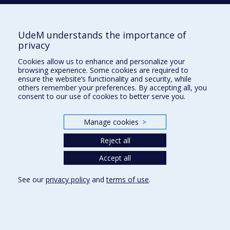
des services
2008
Analyse, à l&apos;aide d&apos;oculomètres, de
techniques de visualisation UML de patrons de
UdeM understands the importance of
conception pour la compréhension de programmes
privacy
2014
Étude de cas sur l’ajout de vecteurs d’enregistrements
Cookies allow us to enhance and personalize your
typés dans Gambit Scheme
browsing experience. Some cookies are required to
ensure the website’s functionality and security, while
2023
ZeroAbuse, a serious game to prevent child
others remember your preferences. By accepting all, you
maltreatment
consent to our use of cookies to better serve you.
1994
Nouvelles méthodes séquentielles et parallèles pour
l&apos;optimisation de réseaux à coûts linéaires et
Manage cookies
>
convexes
1990
Des implantations parallèles de l&apos;algorithme
Reject all
d&apos;approximation linéaire pour la résolution du
problème d&apos;affectation du trafic
Accept all
2001
Méthodes pour améliorer la qualité des implantations
See our
privacy policy
and
terms of use
.
matérielles de systèmes informatiques
1998
Estimation des performances du système PULSE V1
pour des applications de nature itérative
2009
Modélisation des réactions émotionnelles dans un
système tutoriel intelligent