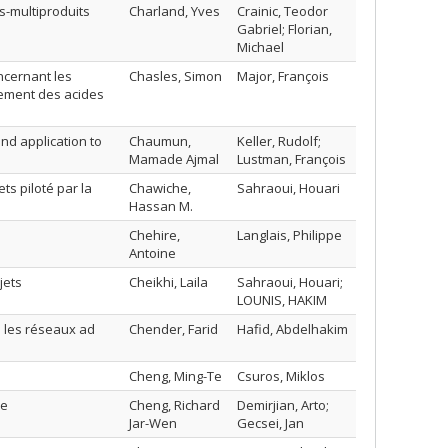
s-multiproduits
Charland, Yves
Crainic, Teodor
Gabriel; Florian,
Michael
ncernant les
Chasles, Simon
Major, François
iement des acides
nd application to
Chaumun,
Keller, Rudolf;
Mamade Ajmal
Lustman, François
s piloté par la
Chawiche,
Sahraoui, Houari
Hassan M.
Chehire,
Langlais, Philippe
Antoine
jets
Cheikhi, Laila
Sahraoui, Houari;
LOUNIS, HAKIM
 les réseaux ad
Chender, Farid
Hafid, Abdelhakim
Cheng, Ming-Te
Csuros, Miklos
re
Cheng, Richard
Demirjian, Arto;
Jar-Wen
Gecsei, Jan