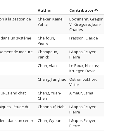
Sort by author in ascending order
by contributor in 
Author
Contributor
on à la gestion de
Chaker, Kamel
Bochmann, Gregor
Yahia
V.; Gregoire, Jean-
Charles
ce dans un système
Chalfoun,
Frasson, Claude
Pierre
angement de mesure
Champoux,
L&apos;Écuyer,
Yanick
Pierre
Chan, Alan
Le Roux, Nicolas;
Krueger, David
Chang, Jianghao
Ostromoukhov,
Victor
f URLs and chat
Chang, Yuan-
Aïmeur, Esma
Chen
iques : étude du
Channouf, Nabil
L&apos;Écuyer,
Pierre
lent dans un centre
Chan, Wyean
L&apos;Écuyer,
Pierre