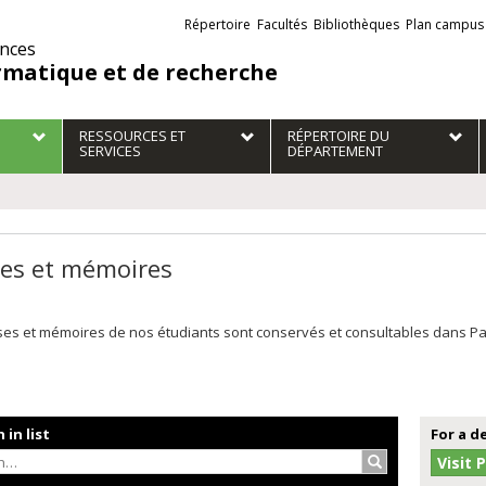
Liens
Répertoire
Facultés
Bibliothèques
Plan campus
externes
ences
rmatique et de recherche
RESSOURCES ET
RÉPERTOIRE DU
SERVICES
DÉPARTEMENT
es et mémoires
es et mémoires de nos étudiants sont conservés et consultables dans Papyr
 in list
For a d
Search…
Visit 