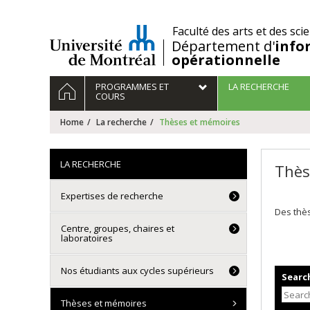
Passer
au
/
Faculté des arts et des sci
contenu
Département d'
info
opérationnelle
Navigation
HOME
PROGRAMMES ET
LA RECHERCHE
principale
COURS
Home
La recherche
Thèses et mémoires
LA RECHERCHE
Thès
Expertises de recherche
Des thès
Centre, groupes, chaires et
laboratoires
Nos étudiants aux cycles supérieurs
Search
Thèses et mémoires