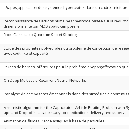
L&apos;application des systèmes hypertextes dans un cadre juridique
Reconnaissance des actions humaines : méthode basée sur la réducti
dimensionnalité par MDS spatio-temporelle
From Classical to Quantum Secret Sharing
Étude des propriétés polyédrales du problème de conception de réseau
avec coût fixe et capacité
Études de bornes inférieures pour le problème d&apos;affectation qua
On Deep Multiscale Recurrent Neural Networks
L’analyse de composants émotionnels dans des stratégies d’apprentis
A heuristic algorithm for the Capacitated Vehicle Routing Problem with 
ups and Drop-offs : a case study for medications delivery and supervis
Animation de fluides viscoélastiques à base de particules