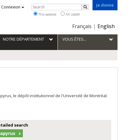
Je donne
Rechercher
Connexion
Search
This website
All UdeM
Choix
Français
English
de
la
NOTRE DÉPARTEMENT
VOUS ÊTES...
langue
us, le dépôt institutionnel de l'Université de Montréal.
etailed search
Papyrus