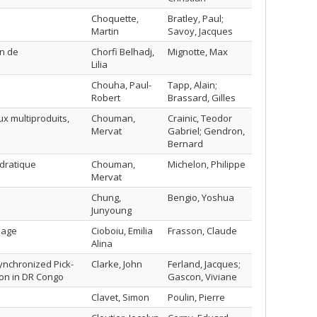
Choquette,
Bratley, Paul;
Martin
Savoy, Jacques
on de
Chorfi Belhadj,
Mignotte, Max
Lilia
Chouha, Paul-
Tapp, Alain;
Robert
Brassard, Gilles
x multiproduits,
Chouman,
Crainic, Teodor
Mervat
Gabriel; Gendron,
Bernard
dratique
Chouman,
Michelon, Philippe
Mervat
Chung,
Bengio, Yoshua
Junyoung
sage
Cioboiu, Emilia
Frasson, Claude
Alina
Synchronized Pick-
Clarke, John
Ferland, Jacques;
ion in DR Congo
Gascon, Viviane
Clavet, Simon
Poulin, Pierre