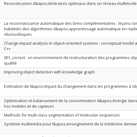
Reconstruction d&apos;itinéraires optimaux dans un réseau multimode
La reconnaissance automatique des brins complémentaires : leçons co
habiletés des algorithmes d&apos;apprentissage automatique en repl
ribonucléiques
Change impact analysis in object-oriented systems : conceptual model a
C++
001_correct : un environnement de restructuration des programmes objet
qualité
Improving object detection with knowledge graph
Estimation de l&apos;impact du changement dans les programmes à ob
Optimisation et balancement de la consommation d&apos;énergie dans
hoc mobiles et de capteurs
Methods for multi-class segmentation of molecular sequences
Système multimédia pour l&apos;enseignement de la médecine dentai