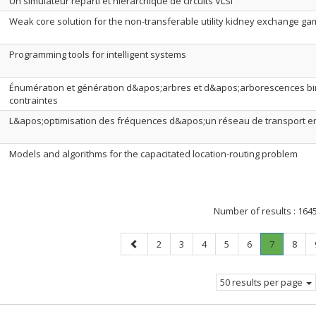
Un simulateur réparti et hiérarchique de circuits VLSI
Weak core solution for the non-transferable utility kidney exchange g
Programming tools for intelligent systems
Énumération et génération d&apos;arbres et d&apos;arborescences bi
contraintes
L&apos;optimisation des fréquences d&apos;un réseau de transport 
Models and algorithms for the capacitated location-routing problem
Number of results :
164
Previous
Page
Page
Page
Page
Page
Page
.
Page
2
3
4
5
6
7
8
page
Current
page.
50 results per page