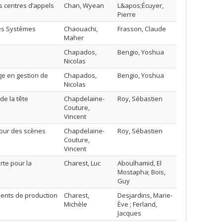
s centres d’appels
Chan, Wyean
L&apos;Écuyer,
Pierre
les Systèmes
Chaouachi,
Frasson, Claude
Maher
Chapados,
Bengio, Yoshua
Nicolas
e en gestion de
Chapados,
Bengio, Yoshua
Nicolas
de la tête
Chapdelaine-
Roy, Sébastien
Couture,
Vincent
our des scènes
Chapdelaine-
Roy, Sébastien
Couture,
Vincent
rte pour la
Charest, Luc
Aboulhamid, El
Mostapha; Bois,
Guy
ments de production
Charest,
Desjardins, Marie-
Michèle
Ève ; Ferland,
Jacques