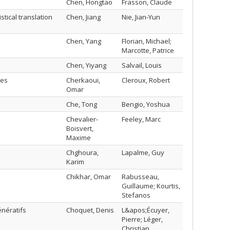
Chen, Hongtao
Frasson, Claude
stical translation
Chen, Jiang
Nie, Jian-Yun
Chen, Yang
Florian, Michael;
Marcotte, Patrice
Chen, Yiyang
Salvail, Louis
les
Cherkaoui,
Cleroux, Robert
Omar
Che, Tong
Bengio, Yoshua
Chevalier-
Feeley, Marc
Boisvert,
Maxime
Chghoura,
Lapalme, Guy
Karim
Chikhar, Omar
Rabusseau,
Guillaume; Kourtis,
Stefanos
énératifs
Choquet, Denis
L&apos;Écuyer,
Pierre; Léger,
Christian