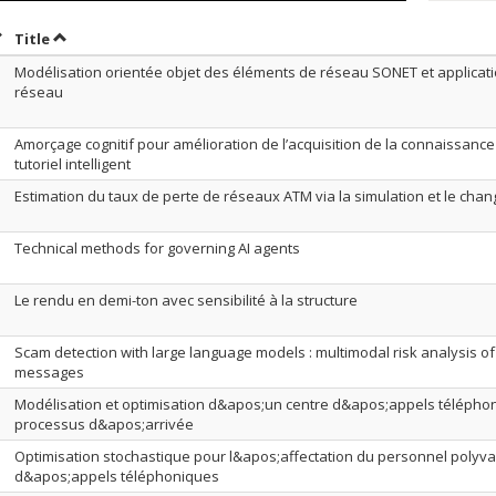
ort by date in ascending order
Sort by title in ascending order
Title
Modélisation orientée objet des éléments de réseau SONET et applicati
réseau
Amorçage cognitif pour amélioration de l’acquisition de la connaissan
tutoriel intelligent
Estimation du taux de perte de réseaux ATM via la simulation et le ch
Technical methods for governing AI agents
Le rendu en demi-ton avec sensibilité à la structure
Scam detection with large language models : multimodal risk analysis o
messages
Modélisation et optimisation d&apos;un centre d&apos;appels téléphon
processus d&apos;arrivée
Optimisation stochastique pour l&apos;affectation du personnel polyva
d&apos;appels téléphoniques