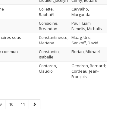
Cloutier, Jocelyn
Cerny, Eduard
ame
Collette,
Carvalho,
Raphaël
Margarida
Considine,
Paull, Liam;
Breandan
Famelis, Michalis
naires sous
Constantinescu,
Maag, Urs;
Mariana
Sankoff, David
en commun
Constantin,
Florian, Michael
Isabelle
Contardo,
Gendron, Bernard;
Claudio
Cordeau, Jean-
François
5
Page
Page
Page
Next
9
10
11
page