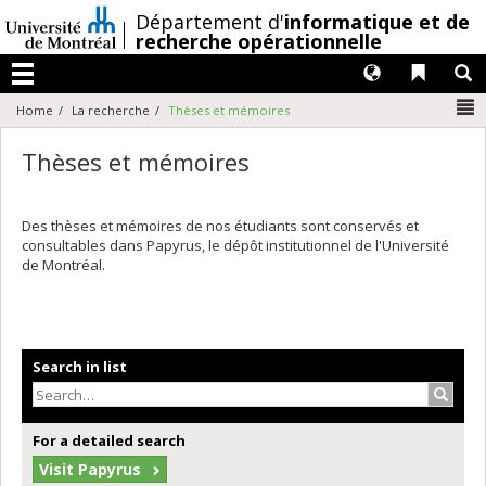
Passer
/
Département d'
informatique et de
au
recherche opérationnelle
contenu
Langues
Liens 
R
Menu
N
Home
La recherche
Thèses et mémoires
Thèses et mémoires
Des thèses et mémoires de nos étudiants sont conservés et
consultables dans Papyrus, le dépôt institutionnel de l'Université
de Montréal.
Search in list
Search
For a detailed search
Visit Papyrus