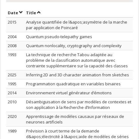
Sort by date in ascending order
Sort by title in ascending order
Date
Title
2015
Analyse quantifiée de l&apos;asymétrie de la marche
par application de Poincaré
2004
Quantum pseudo-telepathy games
2008
Quantum nonlocality, cryptography and complexity
1993
La technique de recherche Tabou adaptée au
problème de la classification automatique avec
contrainte supplémentaire sur la capacité des classes
2025
Inferring 2D and 3D character animation from sketches
1995
Programmation quadratique en variables binaires
2014
Environnement virtuel générateur d’émotions
2010
Désambiguisation de sens par modèles de contextes et
son application à la Recherche d’Information
2020
Apprentissage de modèles causaux par réseaux de
neurones artificiels
1989
Prévision à court terme de la demande
d&apos;électricité à l&apos;aide de modèles de séries