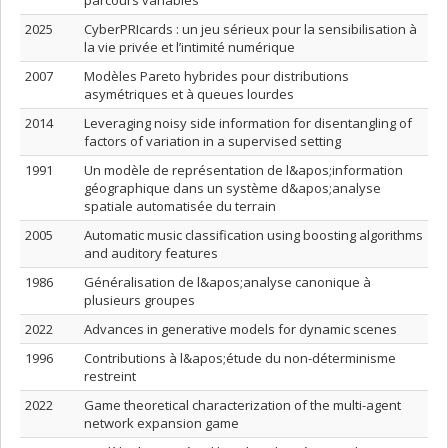
parcours variables
2025
CyberPRIcards : un jeu sérieux pour la sensibilisation à
la vie privée et l’intimité numérique
2007
Modèles Pareto hybrides pour distributions
asymétriques et à queues lourdes
2014
Leveraging noisy side information for disentangling of
factors of variation in a supervised setting
1991
Un modèle de représentation de l&apos;information
géographique dans un système d&apos;analyse
spatiale automatisée du terrain
2005
Automatic music classification using boosting algorithms
and auditory features
1986
Généralisation de l&apos;analyse canonique à
plusieurs groupes
2022
Advances in generative models for dynamic scenes
1996
Contributions à l&apos;étude du non-déterminisme
restreint
2022
Game theoretical characterization of the multi-agent
network expansion game