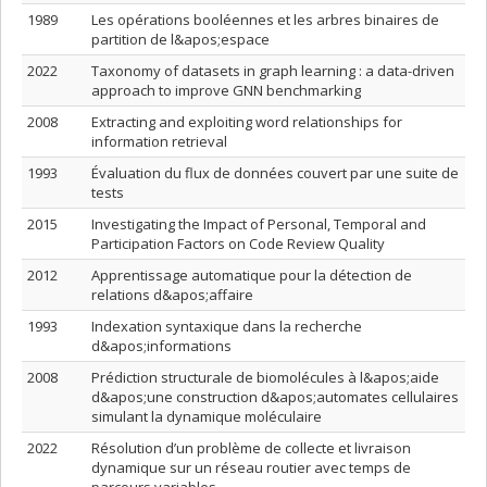
1989
Les opérations booléennes et les arbres binaires de
partition de l&apos;espace
2022
Taxonomy of datasets in graph learning : a data-driven
approach to improve GNN benchmarking
2008
Extracting and exploiting word relationships for
information retrieval
1993
Évaluation du flux de données couvert par une suite de
tests
2015
Investigating the Impact of Personal, Temporal and
Participation Factors on Code Review Quality
2012
Apprentissage automatique pour la détection de
relations d&apos;affaire
1993
Indexation syntaxique dans la recherche
d&apos;informations
2008
Prédiction structurale de biomolécules à l&apos;aide
d&apos;une construction d&apos;automates cellulaires
simulant la dynamique moléculaire
2022
Résolution d’un problème de collecte et livraison
dynamique sur un réseau routier avec temps de