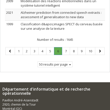
2009
Modélisation des réactions émotionnelles dans un
système tutoriel intelligent
2021
Alzheimer prediction from connected speech extracts :
assessment of generalisation to new data
1999
Classification d&apos;images SPECT du cerveau basée
sur une analyse de la texture
Number of results :
1645
Previous
Page
Page
Page
Page
Page
Page
.
Page
Page
Page
Page
Next
1
2
3
4
5
6
7
8
9
10
page
Current
page
page.
50 results per page
Département d'informatique et de recherche
opérationnelle
Pavillon André-Aisenstadt
2920, chemin de la Tour
Montréal (QC)