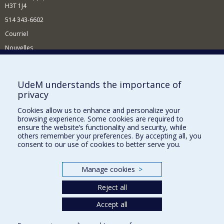
H3T 1J4
514 343-6602
Courriel
Nouvelles
Activités
Comment soutenir le Département?
UdeM understands the importance of
privacy
BESOIN D'AIDE?
Cookies allow us to enhance and personalize your
Plan du site
browsing experience. Some cookies are required to
Signaler une erreur
ensure the website’s functionality and security, while
others remember your preferences. By accepting all, you
Accessibilité
consent to our use of cookies to better serve you.
FACULTÉ DES ARTS ET DES SCIENCES
Manage cookies
>
Nos départements et écoles
Reject all
Nos centres d'études
Nos programmes et cours
Accept all