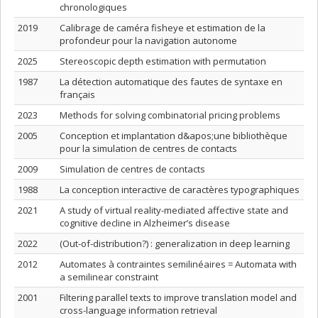
chronologiques
2019
Calibrage de caméra fisheye et estimation de la
profondeur pour la navigation autonome
2025
Stereoscopic depth estimation with permutation
1987
La détection automatique des fautes de syntaxe en
français
2023
Methods for solving combinatorial pricing problems
2005
Conception et implantation d&apos;une bibliothèque
pour la simulation de centres de contacts
2009
Simulation de centres de contacts
1988
La conception interactive de caractères typographiques
2021
A study of virtual reality-mediated affective state and
cognitive decline in Alzheimer’s disease
2022
(Out-of-distribution?) : generalization in deep learning
2012
Automates à contraintes semilinéaires = Automata with
a semilinear constraint
2001
Filtering parallel texts to improve translation model and
cross-language information retrieval