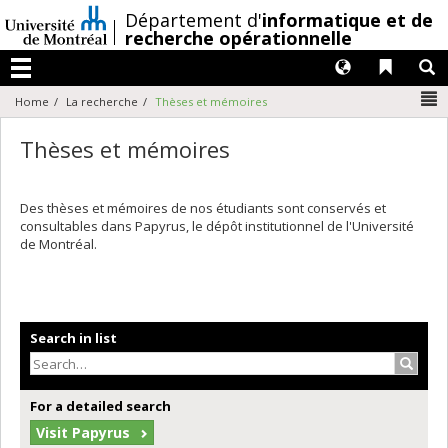
Passer
/
Département d'
informatique et de
au
recherche opérationnelle
contenu
Langues
Liens 
R
Menu
N
Home
La recherche
Thèses et mémoires
Thèses et mémoires
Des thèses et mémoires de nos étudiants sont conservés et
consultables dans Papyrus, le dépôt institutionnel de l'Université
de Montréal.
Search in list
Search
For a detailed search
Visit Papyrus