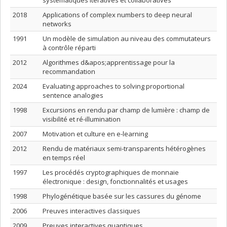
systématiques itératives et collaboratives
2018
Applications of complex numbers to deep neural
networks
1991
Un modèle de simulation au niveau des commutateurs
à contrôle réparti
2012
Algorithmes d&apos;apprentissage pour la
recommandation
2024
Evaluating approaches to solving proportional
sentence analogies
1998
Excursions en rendu par champ de lumière : champ de
visibilité et ré-illumination
2007
Motivation et culture en e-learning
2012
Rendu de matériaux semi-transparents hétérogènes
en temps réel
1997
Les procédés cryptographiques de monnaie
électronique : design, fonctionnalités et usages
1998
Phylogénétique basée sur les cassures du génome
2006
Preuves interactives classiques
2009
Preuves interactives quantiques