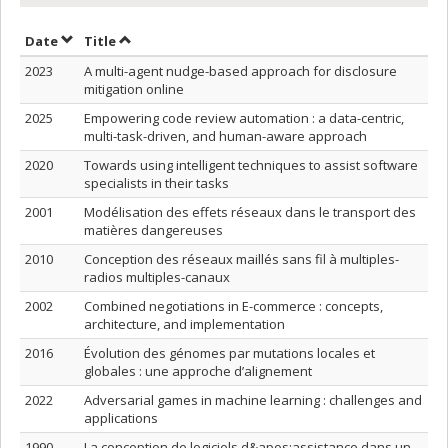
Sort by date in ascending order
Sort by title in ascending order
Date
Title
2023
A multi-agent nudge-based approach for disclosure
mitigation online
2025
Empowering code review automation : a data-centric,
multi-task-driven, and human-aware approach
2020
Towards using intelligent techniques to assist software
specialists in their tasks
2001
Modélisation des effets réseaux dans le transport des
matières dangereuses
2010
Conception des réseaux maillés sans fil à multiples-
radios multiples-canaux
2002
Combined negotiations in E-commerce : concepts,
architecture, and implementation
2016
Évolution des génomes par mutations locales et
globales : une approche d’alignement
2022
Adversarial games in machine learning : challenges and
applications
1990
La conception de logiciels d&apos;assistance dans un