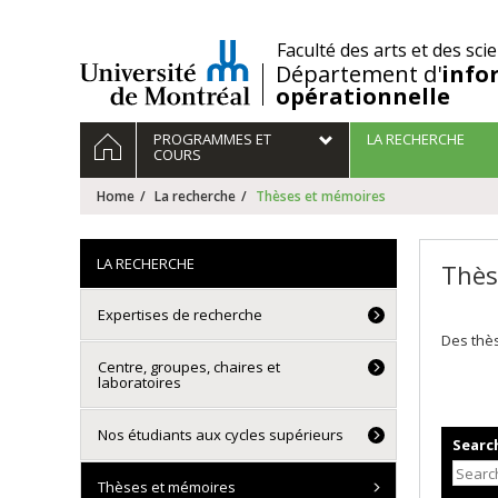
Passer
au
/
Faculté des arts et des sci
contenu
Département d'
info
opérationnelle
Navigation
HOME
PROGRAMMES ET
LA RECHERCHE
principale
COURS
Home
La recherche
Thèses et mémoires
LA RECHERCHE
Thès
Expertises de recherche
Des thès
Centre, groupes, chaires et
laboratoires
Nos étudiants aux cycles supérieurs
Search
Thèses et mémoires