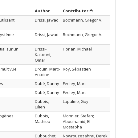
Sort by author in ascending order
by contributor in asce
Author
Contributor
tilisant
Drissi, Jawad
Bochmann, Gregor V.
système
Drissi, Jawad
Bochmann, Gregor V.
ial sur un
Drissi-
Florian, Michael
Kaitouni,
Omar
 multivue
Drouin, Marc-
Roy, Sébastien
Antoine
es
Dubé, Danny
Feeley, Marc
Dubé, Danny
Feeley, Marc
Dubois,
Lapalme, Guy
Julien
rogènes
Dubois,
Monnier, Stefan;
Mathieu
Aboulhamid, El
Mostapha
Dubouchet,
Nowrouzezahrai, Derek