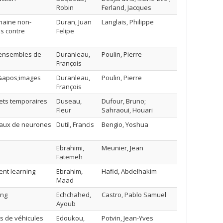
Robin
Ferland, Jacques
maine non-
Duran, Juan
Langlais, Philippe
s contre
Felipe
 ensembles de
Duranleau,
Poulin, Pierre
François
 d&apos;images
Duranleau,
Poulin, Pierre
François
jets temporaires
Duseau,
Dufour, Bruno;
Fleur
Sahraoui, Houari
seaux de neurones
Dutil, Francis
Bengio, Yoshua
Ebrahimi,
Meunier, Jean
Fatemeh
ent learning
Ebrahim,
Hafid, Abdelhakim
Maad
ing
Echchahed,
Castro, Pablo Samuel
Ayoub
s de véhicules
Edoukou,
Potvin, Jean-Yves