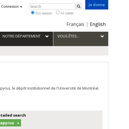
Je donne
Rechercher
Connexion
Search
This website
All UdeM
Choix
Français
English
de
la
NOTRE DÉPARTEMENT
VOUS ÊTES...
langue
us, le dépôt institutionnel de l'Université de Montréal.
etailed search
Papyrus