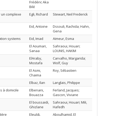
Frédéric Aka
Bilé
ur un complexe
Egli, Richard
Stewart, Neil Frederick
Eid, Antoine
Dssouli, Rachida; Hahn,
Gena
ration systems
Eid, Imad
Aïmeur, Esma
El Aoumari,
Sahraoui, Houari;
Sanaa
LOUNIS, HAKIM
ElAraby,
Carvalho, Margarida;
Mostafa
Wolf, Guy
El Asmi,
Roy, Sébastien
Chaima
Elbaz, Ilan
Langlais, Philippe
s à domicile
Elbenani,
Ferland, Jacques;
Bouazza
Gascon, Viviane
El boussaidi,
Sahraoui, Houari; Mili,
Ghizlane
Hafedh
lière
Eleuldj,
Aboulhamid, El