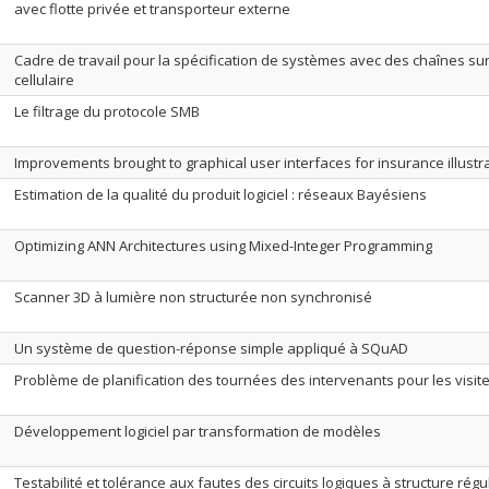
avec flotte privée et transporteur externe
Cadre de travail pour la spécification de systèmes avec des chaînes s
cellulaire
Le filtrage du protocole SMB
Improvements brought to graphical user interfaces for insurance illust
Estimation de la qualité du produit logiciel : réseaux Bayésiens
Optimizing ANN Architectures using Mixed-Integer Programming
Scanner 3D à lumière non structurée non synchronisé
Un système de question-réponse simple appliqué à SQuAD
Problème de planification des tournées des intervenants pour les visite
Développement logiciel par transformation de modèles
Testabilité et tolérance aux fautes des circuits logiques à structure régu