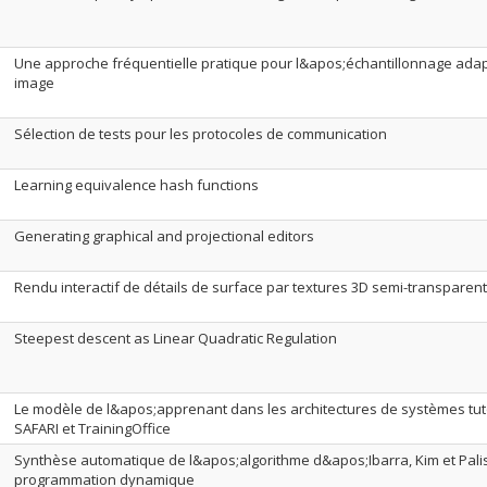
Une approche fréquentielle pratique pour l&apos;échantillonnage adap
image
Sélection de tests pour les protocoles de communication
Learning equivalence hash functions
Generating graphical and projectional editors
Rendu interactif de détails de surface par textures 3D semi-transparen
Steepest descent as Linear Quadratic Regulation
Le modèle de l&apos;apprenant dans les architectures de systèmes tutor
SAFARI et TrainingOffice
Synthèse automatique de l&apos;algorithme d&apos;Ibarra, Kim et Palis
programmation dynamique