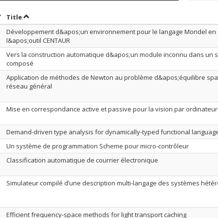
ort by date in ascending order
Sort by title in ascending order
Title
Développement d&apos;un environnement pour le langage Mondel en u
l&apos;outil CENTAUR
Vers la construction automatique d&apos;un module inconnu dans un 
composé
Application de méthodes de Newton au problème d&apos;équilibre spat
réseau général
Mise en correspondance active et passive pour la vision par ordinateur
Demand-driven type analysis for dynamically-typed functional languag
Un système de programmation Scheme pour micro-contrôleur
Classification automatique de courrier électronique
Simulateur compilé d’une description multi-langage des systèmes hété
Efficient frequency-space methods for light transport caching