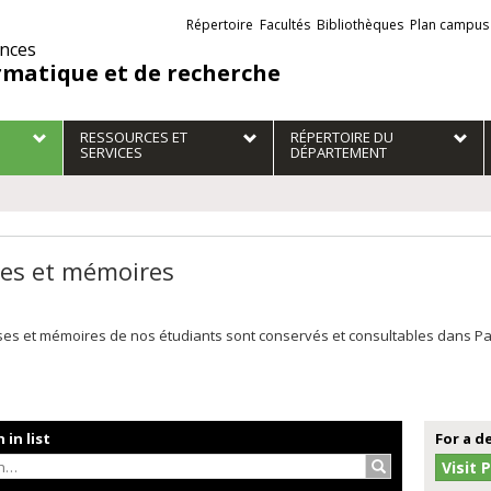
Liens
Répertoire
Facultés
Bibliothèques
Plan campus
externes
ences
rmatique et de recherche
RESSOURCES ET
RÉPERTOIRE DU
SERVICES
DÉPARTEMENT
es et mémoires
es et mémoires de nos étudiants sont conservés et consultables dans Papyr
 in list
For a d
Search…
Visit 