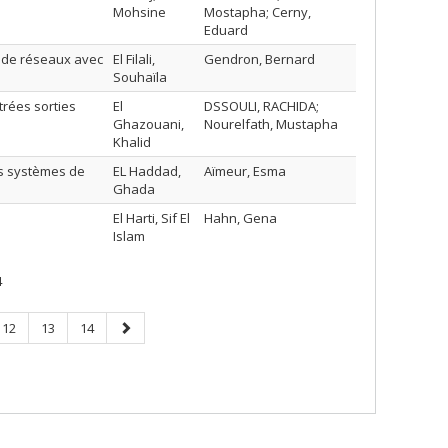
Mohsine
Mostapha; Cerny,
Eduard
 de réseaux avec
El Filali,
Gendron, Bernard
Souhaïla
rées sorties
El
DSSOULI, RACHIDA;
Ghazouani,
Nourelfath, Mustapha
Khalid
es systèmes de
EL Haddad,
Aïmeur, Esma
Ghada
El Harti, Sif El
Hahn, Gena
Islam
4
Page
Page
Page
Next
12
13
14
page