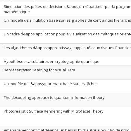
Simulation des prises de décision d&apos;un répartiteur par la progra
mathématique
Un modèle de simulation basé sur les graphes de contraintes hiérarch
Un cadre d&apos;application pour la visualisation des métriques orient
Les algorithmes d&apos;apprentissage appliqués aux risques financie
Hypothèses calculatoires en cryptographie quantique
Representation Learning for Visual Data
Un modèle de l&apos;apprenant basé sur les tâches
The decoupling approach to quantum information theory
Photorealistic Surface Rendering with Microfacet Theory
Aménagement optimal d&apos;un bassin hydraulique pour fin de produ