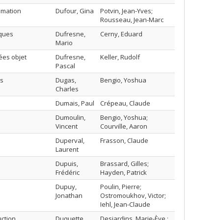
mmation
Dufour, Gina
Potvin, Jean-Yves;
Rousseau, Jean-Marc
iques
Dufresne,
Cerny, Eduard
Mario
ées objet
Dufresne,
Keller, Rudolf
Pascal
rs
Dugas,
Bengio, Yoshua
Charles
Dumais, Paul
Crépeau, Claude
Dumoulin,
Bengio, Yoshua;
Vincent
Courville, Aaron
Duperval,
Frasson, Claude
Laurent
Dupuis,
Brassard, Gilles;
Frédéric
Hayden, Patrick
Dupuy,
Poulin, Pierre;
Jonathan
Ostromoukhov, Victor;
Iehl, Jean-Claude
ction
Duquette,
Desjardins, Marie-Ève ;