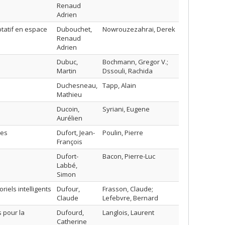
Renaud
Adrien
tatif en espace
Dubouchet,
Nowrouzezahrai, Derek
Renaud
Adrien
Dubuc,
Bochmann, Gregor V.;
Martin
Dssouli, Rachida
Duchesneau,
Tapp, Alain
Mathieu
Ducoin,
Syriani, Eugene
Aurélien
tes
Dufort, Jean-
Poulin, Pierre
François
Dufort-
Bacon, Pierre-Luc
Labbé,
Simon
iels intelligents
Dufour,
Frasson, Claude;
Claude
Lefebvre, Bernard
 pour la
Dufourd,
Langlois, Laurent
Catherine