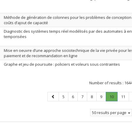
Méthode de génération de colonnes pour les problèmes de conception
coûts d’ajout de capacité
Diagnostic des systèmes temps réel modélisés par des automates à ent
temporisées
Mise en oeuvre d’une approche sociotechnique de la vie privée pour l
paiement et de recommandation en ligne
Graphe et jeu de poursuite : policiers et voleurs sous contraintes
Number of results :
164
Previous
Page
Page
Page
Page
Page
Page
.
Page
5
6
7
8
9
10
11
page
Current
page.
50 results per page